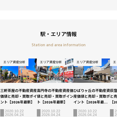
駅・エリア情報
Station and area information
エリア資産分析
エリア資産分析
エリア資産分析
エ
三軒茶屋の不動産資産
ひばりヶ丘の不動産資
荻
高円寺の不動産資産価
価値と売却・買取ポイ
産価値と売却・買取ポ
と
値と売却・買取ポイン
ント【2026年最新】
イント【2026年最
【2
ト【2026年最新】
新】
2020.10.22
2020.10.22
2
2020.10.22
2026.04.24
2026.04.24
2
2026.04.24