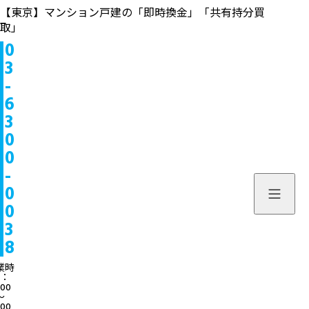
【東京】マンション戸建の「即時換金」「共有持分買
取」
0
物件情報
3
-
販売中
お問い合わせ
6
3
販売実績
個人のお客様へ
来店予約
0
0
買取実績
不動産会社様へ
よくある質問
-
物件を探す
0
当社について
0
スタッフ一覧
ブログ
3
8
サービス内容/特集記事
03-6300
業時
：
:00
よくある質問
営業時間：10:00〜
〜
:00