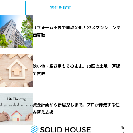
物件を探す
リフォーム不要で即現金化！23区マンション高
価買取
狭小地・空き家もそのまま。23区の土地・戸建
て買取
資金計画から新居探しまで。プロが伴走する住
み替え支援
個