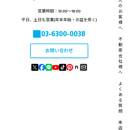
人
の
営業時間：10:00〜18:00
お
客
平日、土日も営業(年末年始・お盆を除く)
様
へ
03-6300-0038
不
動
お問い合わせ
産
会
社
様
へ
よ
く
あ
る
質
問
来
店