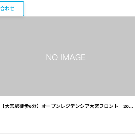
お問い合
相続・税金コラム
合わせ
エリア資産分析
購入・リノベガイド
不動産買取
7480万円 / 3LDK
【大宮駅徒歩6分】オープンレジデンシア大宮フロント｜2023
埼玉県さいたま市大宮区下町１丁目21-1
年築浅×南向き高層階の明るい3LDK！利便性と落ち着きを兼ね
備えた好立地