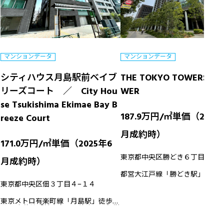
マンションデータ
マンションデータ
シティハウス月島駅前ベイブ
THE TOKYO TOWERS MI
リーズコート ／ City Hou
WER
se Tsukishima Ekimae Bay B
187.9万円/㎡単価（2025
reeze Court
月成約時）
171.0万円/㎡単価（2025年6
東京都中央区勝どき６丁目３−２
月成約時）
都営大江戸線「勝どき駅」徒歩5
東京都中央区佃３丁目４−１４
東京メトロ有楽町線「月島駅」徒歩2
分 JR京葉線「越中島駅」徒歩11分 都営
大江戸線「勝どき駅」徒歩13分