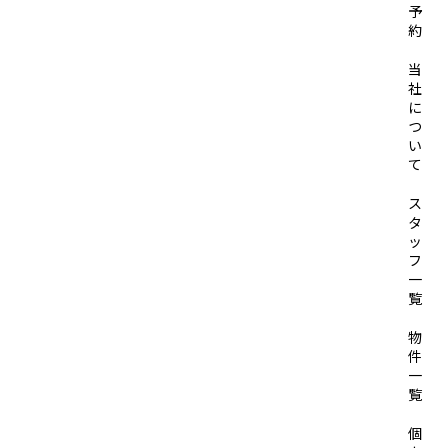
予
約
当
社
に
つ
い
て
ス
タ
ッ
フ
一
覧
物
件
一
覧
個