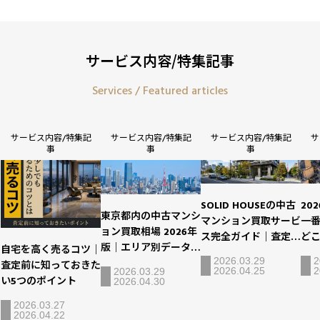
サービス内容/特集記事
Services / Featured articles
サービス内容/特集記
サービス内容/特集記
サービス内容/特集記
サ
事
事
事
20
SOLID HOUSEの中古
東京都内の中古マンシ
一
マンション買取サービ
ョン買取相場 2026年
ど
ス完全ガイド｜査定か
版｜エリア別データと
自宅を高く売るコツ｜
特
ら入金まで徹底解説
2
2026.03.29
査定のポイント
査定前に知っておきた
2
2026.04.25
2026.03.29
い5つのポイント
2026.04.30
2026.03.27
2026.04.22