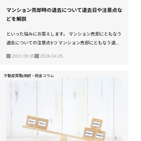
マンション売却時の退去について退去日や注意点な
どを解説
といった悩みにお答えします。 マンション売却にともなう
退去についての注意点5つ マンション売却にともなう退去
日を決める際のポイント2つ マンション売却にあたって退
2021.08.05
2026.04.25
去する場合の設備は撤去すべきか マンション売却にともな
う退去のタイミングと新居への引っ越しのタイミングが合
不動産買取|相続・税金コラム
わない時の対処法2つ マンションを売却して退去したあと
の流れ マンションを売却したら退去することになります
が、実は退去時に気をつけなければならないポイントはた
くさんあるのです。 しかし、マンション売却が初めての方
は、どのようなことに気をつけなければならないかわから
ないと思います。 そこで、今回の記事では、マンション売
却にあたって退…