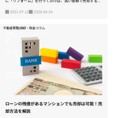
に「リフォーム」を行っておけば、高い金額で売却するこ
とも可能です。 とはいえ、「マンションを売却するときに
2021.07.12
2026.04.24
リフォームって絶対必要なの？」「リフォームするメリッ
トとデメリットを教えてほしい！」と思っている方は、多
不動産買取|相続・税金コラム
いのではないでしょうか？ 今回は、マンションを売却する
ときにのリフォームについて解説していきます。 本記事を
読むことで、マンションを売却するときにリフォームが必
要かどうかを知ることができます。 リフォームをするメリ
ットやデメリットもあるので、しっかりと理解した上で必
要かどうかを見極めていきましょう。 https://mij-jp.co…
ローンの残債があるマンションでも売却は可能！売
却方法を解説