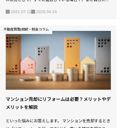
が住んでいる場合など売主によって事情が異なります。 ま
2021.07.11
2026.04.24
た、自分が住んでいるマンションを売却するだけではな
く、賃貸で貸出ししているマンションを売却することも考
不動産買取|相続・税金コラム
えられます。 実際にマンションを賃貸で貸している場合の
売却は可能なのでしょうか？ また、売却が可能な場合、賃
貸中のマンションを高く売る方法にはどのようなものがあ
るのでしょうか？ 賃貸で貸しているマンションの売却につ
いて解説します。 https://mij-jp.com/solidhouse/mansion-sa
le-flow-cost/…
マンション売却にリフォームは必要？メリットやデ
メリットを解説
といった悩みにお答えします。 マンションを売却するとき