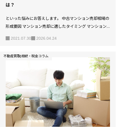
は？
といった悩みにお答えします。 中古マンション売却相場の
形成要因 マンション売却に適したタイミング マンション
売却成約・価格アップのポイント マンション売却時に重要
2021.07.30
2026.04.24
なのが、「いつ売るのか」という売却タイミングの見極め
となっています。 見極めのポイントを知っていると知らな
不動産買取|相続・税金コラム
いのとでは、売却価格に大きな差が出る可能性もあるでし
ょう。 【5分でわかる】マンション売却の流れと費用 SOLI
D HOUSEでは、無料で査定を行っております。詳しくはSO
LID HOUSEの中古マンション買取サービス完全ガイド｜査
定から入金まで徹底解説をご覧ください。 中古マンション
売却相場の形成要因 マンションの売却価格は、売…