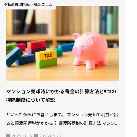
不動産買取|相続・税金コラム
はないでしょうか。 不動産に課せられる固定資産税は所有
者が支払うのが基本です。 しかし、不動産を売却した場
合、どちらが支払うのか分かりにくいこともあります。 高
額になることもある固定資産税は、どちらが負担するのか
明確になっていなければ損してしまうこともあるのです。
この記事では、不動産売却時の固定資産税の負担について
計算方法や分担…
マンション売却時にかかる税金の計算方法と5つの
控除制度について解説
といった悩みにお答えします。 マンション売却で利益が出
ると譲渡所得税がかかる？ 譲渡所得税の計算方法 マンシ
ョン売却で利益が出たときに使える3つの控除制度 マンシ
2021.10.04
2026.04.25