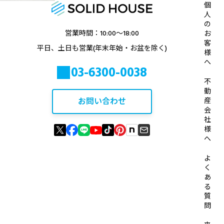
個
人
の
営業時間：10:00〜18:00
お
客
平日、土日も営業(年末年始・お盆を除く)
様
へ
03-6300-0038
不
動
お問い合わせ
産
会
社
様
へ
よ
く
あ
る
質
問