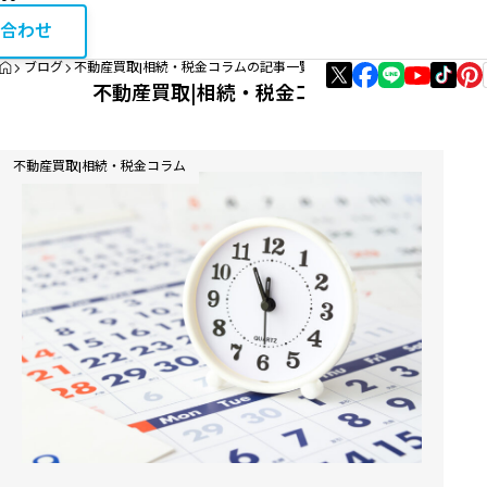
お問い合
相続・税金コラム
合わせ
HOME
ブログ
不動産買取|相続・税金コラムの記事一覧
エリア資産分析
不動産買取|相続・税金コラム
購入・リノベガイド
不動産買取|相続・税金コラム
不動産買取