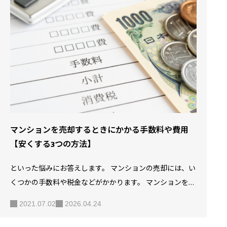
ションの売却における仲介と買取の違いなどについて解説
します。 【5分でわかる】マンション売却の流れと費用 SO
LID HOUSEでは、無料で査定を行っております。詳しくはS
OLID HOUSEの中古マンション買取サービス完全ガイド｜査
定から入金まで徹底解説をご覧ください。 マンシ…
マンションを売却するときにかかる手数料や費用
【安くする3つの方法】
といった悩みにお答えします。 マンションの売却には、い
くつかの手数料や税金などがかかります。 マンションを売
却する代金から手数料や税金を差し引いた金額が最終的な
2021.07.02
2026.04.24
手残り金額です。 では、マンションを売却する場合、どの
ような手数料や税金がかかるのでしょうか？ また、マンシ