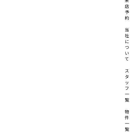
来
店
予
約
当
社
に
つ
い
て
ス
タ
ッ
フ
一
覧
物
件
一
覧