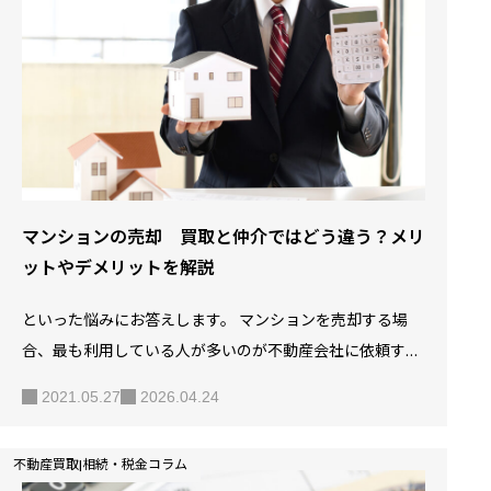
分でわかる】マンション売却の流れと費用 SOLID HOUSEで
は、無料で査定を行っております。詳しくはSOLID HOUSE
の中古マンション買取サービス完全ガイド｜査…
マンションの売却 買取と仲介ではどう違う？メリ
ットやデメリットを解説
といった悩みにお答えします。 マンションを売却する場
合、最も利用している人が多いのが不動産会社に依頼する
仲介です。 しかし、実はマンションの売却には仲介とは別
2021.05.27
2026.04.24
に買取という方法があります。 では、この買取と仲介とは
どのような売却方法なのでしょうか？ また、それぞれどの
不動産買取|相続・税金コラム
ようなメリットがあるのでしょうか？ この記事では、マン