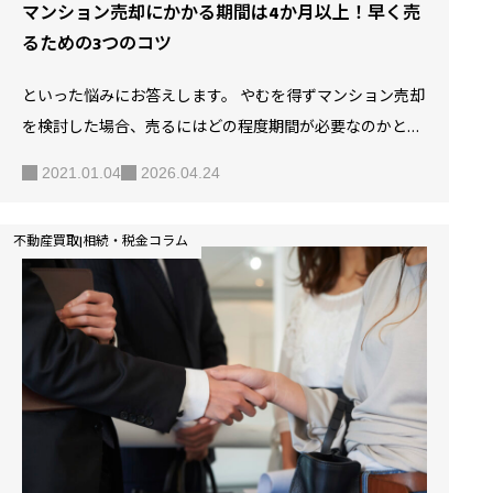
マンション売却にかかる期間は4か月以上！早く売
るための3つのコツ
といった悩みにお答えします。 やむを得ずマンション売却
を検討した場合、売るにはどの程度期間が必要なのかとい
う点や、最短どのくらいで売れる可能性があるのかが気に
2021.01.04
2026.04.24
なる方は多いです。 しかし、何を参考にすればいいかも、
どうすれば早く売れるかも場合によって様々なため判断は
不動産買取|相続・税金コラム
難しい傾向にあります。 本記事では、マンション売却にか
かる期間やどうすれば早く売れるかについて検証していき
ます。 マンションの売却を検討している方や、効率よく売
却するためにポイントを把握しておきたいと考えている方
は、ぜひ参考にしてください。 【5分でわかる】マンショ
ン売却の流れと費用 SOLID HOUSEでは、無料で査定を行っ
ており…