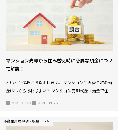
サブリース契約したマンションで賃貸不動産経営を行って
います。 では、このサブリース契約を交わしたマンション
を売却しようとした場合、一般的なマンションと同様に売
却は可能なので…
マンション売却から住み替え時に必要な頭金につい
て解説！
といった悩みにお答えします。 マンション住み替え時の頭
金はいくらあればよい？ マンション売却代金 + 頭金で住宅
ローンを完済 住み替え時の残債状況別3つのパターン 住み
2021.10.01
2026.04.25
替え時に頭金を多く支払う3つのメリット 住み替え時に頭
金を多く支払う3つのデメリット 「マンションから住み替
不動産買取|相続・税金コラム
えたいけど頭金って必要？」「今のローンどうしよう…」