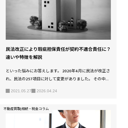
度を活用できる場面などについて解説します。 【5分でわ
かる】マンション売却の流れと費用 SOLID HOUSEでは、無
料で査…
民法改正により瑕疵担保責任が契約不適合責任に？
違いや特徴を解説
といった悩みにお答えします。 2020年4月に民法が改正さ
れ、民法の257項目に対して変更がありました。 その中、
不動産売買における変更点で最も注目される点が、瑕疵担
2021.05.27
2026.04.24
保責任が契約不適合責任という文言に変更になったことで
す。 では、瑕疵担保責任が契約不適合に変更になりどのよ
不動産買取|相続・税金コラム
うな点が変わったのでしょうか？ この記事では瑕疵担保責
任と契約不適合責任の違いや契約不適合責任に変わり新た
にできるようになったことなどについて解説します。 【5