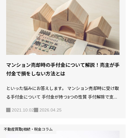
そんなお悩みを抱えている方もいらっしゃるでしょう。 転
勤や子供の成長・理想の家が見つかったなどマンションを
住み替えるにはさまざまな理由があります。 しかし、住み
替えで気になるのは今のマンションの住宅ローンや次のマ
ンションの資金などお金のことでしょう。 高額な金額が動
く住み…
マンション売却時の手付金について解説！売主が手
付金で損をしない方法とは
といった悩みにお答えします。 マンション売却時に受け取
る手付金について 手付金が持つ3つの性質 手付解除で支払
う手付金の額 マンション売却の手付金で損をしないための
2021.10.02
2026.04.25
3つのポイント 「手付金って何？」「損をしない方法って
あるの？」そんな疑問をお持ちの方もいらっしゃるのでは
不動産買取|相続・税金コラム
ないでしょうか。 マンション売却では、売主は手付金を受