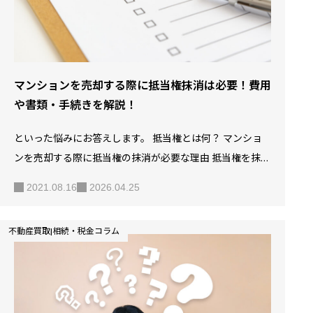
方はぜひ参考に…
マンションを売却する際に抵当権抹消は必要！費用
や書類・手続きを解説！
といった悩みにお答えします。 抵当権とは何？ マンショ
ンを売却する際に抵当権の抹消が必要な理由 抵当権を抹消
するためにかかる2つの費用 抵当権を抹消するために必要
2021.08.16
2026.04.25
な6つの書類 マンションを売却する場合、抵当権抹消手続
きはどのようにするの？ マンションを売却するときに、
不動産買取|相続・税金コラム
「抵当権は抹消しなければならないのだろうか？」と疑問
を持つ人もいるのではないでしょうか。 住宅ローンを完済
すれば抵当権は消滅するので、抹消手続きは不要ではない
かと…。 抵当権抹消には、余計な費用や労力が掛かるの