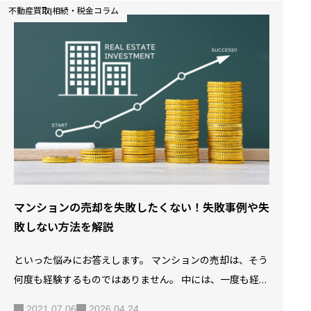
不動産買取|相続・税金コラム
ョン等不動産を売却する場合、不動産会社に仲介手数料を
支払いますが、この仲介手数料を安くするコツなどはある
のでしょうか？ この記事では、マンションの売却に必要な
手数料や税金などについて解説します。 【5分でわかる】
マンション売却の流れと費用 SOLID HOUSEでは、無料で査
定を行っております。詳しくはSOLID HOUSEの中古…
マンションの売却を失敗したくない！失敗事例や失
敗しない方法を解説
といった悩みにお答えします。 マンションの売却は、そう
何度も経験するものではありません。 中には、一度も経験
したことがないという人も多いのではないでしょうか？ し
2021.07.06
2026.04.24