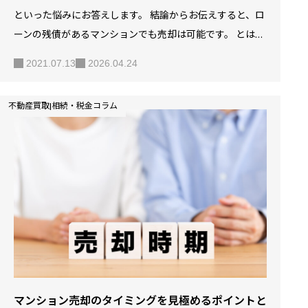
といった悩みにお答えします。 結論からお伝えすると、ロ
ーンの残債があるマンションでも売却は可能です。 とはい
え、「本当にローンの残債があってもマンションを売却で
2021.07.13
2026.04.24
きるの？」「ローンの残債があるマンションを売却する方
法が知りたい！」と思っている方は、多いのではないでし
不動産買取|相続・税金コラム
ょうか？ そこで今回は、ローン残債があるマンションの売
却について解説していきます。 本記事を読むことで、ロー
ン残債があるマンションの売却方法や少しでも高く売却す
るための方法を知ることができます。 ローンの残債がある
マンションの売却を検討の方は、是非参考にしてみてくだ
さい。 【5分でわかる】マンション売却の流れと費用 SOLI
D HOU…
マンション売却のタイミングを見極めるポイントと