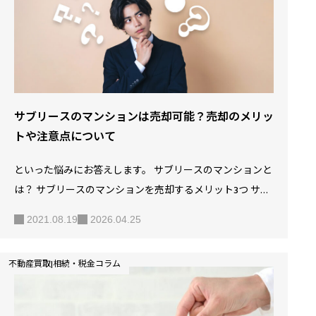
で、できれば登記手続きをしたくないのは人情かもしれま
せんね。 しかしマンションの売却の際に抵当権を抹消しな
いと、買主に迷惑…
サブリースのマンションは売却可能？売却のメリッ
トや注意点について
といった悩みにお答えします。 サブリースのマンションと
は？ サブリースのマンションを売却するメリット3つ サブ
リースのマンションを買主が購入するメリット3つ サブリ
2021.08.19
2026.04.25
ースのマンションを売却する場合の注意点とは？ サブリー
ス契約を交わしていた投資用のマンションを所有している
不動産買取|相続・税金コラム
という場合、このマンションを売却できるのかどうかとい
った悩みを持つ人もいるようです。 サブリースという契約
は、近年特によく見られる契約で、多くの不動産投資家が