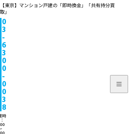
【東京】マンション戸建の「即時換金」「共有持分買
取」
0
物件情報
3
-
販売中
お問い合わせ
6
3
販売実績
個人のお客様へ
来店予約
0
0
買取実績
不動産会社様へ
よくある質問
-
物件を探す
0
当社について
0
スタッフ一覧
ブログ
3
8
サービス内容/特集記事
03-6300
業時
：
:00
よくある質問
営業時間：10:00〜
〜
:00