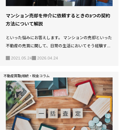
マンション売却を仲介に依頼するときの3つの契約
方法について解説
といった悩みにお答えします。 マンションの売却といった
不動産の売買に関して、日常の生活においてそう経験する
ことではありません。 いざ売却したいと思ってもどうして
2021.05.24
2026.04.24
いいかわからないといった人も多いのではないでしょう
か。 マンションの売却を行う場合、不動産会社に依頼して
不動産買取|相続・税金コラム
売却の準備や手続きを行いますが、媒介契約を締結する必
要があります。 この媒介契約は、いくつかの種類があり、
それぞれに特徴があるので、違いをしっかりと理解した上
で依頼する必要があるでしょう。 この記事では、マンショ
ンの売却に関する媒介契約の種類や特徴について解説しま
す。 【5分でわかる】マンション売却の流れと費用 マンシ
ョンの売却を仲介…