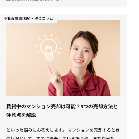
かし、マンションの売却ともなると、非常に高額でできる
ことなら失敗せずに満足できる売却を行いたいものです。
不動産買取|相続・税金コラム
では、マンションを売却する場合、どのような失敗例があ
るのでしょうか？ この記事では、マンションの売却に失敗
したと感じた事例を挙げ、失敗しないコツなどを解説しま
す。 【5分でわかる】マンション売却の流れと費用 SOLID H
OUSEでは、無料で査定を行っております。詳しくはSOLID
HOUSEの中古マンション買取サービス完全ガイド…
賃貸中のマンション売却は可能？3つの売却方法と
注意点を解説
といった悩みにお答えします。 マンションを売却するとき
の状況として、すでに退去している場合や、まだ自分たち