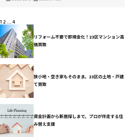
ョン売却で損をしたときに使える2つの控除制度 マンショ
ンを売却すると、利益に対して税金が課せられます。 高額
な金額が動くマンション売却では税金の額も大きくなるの
投
1
2
…
4
稿
で、できるだけ税金を抑えたいものですね。 マンション売
の
ペ
リフォーム不要で即現金化！23区マンション高
却の税金には、さまざまな特例があるので上手に適用する
ー
価買取
ジ
ことで、税金を抑えることや損が出た場合は取り戻せる可
送
能性もあるのです。 この記事では、マンション売却で適用
り
できる控除や特例について分かりやすく解説します。 【5
分でわかる】…
狭小地・空き家もそのまま。23区の土地・戸建
て買取
資金計画から新居探しまで。プロが伴走する住
み替え支援