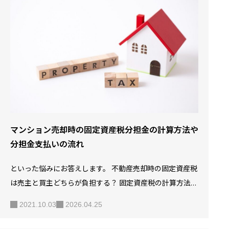
け取れるものです。 高額なお金が動く不動産売買では、手
付金の役割や相場を理解しないと、損をすることやトラブ
ルに発展する可能性もあるのです。 この記事では、手付金
の意味や受け取るまでの流れから損をしないポイントま
で、分かりやすく解説します。 【5分でわかる】マンショ
ン売却の流れ…
マンション売却時の固定資産税分担金の計算方法や
分担金支払いの流れ
といった悩みにお答えします。 不動産売却時の固定資産税
は売主と買主どちらが負担する？ 固定資産税の計算方法
固定資産税分担金の計算方法 固定資産税を清算する流れ
2021.10.03
2026.04.25
都市計画税について 「売却したら固定資産税はどうすれば
いい？」そのような疑問をお持ちの方もいらっしゃるので