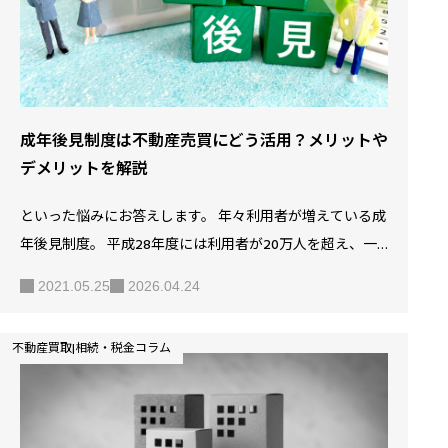
ョンを売却するときに必ず出てくるワードなので、是非覚
えておきましょう。 …
成年後見制度は不動産売買にどう活用？メリットや
デメリットを解説
といった悩みにお答えします。 年々利用者が増えている成
年後見制度。 平成28年度には利用者が20万人を超え、一
般的にも認知され始めているともいえるでしょう。 しか
2021.05.25
2026.04.24
し、一般的には、どのような制度かよくわからないといっ
た人も多く、完全に浸透しているとは言いにくい状況で
不動産買取|相続・税金コラム
す。 しかし、成年後見制度は、さまざまなメリットがあ
り、不動産活用にも有効利用されています。 では成年後見
制度とはどのような制度なのでしょうか？ この記事では、
成年後見制度の特徴や、メリットデメリット、成年後見制