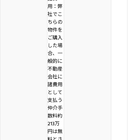
用：弊
社でこ
ちらの
物件を
ご購入
した場
合、一
般的に
不動産
会社に
諸費用
として
支払う
仲介手
数料約
213万
円は無
料とさ