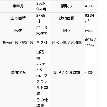
2026
築年月
間取り
4LDK
年4月
57.65
92.34
土地面積
建物面積
㎡
㎡
地上３
階建
向き
南東
階建て
60％ /
販売戸数 / 総戸数
全２棟
建ぺい率 / 容積率
150％
道路
幅：
4.2ｍ
～5
接道状況
現況 / 引渡時期
相談
ｍ、ア
スファ
ルト舗
装
その他
諸費