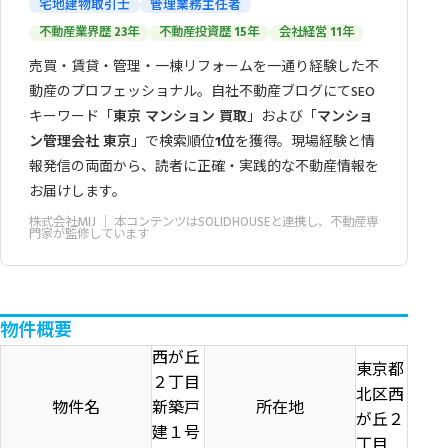
宅地建物取引士
管理業務主任者
不動産業界歴 23年
不動産投資歴 15年
会社経営 11年
売買・賃貸・管理・一棟リフォームを一通り経験した不
動産のプロフェッショナル。自社不動産ブログにてSEO
キーワード「
東京 マンション 買取
」および「
マンショ
ン管理会社 東京
」で検索順位
1位
を獲得。現場経験と情
報発信の両面から、読者に正確・実践的な不動産情報を
お届けします。
株式会社MIJ
｜ 本コンテンツはSOLIDHOUSEと連携し、不動産専
門家が監修しています
物件概要
西が丘
東京都
２丁目
北区西
物件名
新築戸
所在地
が丘２
建１号
丁目