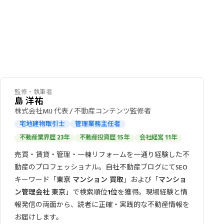
監修・執筆者
島 洋祐
株式会社MIJ 代表 / 不動産コンテンツ監修者
宅地建物取引士
管理業務主任者
不動産業界歴 23年
不動産投資歴 15年
会社経営 11年
売買・賃貸・管理・一棟リフォームを一通り経験した不
動産のプロフェッショナル。自社不動産ブログにてSEO
キーワード「
東京 マンション 買取
」および「
マンショ
ン管理会社 東京
」で検索順位
1位
を獲得。現場経験と情
報発信の両面から、読者に正確・実践的な不動産情報を
お届けします。