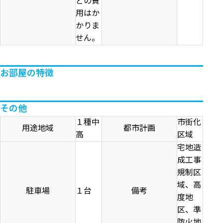
どの費
用はか
かりま
せん。
お部屋の特徴
その他
１種中
市街化
用途地域
都市計画
高
区域
宅地造
成工事
規制区
域、高
駐車場
１台
備考
度地
区、準
防火地