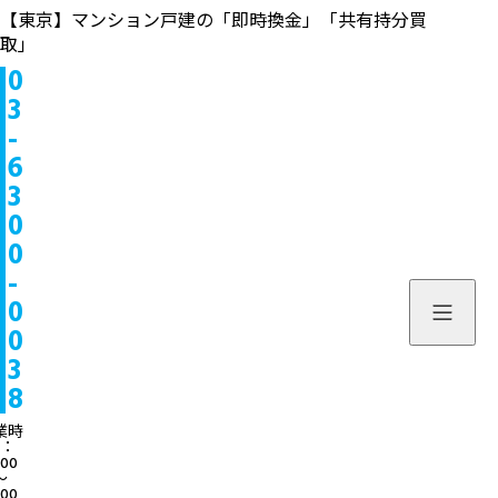
【東京】マンション戸建の「即時換金」「共有持分買
取」
0
物件情報
3
-
販売中
お問い合わせ
6
3
販売実績
個人のお客様へ
来店予約
0
0
買取実績
不動産会社様へ
よくある質問
-
物件を探す
0
当社について
0
スタッフ一覧
ブログ
3
8
サービス内容/特集記事
03-6300
業時
：
:00
よくある質問
営業時間：10:00〜
〜
:00