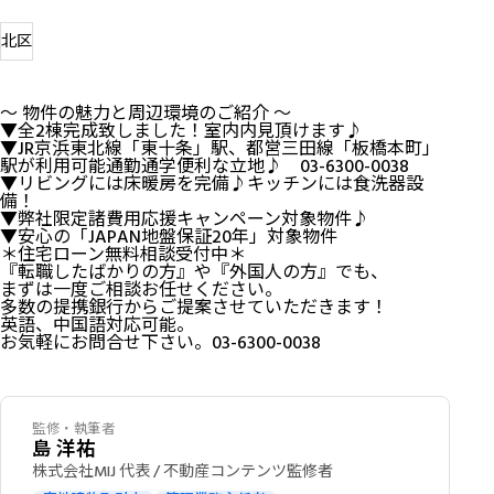
北区
～ 物件の魅力と周辺環境のご紹介 ～
▼全2棟完成致しました！室内内見頂けます♪
▼JR京浜東北線「東十条」駅、都営三田線「板橋本町」
駅が利用可能通勤通学便利な立地♪ 03-6300-0038
▼リビングには床暖房を完備♪キッチンには食洗器設
備！
▼弊社限定諸費用応援キャンペーン対象物件♪
▼安心の「JAPAN地盤保証20年」対象物件
＊住宅ローン無料相談受付中＊
『転職したばかりの方』や『外国人の方』でも、
まずは一度ご相談お任せください。
多数の提携銀行からご提案させていただきます！
英語、中国語対応可能。
お気軽にお問合せ下さい。03-6300-0038
監修・執筆者
島 洋祐
株式会社MIJ 代表 / 不動産コンテンツ監修者