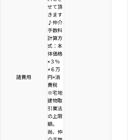
せて頂
きます
♪仲介
手数料
計算方
式：本
体価格
×３％
+６万
諸費用
円×消
費税
※宅地
建物取
引業法
の上限
額。
尚、仲
介手数