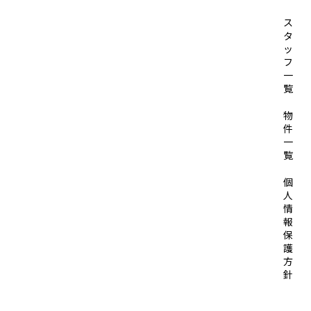
ス
タ
ッ
フ
一
覧
物
件
一
覧
個
人
情
報
保
護
方
針
© 2026 SOLID HOUSE