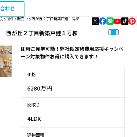
お問い合
相続・税金コラム
合わせ
HOME
物件
販売中
西が丘２丁目新築戸建１号棟
エリア資産分析
西が丘２丁目新築戸建１号棟
購入・リノベガイド
即時ご見学可能！弊社限定諸費用応援キャンペ
不動産買取
ーン対象物件お得に購入できます！
価格
6280万円
間取り
4LDK
建物面積