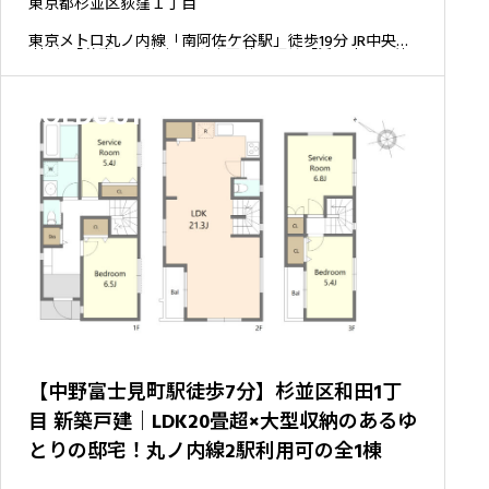
東京都杉並区荻窪１丁目
東京メトロ丸ノ内線「南阿佐ケ谷駅」徒歩19分 JR中央線
(快速)「荻窪駅」徒歩20分 京王井の頭線「浜田山駅」徒
歩21分
SOLDOUT
【中野富士見町駅徒歩7分】杉並区和田1丁
目 新築戸建｜LDK20畳超×大型収納のあるゆ
とりの邸宅！丸ノ内線2駅利用可の全1棟