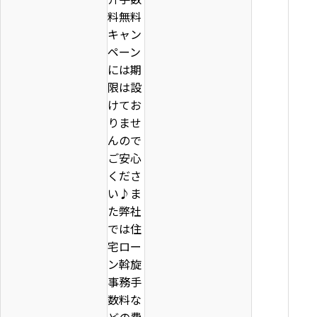
料無料
キャン
ペーン
には期
限は設
けてお
りませ
んので
ご安心
くださ
い♪ま
た弊社
では住
宅ロー
ン斡旋
事務手
数料な