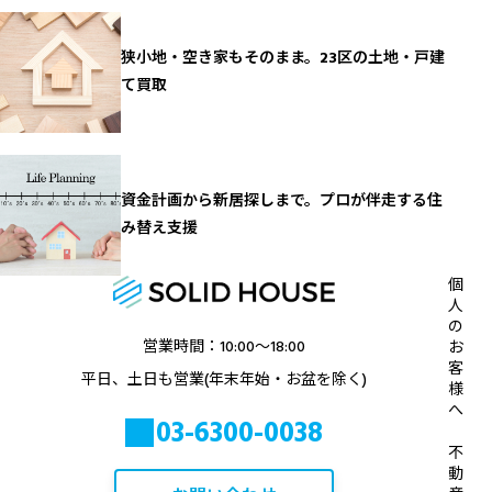
狭小地・空き家もそのまま。23区の土地・戸建
て買取
資金計画から新居探しまで。プロが伴走する住
み替え支援
個
人
の
営業時間：10:00〜18:00
お
客
平日、土日も営業(年末年始・お盆を除く)
様
へ
03-6300-0038
不
動