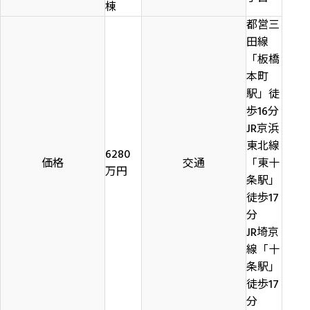
棟
都営三
田線
「板橋
本町
駅」徒
歩16分
JR京浜
東北線
6280
価格
交通
「東十
万円
条駅」
徒歩17
分
JR埼京
線「十
条駅」
徒歩17
分