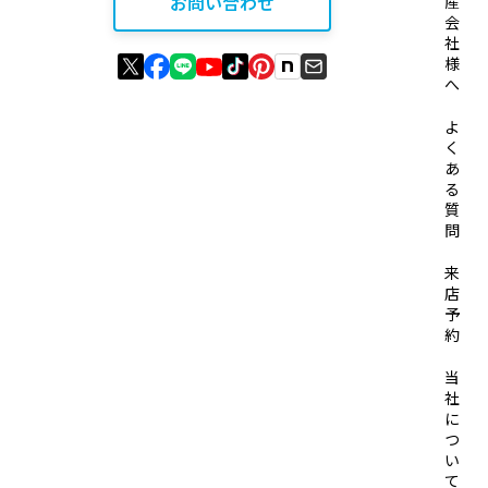
お問い合わせ
産
会
社
様
へ
よ
く
あ
る
質
問
来
店
予
約
当
社
に
つ
い
て