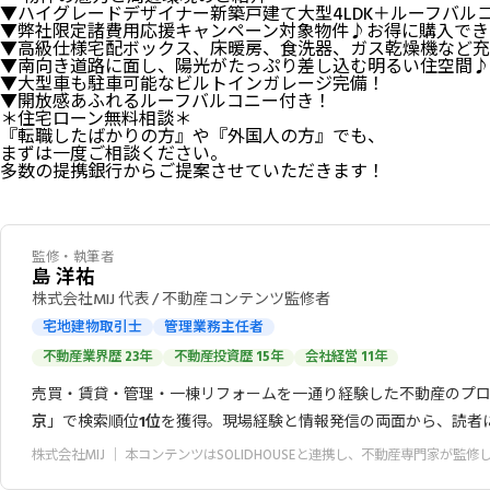
▼ハイグレードデザイナー新築戸建て大型4LDK＋ルーフバル
▼弊社限定諸費用応援キャンペーン対象物件♪お得に購入でき
▼高級仕様宅配ボックス、床暖房、食洗器、ガス乾燥機など充
▼南向き道路に面し、陽光がたっぷり差し込む明るい住空間♪
▼大型車も駐車可能なビルトインガレージ完備！
▼開放感あふれるルーフバルコニー付き！
＊住宅ローン無料相談＊
『転職したばかりの方』や『外国人の方』でも、
まずは一度ご相談ください。
多数の提携銀行からご提案させていただきます！
監修・執筆者
島 洋祐
株式会社MIJ 代表 / 不動産コンテンツ監修者
宅地建物取引士
管理業務主任者
不動産業界歴 23年
不動産投資歴 15年
会社経営 11年
売買・賃貸・管理・一棟リフォームを一通り経験した不動産のプロ
京
」で検索順位
1位
を獲得。現場経験と情報発信の両面から、読者
株式会社MIJ
｜ 本コンテンツはSOLIDHOUSEと連携し、不動産専門家が監修