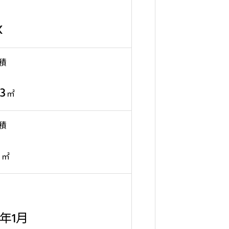
K
積
23
㎡
積
0
㎡
6年1月