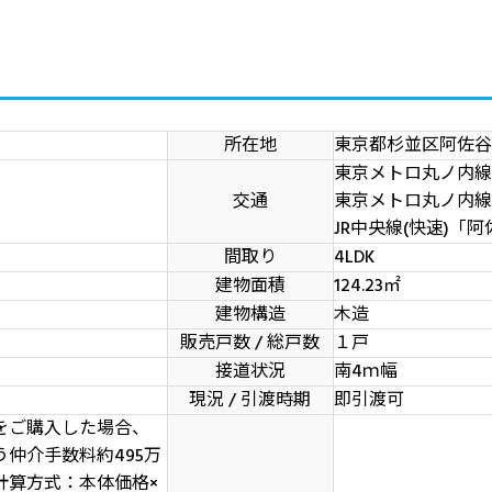
所在地
東京都杉並区阿佐谷
東京メトロ丸ノ内線
交通
東京メトロ丸ノ内線
JR中央線(快速)「
間取り
4LDK
建物面積
124.23
㎡
建物構造
木造
販売戸数 / 総戸数
１戸
接道状況
南4ｍ幅
現況 / 引渡時期
即引渡可
をご購入した場合、
仲介手数料約495万
計算方式：本体価格×