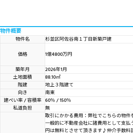
物件概要
物件名
杉並区阿佐谷南１丁目新築戸建
価格
1億4800万円
築年月
2026年1月
土地面積
88.10
㎡
階建
地上３階建て
向き
南東
建ぺい率 / 容積率
60％ / 150％
私道負担
無
取引にかかる費用：弊社でこちらの物件
一般的に不動産会社に諸費用として支払う
円は無料とさせて頂きます♪仲介手数料