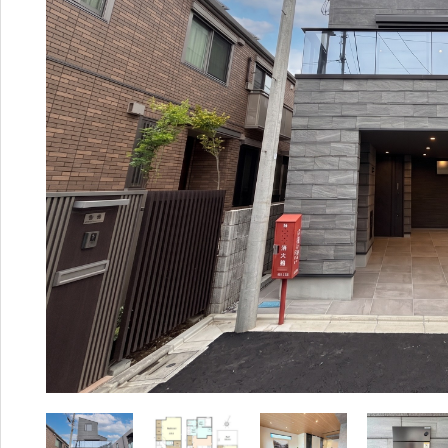
003
相続・税金コラム
8
エリア資産分析
営業時間：
10:00〜18:00
購入・リノベガイド
不動産買取