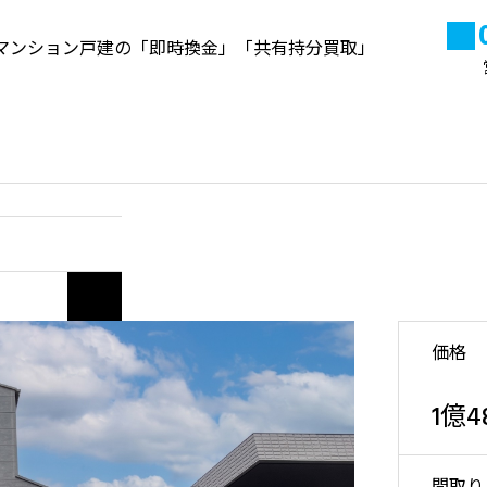
マンション戸建の「即時換金」「共有持分買取」
来店予約
よくある質問
当社
高円寺の不動産資産価値と売
却・買取ポイント【2026年最
新】
2020.10.22
価格
1億4
い合わせ
間取り