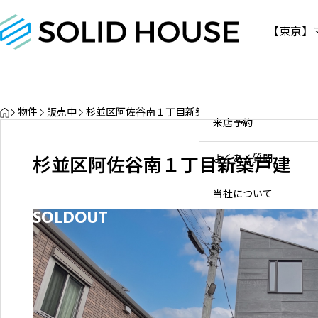
【東京】
物件情報
物件情報
お問い合わせ
販売中
お問い合わせ
HOME
物件
販売中
杉並区阿佐谷南１丁目新築戸建
販売実績
個人のお客様へ
来店予約
三軒茶屋の不動産資産価値と
売却・買取ポイント【2026年
買取実績
不動産会社様へ
よくある質問
杉並区阿佐谷南１丁目新築戸建
最新】
物件を探す
2020.10.22
当社について
SOLDOUT
スタッフ一覧
ブログ
サービス内容/特集記事
03-
お問
630
よくある質問
0-