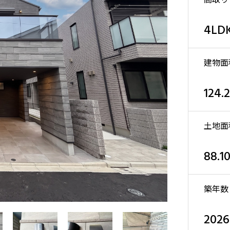
4LD
建物面
124.
土地面
88.1
築年数
202