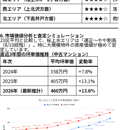
西エリア（上北沢方面）
★★★★☆
落ち着
北エリア（下高井戸方面）
★★★★☆
商店街
6. 市場価値分析と査定シミュレーション
23区平均と比較して、桜上水エリアは「適正〜やや割高
（8/10段階）」。特に大規模物件の資産価値が極めて安
定しています。
直近3年間の坪単価推移（中古マンション）
年次
平均坪単価
変動率
2024年
358万円
+7.8%
2025年
405万円
+13.1%
2026年（最新推計）
460万円
+13.6%