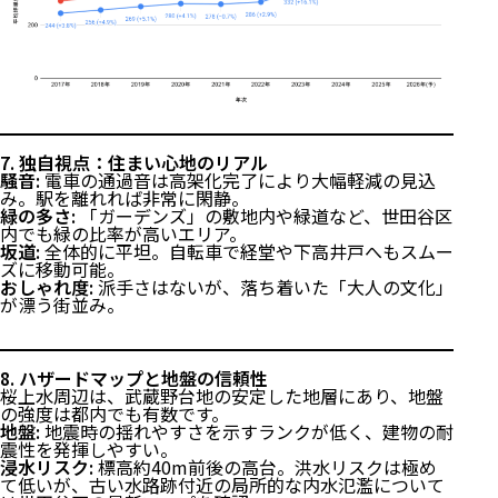
7. 独自視点：住まい心地のリアル
騒音:
電車の通過音は高架化完了により大幅軽減の見込
み。駅を離れれば非常に閑静。
緑の多さ:
「ガーデンズ」の敷地内や緑道など、世田谷区
内でも緑の比率が高いエリア。
坂道:
全体的に平坦。自転車で経堂や下高井戸へもスムー
ズに移動可能。
おしゃれ度:
派手さはないが、落ち着いた「大人の文化」
が漂う街並み。
8. ハザードマップと地盤の信頼性
桜上水周辺は、武蔵野台地の安定した地層にあり、地盤
の強度は都内でも有数です。
地盤:
地震時の揺れやすさを示すランクが低く、建物の耐
震性を発揮しやすい。
浸水リスク:
標高約40m前後の高台。洪水リスクは極め
て低いが、古い水路跡付近の局所的な内水氾濫について