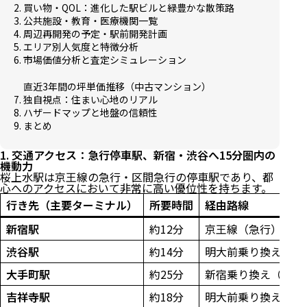
2. 買い物・QOL：進化した駅ビルと緑豊かな散策路
3. 公共施設・教育・医療機関一覧
4. 周辺再開発の予定・駅前開発計画
5. エリア別人気度と特徴分析
6. 市場価値分析と査定シミュレーション
直近3年間の坪単価推移（中古マンション）
7. 独自視点：住まい心地のリアル
8. ハザードマップと地盤の信頼性
9. まとめ
1. 交通アクセス：急行停車駅、新宿・渋谷へ15分圏内の
機動力
桜上水駅は京王線の急行・区間急行の停車駅であり、都
心へのアクセスにおいて非常に高い優位性を持ちます。
行き先（主要ターミナル）
所要時間
経由路線
新宿駅
約12分
京王線（急行）
渋谷駅
約14分
明大前乗り換え（京
大手町駅
約25分
新宿乗り換え（都営
吉祥寺駅
約18分
明大前乗り換え（京