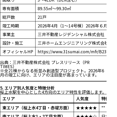
専有面積
89.55㎡～99.30㎡
総戸数
21戸
竣工時期
2026年4月（1～14号棟）2026年６月（1
事業主
三井不動産レジデンシャル株式会社
設計・施工
三井ホームエンジニアリング株式会社
オフィシャルHP
https://www.31sumai.com/mfr/B2324/
出典：
三井不動産株式会社 プレスリリース（PR
TIMES）
※全21棟からなる街並み創造型プロジェクト。2026年6
月の竣工に向け、エリアの注目度が高まっています。
5. エリア別人気度と特徴分析
桜上水駅を中心とした4方向のエリア特性を評価します。
エリア
人気度
特徴・
東エリア（桜上水4丁目・赤堤方面）
★★★★★
**「桜
南エリア（桜上水1・2丁目方面）
★★★★☆
日本大