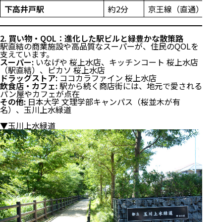
下高井戸駅
約2分
京王線（直通）
2. 買い物・QOL：進化した駅ビルと緑豊かな散策路
駅直結の商業施設や高品質なスーパーが、住民のQOLを
支えています。
スーパー:
いなげや 桜上水店、キッチンコート 桜上水店
（駅直結）、ピカソ 桜上水店
ドラッグストア:
ココカラファイン 桜上水店
飲食店・カフェ:
駅から続く商店街には、地元で愛される
パン屋やカフェが点在
その他:
日本大学 文理学部キャンパス（桜並木が有
名）、玉川上水緑道
▼玉川上水緑道