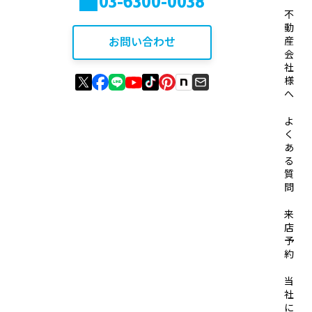
03-6300-0038
不
動
お問い合わせ
産
会
社
様
へ
よ
く
あ
る
質
問
来
店
予
約
当
社
に