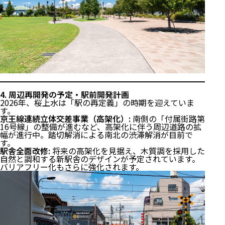
4. 周辺再開発の予定・駅前開発計画
2026年、桜上水は「駅の再定義」の時期を迎えていま
す。
京王線連続立体交差事業（高架化）:
南側の「付属街路第
16号線」の整備が進むなど、高架化に伴う周辺道路の拡
幅が進行中。踏切解消による南北の渋滞解消が目前で
す。
駅舎全面改修:
将来の高架化を見据え、木質調を採用した
自然と調和する新駅舎のデザインが予定されています。
バリアフリー化もさらに強化されます。