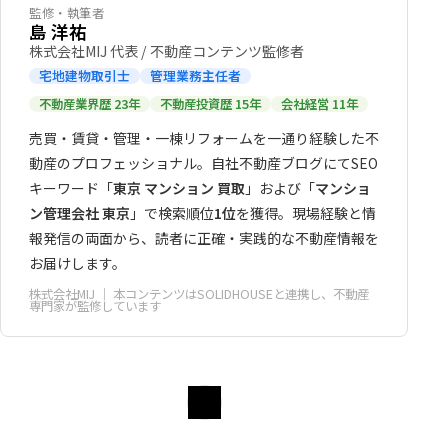
監修・執筆者
島 洋祐
株式会社MIJ 代表 / 不動産コンテンツ監修者
宅地建物取引士
管理業務主任者
不動産業界歴 23年
不動産投資歴 15年
会社経営 11年
売買・賃貸・管理・一棟リフォームを一通り経験した不
動産のプロフェッショナル。自社不動産ブログにてSEO
キーワード「
東京 マンション 買取
」および「
マンショ
ン管理会社 東京
」で検索順位
1位
を獲得。現場経験と情
報発信の両面から、読者に正確・実践的な不動産情報を
お届けします。
株式会社MIJ
｜ 本コンテンツはSOLIDHOUSEと連携し、不動産
専門家が監修しています