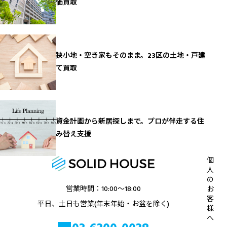
価買取
狭小地・空き家もそのまま。23区の土地・戸建
て買取
資金計画から新居探しまで。プロが伴走する住
み替え支援
個
人
の
営業時間：10:00〜18:00
お
客
平日、土日も営業(年末年始・お盆を除く)
様
へ