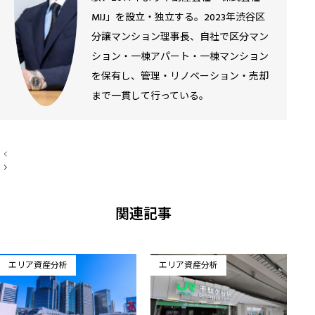
MIJ」を設立・独立する。2023年渋谷区
分譲マンション理事長、自社で区分マン
ション・一棟アパート・一棟マンション
を保有し、管理・リノベーション・売却
まで一貫して行っている。
投
稿
ナ
ビ
ゲ
ー
関連記事
シ
ョ
ン
エリア資産分析
エリア資産分析