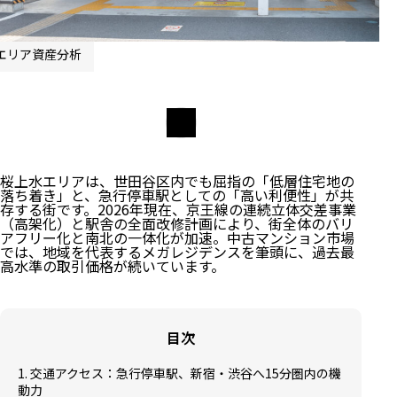
エリア資産分析
桜上水エリアは、世田谷区内でも屈指の「低層住宅地の
落ち着き」と、急行停車駅としての「高い利便性」が共
存する街です。2026年現在、京王線の連続立体交差事業
（高架化）と駅舎の全面改修計画により、街全体のバリ
アフリー化と南北の一体化が加速。中古マンション市場
では、地域を代表するメガレジデンスを筆頭に、過去最
高水準の取引価格が続いています。
目次
1. 交通アクセス：急行停車駅、新宿・渋谷へ15分圏内の機
動力