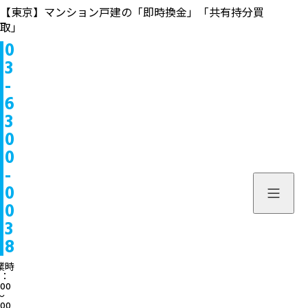
【東京】マンション戸建の「即時換金」「共有持分買
取」
0
物件情報
3
-
販売中
お問い合わせ
6
3
販売実績
個人のお客様へ
来店予約
0
0
買取実績
不動産会社様へ
よくある質問
-
物件を探す
0
当社について
0
スタッフ一覧
ブログ
3
8
サービス内容/特集記事
03-6300
業時
：
:00
よくある質問
営業時間：10:00〜
〜
:00