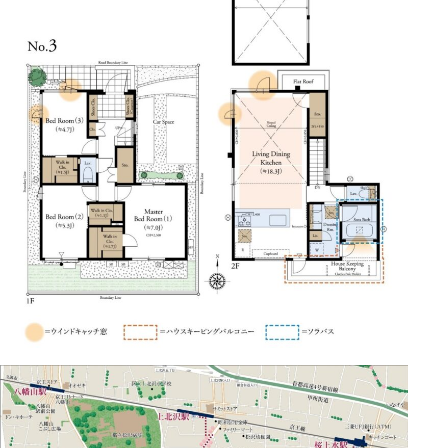
4. 周辺再開発の予定・駅前開発計画
5. エリア別人気度と特徴分析
6. 市場価値分析と査定シミュレーション
直近3年間の坪単価推移（中古マンション）
7. 独自視点：住まい心地のリアル
8. ハザードマップと地盤の信頼性
9. まとめ