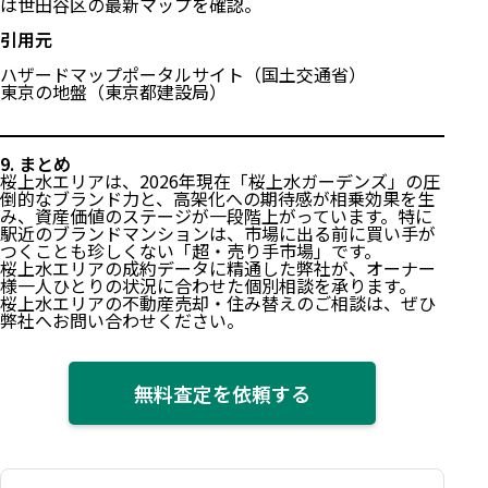
は世田谷区の最新マップを確認。
引用元
ハザードマップポータルサイト（国土交通省）
東京の地盤（東京都建設局）
9. まとめ
桜上水エリアは、2026年現在「桜上水ガーデンズ」の圧
倒的なブランド力と、高架化への期待感が相乗効果を生
み、資産価値のステージが一段階上がっています。特に
駅近のブランドマンションは、市場に出る前に買い手が
つくことも珍しくない「超・売り手市場」です。
桜上水エリアの成約データに精通した弊社が、オーナー
様一人ひとりの状況に合わせた個別相談を承ります。
桜上水エリアの不動産売却・住み替えのご相談は、ぜひ
弊社へお問い合わせください。
無料査定を依頼する