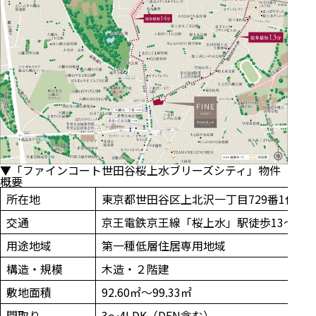
▼「ファインコート世田谷桜上水ブリーズシティ」物件
概要
所在地
東京都世田谷区上北沢一丁目729番1他（
交通
京王電鉄京王線「桜上水」駅徒歩13～14
用途地域
第一種低層住居専用地域
構造・規模
木造・２階建
敷地面積
92.60㎡～99.33㎡
間取り
3～4LDK（DEN含む）