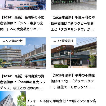
【2026年最新】品川駅の不動
【2026年最新】千駄ヶ谷の不
産価値は？「シン・東京の玄
動産価値は？新ラグビー場着
関口」への大変貌とリニア・
工と「ダガヤサンドウ」が導
地下鉄延伸が導く資産価値の
く資産性の新機軸
最高峰
エリア資産分析
エリア資産分析
【2026年最新】平井の不動産
【2026年最新】浮間舟渡の資
価値は？北口「プラウドタワ
産価値は？「598戸の巨大レジ
ー」誕生で下町からタワーシ
デンス」竣工と水辺のQOLが
ティへ
導く新フェーズ
リフォーム不要で即現金化！23区マンション高