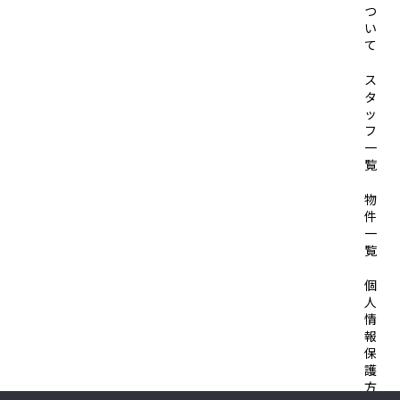
つ
い
て
ス
タ
ッ
フ
一
覧
物
件
一
覧
個
人
情
報
保
護
方