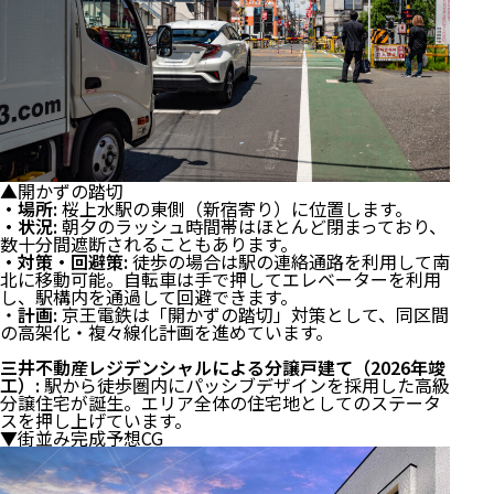
▲開かずの踏切
・場所:
桜上水駅の東側（新宿寄り）に位置します。
・状況:
朝夕のラッシュ時間帯はほとんど閉まっており、
数十分間遮断されることもあります。
・対策・回避策:
徒歩の場合は駅の連絡通路を利用して南
北に移動可能。自転車は手で押してエレベーターを利用
し、駅構内を通過して回避できます。
・
計画:
京王電鉄は「開かずの踏切」対策として、同区間
の高架化・複々線化計画を進めています。
三井不動産レジデンシャルによる分譲戸建て（2026年竣
工）:
駅から徒歩圏内にパッシブデザインを採用した高級
分譲住宅が誕生。エリア全体の住宅地としてのステータ
スを押し上げています。
▼街並み完成予想CG