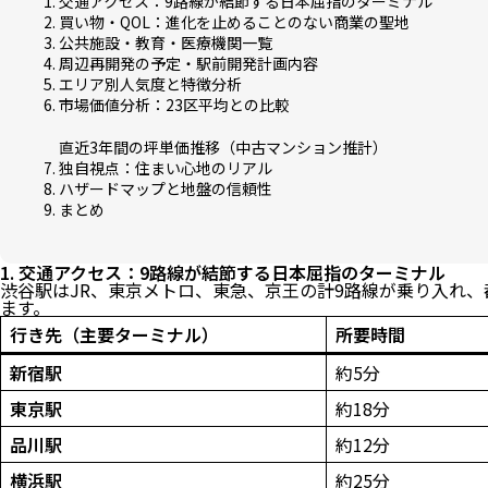
1. 交通アクセス：9路線が結節する日本屈指のターミナル
2. 買い物・QOL：進化を止めることのない商業の聖地
3. 公共施設・教育・医療機関一覧
4. 周辺再開発の予定・駅前開発計画内容
5. エリア別人気度と特徴分析
6. 市場価値分析：23区平均との比較
直近3年間の坪単価推移（中古マンション推計）
7. 独自視点：住まい心地のリアル
8. ハザードマップと地盤の信頼性
9. まとめ
1. 交通アクセス：9路線が結節する日本屈指のターミナル
渋谷駅はJR、東京メトロ、東急、京王の計9路線が乗り入れ
ます。
行き先（主要ターミナル）
所要時間
新宿駅
約5分
東京駅
約18分
品川駅
約12分
横浜駅
約25分