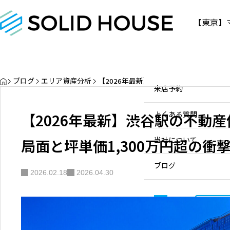
【東京】
物件情報
物件情報
お問い合わせ
販売中
お問い合わせ
HOME
ブログ
エリア資産分析
【2026年最新】渋谷駅の不動産価値は？
販売実績
個人のお客様へ
来店予約
三軒茶屋の不動産資産価値と
売却・買取ポイント【2026年
買取実績
不動産会社様へ
【2026年最新】渋谷駅の不動産
よくある質問
最新】
物件を探す
2020.10.22
局面と坪単価1,300万円超の衝
当社について
スタッフ一覧
ブログ
2026.02.18
2026.04.30
サービス内容/特集記事
03-
お問
630
よくある質問
0-