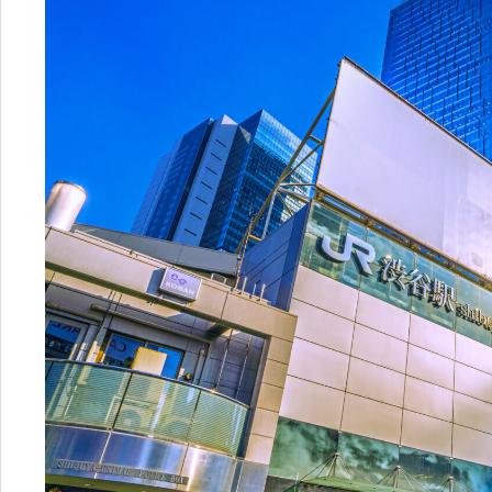
003
相続・税金コラム
8
エリア資産分析
営業時間：
10:00〜18:00
購入・リノベガイド
不動産買取