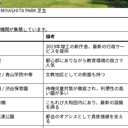
MIYASHITA PARK 芝生
機関が集積しています。
備考
2019年竣工の新庁舎、最新の行政サー
ビスを提供
校
都心部にありながら教育環境の良さで
人気
 / 青山学院中等
文教地区としての側面も持つ
/ 渋谷保育園
待機児童対策が徹底され、利便性の高
い園が多い
書館
こもれび大和田内にあり、最新の設備
を誇る
松濤公園
都会のオアシスとして資産価値を支え
る