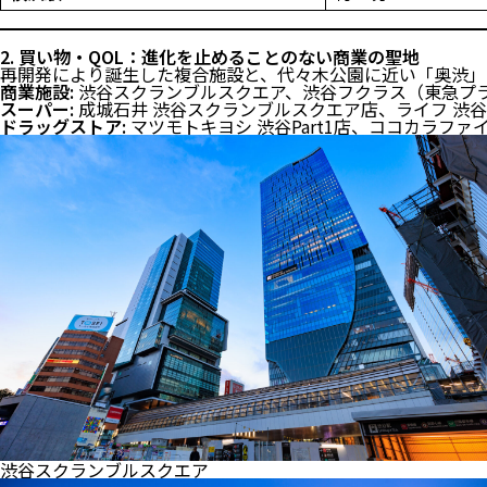
2. 買い物・QOL：進化を止めることのない商業の聖地
再開発により誕生した複合施設と、代々木公園に近い「奥渋」
商業施設:
渋谷スクランブルスクエア、渋谷フクラス（東急プラ
スーパー:
成城石井 渋谷スクランブルスクエア店、ライフ 渋谷東店
ドラッグストア:
マツモトキヨシ 渋谷Part1店、ココカラファ
渋谷スクランブルスクエア