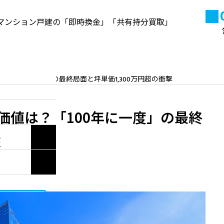
マンション戸建の「即時換金」「共有持分買取」
来店予約
よくある質問
当社
「100年に一度」の最終局面と坪単価1,300万円超の衝撃
高円寺の不動産資産価値と売
却・買取ポイント【2026年最
価値は？「100年に一度」の最終
新】
2020.10.22
撃
い合わせ