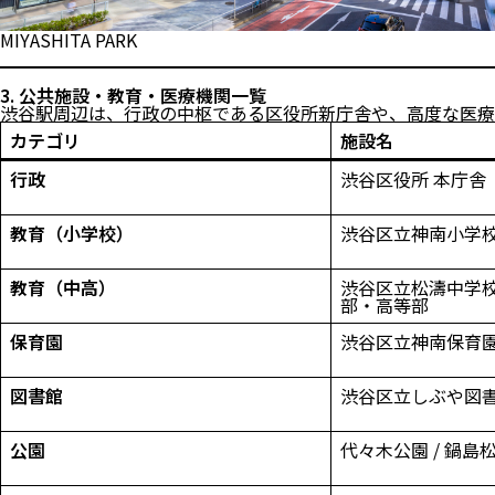
MIYASHITA PARK
3. 公共施設・教育・医療機関一覧
渋谷駅周辺は、行政の中枢である区役所新庁舎や、高度な医療
カテゴリ
施設名
行政
渋谷区役所 本庁舎
教育（小学校）
渋谷区立神南小学
教育（中高）
渋谷区立松濤中学校
部・高等部
保育園
渋谷区立神南保育園 
図書館
渋谷区立しぶや図
公園
代々木公園 / 鍋島