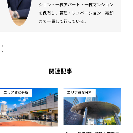
ション・一棟アパート・一棟マンション
を保有し、管理・リノベーション・売却
まで一貫して行っている。
投
稿
ナ
ビ
ゲ
ー
関連記事
シ
ョ
ン
エリア資産分析
エリア資産分析