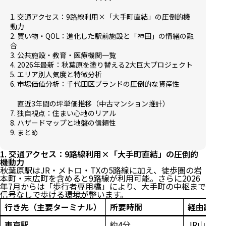
1. 交通アクセス：9路線利用×「大手町直結」の圧倒的機
動力
2. 買い物・QOL：進化した駅前施設と「神田」の情緒の融
合
3. 公共施設・教育・医療機関一覧
4. 2026年最新：秋葉原を塗り替える2大巨大プロジェクト
5. エリア別人気度と特徴分析
6. 市場価値分析：千代田区ブランドの圧倒的な資産性
直近3年間の坪単価推移（中古マンション推計）
7. 独自視点：住まい心地のリアル
8. ハザードマップと地盤の信頼性
9. まとめ
1. 交通アクセス：9路線利用×「大手町直結」の圧倒的
機動力
秋葉原駅はJR・メトロ・TXの5路線に加え、徒歩圏の岩
本町・末広町を含めると9路線が利用可能。さらに2026
年7月からは「歩行者専用橋」により、大手町の中枢まで
信号なしで歩ける環境が整います。
行き先（主要ターミナル）
所要時間
経由路線
東京駅
約4分
JR山手線