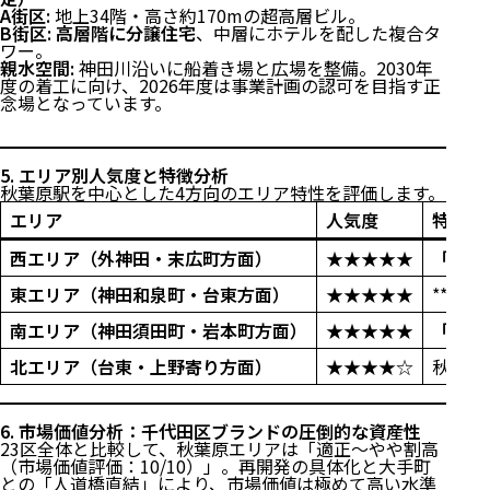
A街区:
地上34階・高さ約170mの超高層ビル。
B街区:
高層階に分譲住宅
、中層にホテルを配した複合タ
ワー。
親水空間:
神田川沿いに船着き場と広場を整備。2030年
度の着工に向け、2026年度は事業計画の認可を目指す正
念場となっています。
1. 交通アクセス：9路線利用×「大手町直結」の圧倒的
機動力
2. 買い物・QOL：進化した駅前施設と「神田」の情緒
5. エリア別人気度と特徴分析
の融合
秋葉原駅を中心とした4方向のエリア特性を評価します。
3. 公共施設・教育・医療機関一覧
エリア
人気度
特徴・
4. 2026年最新：秋葉原を塗り替える2大巨大プロジェ
クト
西エリア（外神田・末広町方面）
★★★★★
「南部
5. エリア別人気度と特徴分析
6. 市場価値分析：千代田区ブランドの圧倒的な資産性
東エリア（神田和泉町・台東方面）
★★★★★
**「
南エリア（神田須田町・岩本町方面）
★★★★★
「大手
直近3年間の坪単価推移（中古マンション推計）
7. 独自視点：住まい心地のリアル
北エリア（台東・上野寄り方面）
★★★★☆
秋葉原
8. ハザードマップと地盤の信頼性
9. まとめ
6. 市場価値分析：千代田区ブランドの圧倒的な資産性
23区全体と比較して、秋葉原エリアは「適正〜やや割高
（市場価値評価：10/10）」。再開発の具体化と大手町
との「人道橋直結」により、市場価値は極めて高い水準