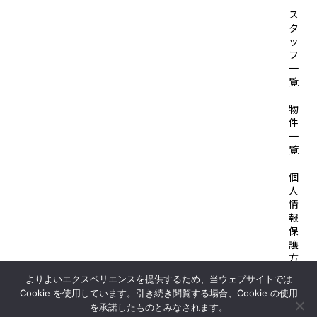
ス
タ
ッ
フ
一
覧
物
件
一
覧
個
人
情
報
保
護
方
針
よりよいエクスペリエンスを提供するため、当ウェブサイトでは
Cookie を使用しています。引き続き閲覧する場合、Cookie の使用
© 2026 SOLID HOUSE
を承諾したものとみなされます。