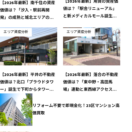
【2026年最新】用賀の資産価
【2026年最新】南千住の資産
値は？「駅舎リニューアル」
価値は？「汐入・駅前再開
と新メディカルモール誕生が
発」の成熟と城北エリアの価
導く住環境の深化
格高騰が生む再評価
エリア資産分析
エリア資産分析
【2026年最新】平井の不動産
【2026年最新】落合の不動産
価値は？北口「プラウドタワ
価値は？「東中野・高田馬
ー」誕生で下町からタワーシ
場」連動と東西線アクセスの
ティへ
利便性が導く堅実な価値
リフォーム不要で即現金化！23区マンション高
価買取