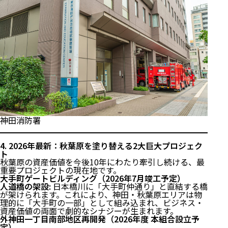
神田消防署
4. 2026年最新：秋葉原を塗り替える2大巨大プロジェク
ト
秋葉原の資産価値を今後10年にわたり牽引し続ける、最
重要プロジェクトの現在地です。
大手町ゲートビルディング（2026年7月竣工予定）
人道橋の架設:
日本橋川に「大手町仲通り」と直結する橋
が架けられます。これにより、神田・秋葉原エリアは物
理的に「大手町の一部」として組み込まれ、ビジネス・
資産価値の両面で劇的なシナジーが生まれます。
外神田一丁目南部地区再開発（2026年度 本組合設立予
定）