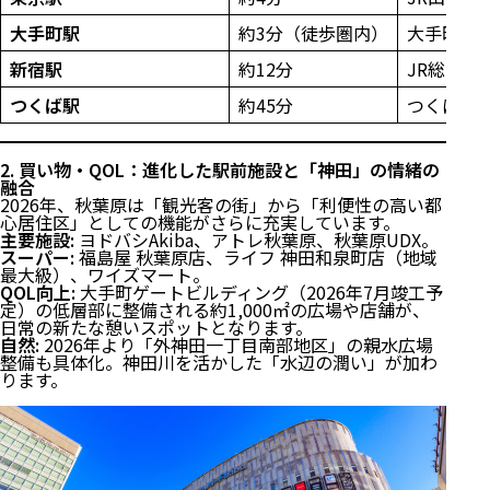
大手町駅
約3分（徒歩圏内）
大手町ゲー
新宿駅
約12分
JR総武線
つくば駅
約45分
つくばエ
2. 買い物・QOL：進化した駅前施設と「神田」の情緒の
融合
2026年、秋葉原は「観光客の街」から「利便性の高い都
心居住区」としての機能がさらに充実しています。
主要施設:
ヨドバシAkiba、アトレ秋葉原、秋葉原UDX。
スーパー:
福島屋 秋葉原店、ライフ 神田和泉町店（地域
最大級）、ワイズマート。
QOL向上:
大手町ゲートビルディング（2026年7月竣工予
定）の低層部に整備される約1,000㎡の広場や店舗が、
日常の新たな憩いスポットとなります。
自然:
2026年より「外神田一丁目南部地区」の親水広場
整備も具体化。神田川を活かした「水辺の潤い」が加わ
ります。