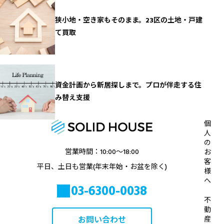
狭小地・空き家もそのまま。23区の土地・戸建
て買取
資金計画から新居探しまで。プロが伴走する住
み替え支援
個
人
の
営業時間：10:00〜18:00
お
客
平日、土日も営業(年末年始・お盆を除く)
様
へ
03-6300-0038
不
動
お問い合わせ
産