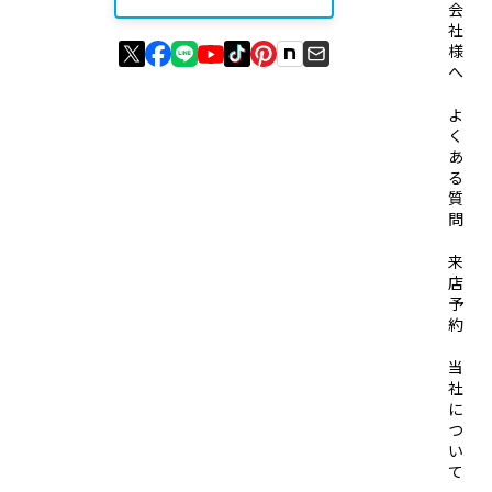
会
社
様
へ
よ
く
あ
る
質
問
来
店
予
約
当
社
に
つ
い
て