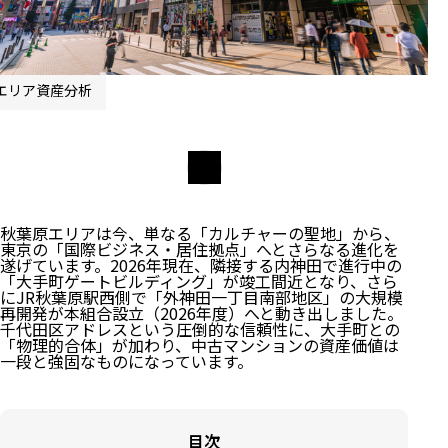
エリア資産分析
秋葉原エリアは今、単なる「カルチャーの聖地」から、
東京の「国際ビジネス・居住拠点」へとさらなる進化を
遂げています。2026年現在、隣接する内神田で進行中の
「大手町ゲートビルディング」が竣工間近となり、さら
にJR秋葉原駅西側で「外神田一丁目南部地区」の大規模
再開発が本組合設立（2026年度）へと動き出しました。
千代田区アドレスという圧倒的な信頼性に、大手町との
「物理的合体」が加わり、中古マンションの資産価値は
一段と強固なものになっています。
目次