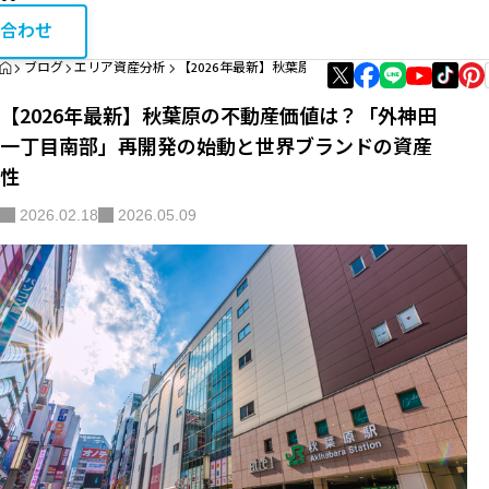
お問い合
相続・税金コラム
合わせ
HOME
ブログ
エリア資産分析
【2026年最新】秋葉原の不動産価値は？「外神田
エリア資産分析
【2026年最新】秋葉原の不動産価値は？「外神田
購入・リノベガイド
一丁目南部」再開発の始動と世界ブランドの資産
性
不動産買取
2026.02.18
2026.05.09