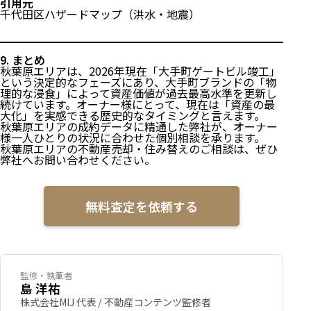
引用元
千代田区ハザードマップ（洪水・地震）
9. まとめ
秋葉原エリアは、2026年現在「大手町ゲートビル竣工」
という決定的なフェーズにあり、大手町ブランドの「物
理的な浸食」によって資産価値が過去最高水準を更新し
続けています。オーナー様にとって、現在は「資産の最
大化」を実感できる歴史的なタイミングと言えます。
秋葉原エリアの成約データに精通した弊社が、オーナー
様一人ひとりの状況に合わせた個別相談を承ります。
秋葉原エリアの不動産売却・住み替えのご相談は、ぜひ
弊社へお問い合わせください。
無料査定を依頼する
監修・執筆者
島 洋祐
株式会社MIJ 代表 / 不動産コンテンツ監修者