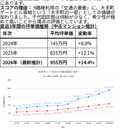
にあります。
スコアの理由：
9路線利用の「交通の要衝」に、大手町
ゲートビル直結という「大手町の一部」としての価値が
加わりました。千代田区側は供給が少なく、希少性が極
めて高いことから満点の評価としています。
直近3年間の坪単価推移（中古マンション推計）
年次
平均坪単価
変動率
2024年
745万円
+8.8%
2025年
835万円
+12.1%
2026年（最新推計）
955万円
+14.4%