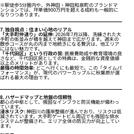
※駅徒歩5分圏内や、外神田・神田和泉町のブランドマ
ンションでは、坪単価900万円を超える成約も一般的に
なりつつあります。
7. 独自視点：住まい心地のリアル
「大手町仲通り」の延伸:
2026年7月以降、洗練された大
手町の街並みが橋を越えて神田まで広がります。週末の
散歩コースが丸の内まで地続きになる贅沢は、他エリア
にはない魅力です。
「千代田区」という行政の質:
医療費助成や教育環境の良
さなど、千代田区民としての特典は、金銭的な資産価値
以上のメリットがあります。
最強の時間効率:
どこへ行くにも最短で。この「タイムパ
フォーマンス」が、現代のパワーカップルに秋葉原が選
ばれる最大の理由です。
8. ハザードマップと地盤の信頼性
都心の中枢として、強固なインフラと防災機能が備わっ
ています。
浸水リスク:
神田川の護岸整備が進んでおり、リスクは低
減されています。大手町ゲートビル周辺でも強固な排水
システムが整備され、エリア全体の防災力が向上してい
ます。