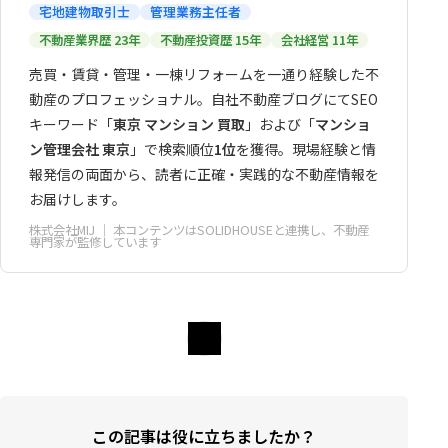
宅地建物取引士
管理業務主任者
不動産業界歴 23年
不動産投資歴 15年
会社経営 11年
売買・賃貸・管理・一棟リフォームを一通り経験した不
動産のプロフェッショナル。自社不動産ブログにてSEO
キーワード「
東京 マンション 買取
」および「
マンショ
ン管理会社 東京
」で検索順位
1位
を獲得。現場経験と情
報発信の両面から、読者に正確・実践的な不動産情報を
お届けします。
株式会社MIJ
｜ 本コンテンツはSOLIDHOUSEと連携し、不動産
専門家が監修しています
この記事は役に立ちましたか？