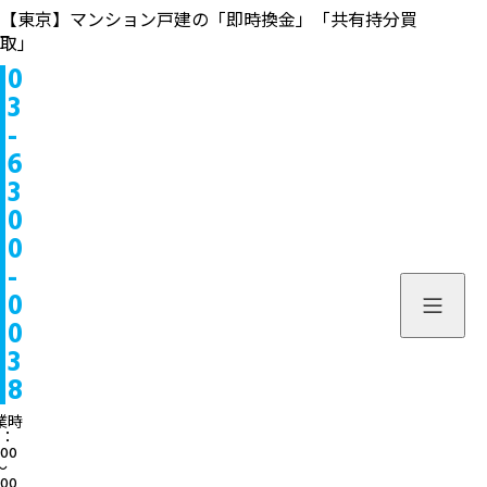
【東京】マンション戸建の「即時換金」「共有持分買
取」
0
物件情報
3
-
販売中
お問い合わせ
6
3
販売実績
個人のお客様へ
来店予約
0
0
買取実績
不動産会社様へ
よくある質問
-
物件を探す
0
当社について
0
スタッフ一覧
ブログ
3
8
サービス内容/特集記事
03-6300
業時
：
:00
よくある質問
営業時間：10:00〜
〜
:00