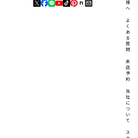
様
へ
よ
く
あ
る
質
問
来
店
予
約
当
社
に
つ
い
て
ス