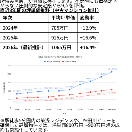
所得実需層」が背後に存在します。不況時にも価格が下
がらない圧倒的な安定感から9点を評価。
直近3年間の坪単価推移（中古マンション推計）
年次
平均坪単価
変動率
2024年
785万円
+12.9%
2025年
915万円
+16.6%
2026年（最新推計）
1065万円
+16.4%
※駅徒歩5分圏内の築浅レジデンスや、神田川ビューを
確保した高層物件では、坪単価800万円〜900万円超の成
約も常態化しています。