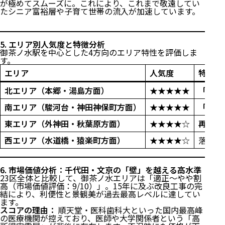
が極めてスムーズに。これにより、これまで敬遠してい
たシニア富裕層や子育て世帯の流入が加速しています。
1. 交通アクセス：都心を東西南北に貫く、圧倒的なハ
5. エリア別人気度と特徴分析
ブ機能
御茶ノ水駅を中心とした4方向のエリア特性を評価しま
す。
2. 買い物・QOL：エキナカ「エキュート」の全面稼働
と知的な街並み
エリア
人気度
特徴・
3. 公共施設・教育・医療機関一覧：日本最大級の「医
療・教育」集積地
北エリア（本郷・湯島方面）
★★★★★
「文京
4. 2026年最新：改良工事の完全竣工と波及効果
南エリア（駿河台・神田神保町方面）
★★★★★
「千代
5. エリア別人気度と特徴分析
6. 市場価値分析：千代田・文京の「壁」を越える高水
東エリア（外神田・秋葉原方面）
★★★★☆
再開発
準
西エリア（水道橋・猿楽町方面）
★★★★☆
落ち着
直近3年間の坪単価推移（中古マンション推計）
7. 独自視点：住まい心地のリアル
8. ハザードマップと地盤の信頼性
6. 市場価値分析：千代田・文京の「壁」を越える高水準
9. まとめ
23区全体と比較して、御茶ノ水エリアは「適正〜やや割
高（市場価値評価：9/10）」。15年に及ぶ改良工事の完
結により、利便性と景観美が過去最高レベルに達してい
ます。
スコアの理由：
順天堂・医科歯科大といった国内最高峰
の医療機関が控えており、医師や大学関係者という「高