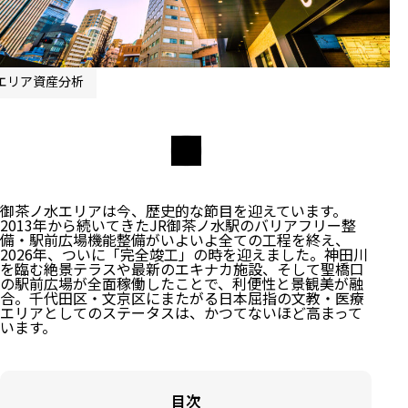
エリア資産分析
御茶ノ水エリアは今、歴史的な節目を迎えています。
2013年から続いてきたJR御茶ノ水駅のバリアフリー整
備・駅前広場機能整備がいよいよ全ての工程を終え、
2026年、ついに「完全竣工」の時を迎えました。神田川
を臨む絶景テラスや最新のエキナカ施設、そして聖橋口
の駅前広場が全面稼働したことで、利便性と景観美が融
合。千代田区・文京区にまたがる日本屈指の文教・医療
エリアとしてのステータスは、かつてないほど高まって
います。
目次