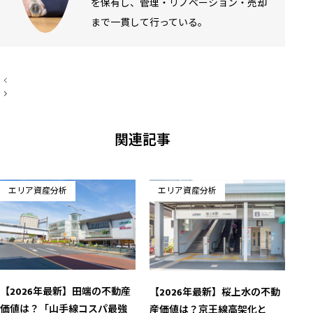
を保有し、管理・リノベーション・売却
まで一貫して行っている。
投
稿
ナ
ビ
ゲ
ー
関連記事
シ
ョ
ン
エリア資産分析
エリア資産分析
【2026年最新】田端の不動産
【2026年最新】桜上水の不動
価値は？「山手線コスパ最強
産価値は？京王線高架化と