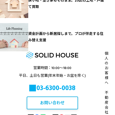
狭小地・空き家もそのまま。23区の土地・戸建
て買取
資金計画から新居探しまで。プロが伴走する住
み替え支援
個
人
の
営業時間：10:00〜18:00
お
客
平日、土日も営業(年末年始・お盆を除く)
様
へ
03-6300-0038
不
動
お問い合わせ
産
会
社