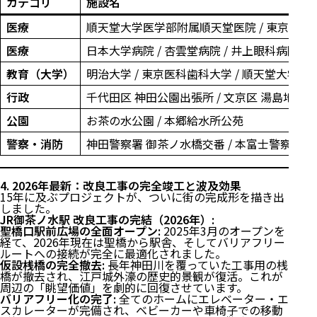
カテゴリ
施設名
医療
順天堂大学医学部附属順天堂医院 / 東京医科
医療
日本大学病院 / 杏雲堂病院 / 井上眼科病院
教育（大学）
明治大学 / 東京医科歯科大学 / 順天堂大学
行政
千代田区 神田公園出張所 / 文京区 湯島地域
公園
お茶の水公園 / 本郷給水所公苑
警察・消防
神田警察署 御茶ノ水橋交番 / 本富士警察署
4. 2026年最新：改良工事の完全竣工と波及効果
15年に及ぶプロジェクトが、ついに街の完成形を描き出
しました。
JR御茶ノ水駅 改良工事の完結（2026年）:
聖橋口駅前広場の全面オープン:
2025年3月のオープンを
経て、2026年現在は聖橋から駅舎、そしてバリアフリー
ルートへの接続が完全に最適化されました。
仮設桟橋の完全撤去:
長年神田川を覆っていた工事用の桟
橋が撤去され、江戸城外濠の歴史的景観が復活。これが
周辺の「眺望価値」を劇的に回復させています。
バリアフリー化の完了:
全てのホームにエレベーター・エ
スカレーターが完備され、ベビーカーや車椅子での移動