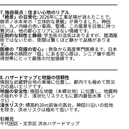
7. 独自視点：住まい心地のリアル
「絶景」の日常化:
2026年に工事足場が消えたことで、
御茶ノ水本来の「立体的な景観」が戻りました。神田
川、丸ノ内線の赤い車両、聖橋。この風景を日常に持つ
贅沢は、他の都心エリアにはない情緒です。
圧倒的な知性と静寂:
学生街の活気はありますが、居酒屋
街ではないため、夜間は驚くほど静かで品格がありま
す。
医療の「究極の安心」:
救急から高度専門医療まで、日本
最高峰の病院が「庭」にある安心感は、シニア層や高所
得世帯にとって最強の付加価値です。
8. ハザードマップと地盤の信頼性
強固な武蔵野台地の東端に位置し、都内でも極めて防災
力の高いエリアです。
地盤の安全性:
強固な地盤（本郷台地）に位置し、地震時
の揺れやすさ、液状化リスクともに都内最低水準（ラン
ク1）。
浸水リスク:
標高約20m前後の高台。神田川沿いの低地
を除き、洪水リスクは極めて低いです。
引用元
千代田区・文京区 洪水ハザードマップ