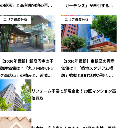
の終焉」と高台邸宅地の再評
「ガーデンズ」が牽引する資
価が導く資産価値の躍進
産性の現在地
エリア資産分析
エリア資産分析
【2026年最新】新高円寺の不
【2026年最新】東銀座の資産
動産価値は？「丸ノ内線×ルッ
価値は？「築地スタジアム構
ク商店街」の強みと、近隣エ
想」始動とBRT延伸が導く高
リア再開発の波及が導く資産
騰フェーズ
価値の現在地
リフォーム不要で即現金化！23区マンション高
価買取