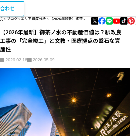
お問い合
相続・税金コラム
合わせ
HOME
ブログ
エリア資産分析
【2026年最新】御茶ノ水の不動産価値は？駅改良
エリア資産分析
【2026年最新】御茶ノ水の不動産価値は？駅改良
購入・リノベガイド
工事の「完全竣工」と文教・医療拠点の盤石な資
産性
不動産買取
2026.02.18
2026.05.09