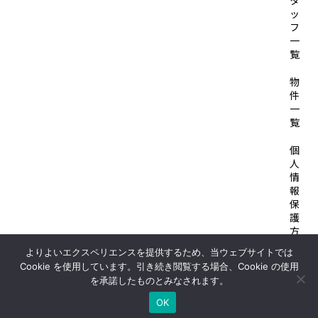
タ
ッ
フ
一
覧
物
件
一
覧
個
人
情
報
保
護
方
針
よりよいエクスペリエンスを提供するため、当ウェブサイトでは
Cookie を使用しています。引き続き閲覧する場合、Cookie の使用
© 2026 SOLID HOUSE
を承諾したものとみなされます。
OK
日本語