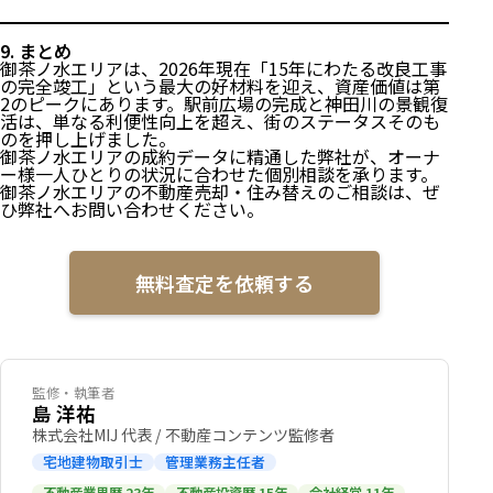
9. まとめ
御茶ノ水エリアは、2026年現在「15年にわたる改良工事
の完全竣工」という最大の好材料を迎え、資産価値は第
2のピークにあります。駅前広場の完成と神田川の景観復
活は、単なる利便性向上を超え、街のステータスそのも
のを押し上げました。
御茶ノ水エリアの成約データに精通した弊社が、オーナ
ー様一人ひとりの状況に合わせた個別相談を承ります。
御茶ノ水エリアの不動産売却・住み替えのご相談は、ぜ
ひ弊社へお問い合わせください。
無料査定を依頼する
監修・執筆者
島 洋祐
株式会社MIJ 代表 / 不動産コンテンツ監修者
宅地建物取引士
管理業務主任者