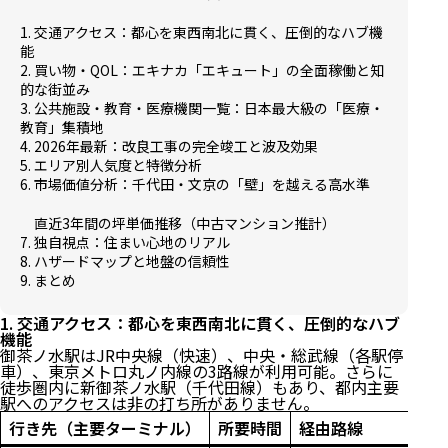
1. 交通アクセス：都心を東西南北に貫く、圧倒的なハブ機
能
2. 買い物・QOL：エキナカ「エキュート」の全面稼働と知
的な街並み
3. 公共施設・教育・医療機関一覧：日本最大級の「医療・
教育」集積地
4. 2026年最新：改良工事の完全竣工と波及効果
5. エリア別人気度と特徴分析
6. 市場価値分析：千代田・文京の「壁」を越える高水準
直近3年間の坪単価推移（中古マンション推計）
7. 独自視点：住まい心地のリアル
8. ハザードマップと地盤の信頼性
9. まとめ
1. 交通アクセス：都心を東西南北に貫く、圧倒的なハブ
機能
御茶ノ水駅はJR中央線（快速）、中央・総武線（各駅停
車）、東京メトロ丸ノ内線の3路線が利用可能。さらに
徒歩圏内に新御茶ノ水駅（千代田線）もあり、都内主要
駅へのアクセスは非の打ち所がありません。
行き先（主要ターミナル）
所要時間
経由路線