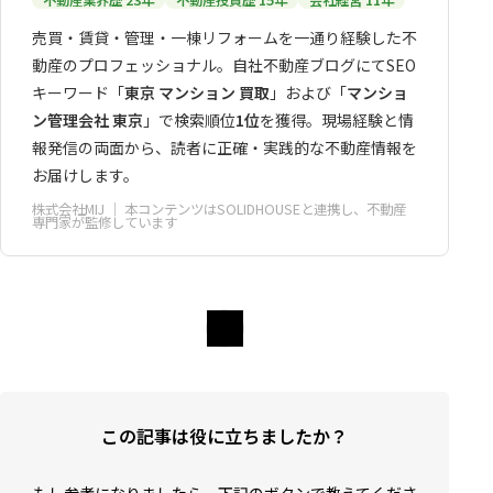
不動産業界歴 23年
不動産投資歴 15年
会社経営 11年
売買・賃貸・管理・一棟リフォームを一通り経験した不
動産のプロフェッショナル。自社不動産ブログにてSEO
キーワード「
東京 マンション 買取
」および「
マンショ
ン管理会社 東京
」で検索順位
1位
を獲得。現場経験と情
報発信の両面から、読者に正確・実践的な不動産情報を
お届けします。
株式会社MIJ
｜ 本コンテンツはSOLIDHOUSEと連携し、不動産
専門家が監修しています
この記事は役に立ちましたか？