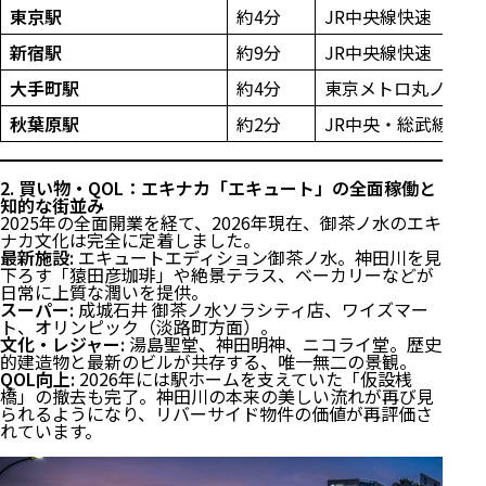
東京駅
約4分
JR中央線快速（直通
新宿駅
約9分
JR中央線快速（直通
大手町駅
約4分
東京メトロ丸ノ内線
秋葉原駅
約2分
JR中央・総武線（
2. 買い物・QOL：エキナカ「エキュート」の全面稼働と
知的な街並み
2025年の全面開業を経て、2026年現在、御茶ノ水のエキ
ナカ文化は完全に定着しました。
最新施設:
エキュートエディション御茶ノ水
。神田川を見
下ろす「猿田彦珈琲」や絶景テラス、ベーカリーなどが
日常に上質な潤いを提供。
スーパー:
成城石井 御茶ノ水ソラシティ店、ワイズマー
ト、オリンピック（淡路町方面）。
文化・レジャー:
湯島聖堂、神田明神、ニコライ堂。歴史
的建造物と最新のビルが共存する、唯一無二の景観。
QOL向上:
2026年には駅ホームを支えていた「仮設桟
橋」の撤去も完了。神田川の本来の美しい流れが再び見
られるようになり、リバーサイド物件の価値が再評価さ
れています。