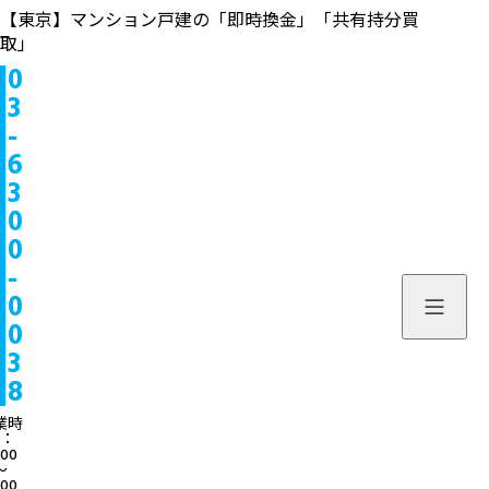
【東京】マンション戸建の「即時換金」「共有持分買
取」
0
物件情報
3
-
販売中
お問い合わせ
6
3
販売実績
個人のお客様へ
来店予約
0
0
買取実績
不動産会社様へ
よくある質問
-
物件を探す
0
当社について
0
スタッフ一覧
ブログ
3
8
サービス内容/特集記事
03-6300
業時
：
:00
よくある質問
営業時間：10:00〜
〜
:00