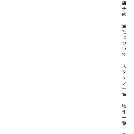
店
予
約
当
社
に
つ
い
て
ス
タ
ッ
フ
一
覧
物
件
一
覧