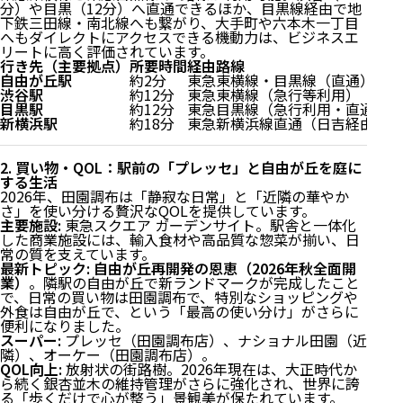
分）や目黒（12分）へ直通できるほか、目黒線経由で地
下鉄三田線・南北線へも繋がり、大手町や六本木一丁目
へもダイレクトにアクセスできる機動力は、ビジネスエ
リートに高く評価されています。
行き先（主要拠点）
所要時間
経由路線
自由が丘駅
約2分
東急東横線・目黒線（直通）
渋谷駅
約12分
東急東横線（急行等利用）
目黒駅
約12分
東急目黒線（急行利用・直通）
新横浜駅
約18分
東急新横浜線直通（日吉経由）
2. 買い物・QOL：駅前の「プレッセ」と自由が丘を庭に
する生活
2026年、田園調布は「静寂な日常」と「近隣の華やか
さ」を使い分ける贅沢なQOLを提供しています。
主要施設:
東急スクエア ガーデンサイト。駅舎と一体化
した商業施設には、輸入食材や高品質な惣菜が揃い、日
常の質を支えています。
最新トピック:
自由が丘再開発の恩恵（2026年秋全面開
業）
。隣駅の自由が丘で新ランドマークが完成したこと
で、日常の買い物は田園調布で、特別なショッピングや
外食は自由が丘で、という「最高の使い分け」がさらに
便利になりました。
スーパー:
プレッセ（田園調布店）、ナショナル田園（近
隣）、オーケー（田園調布店）。
QOL向上:
放射状の街路樹。2026年現在は、大正時代か
ら続く銀杏並木の維持管理がさらに強化され、世界に誇
る「歩くだけで心が整う」景観美が保たれています。