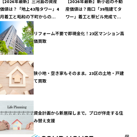
【2026年最新】三河島の資産
【2026年最新】新小岩の不動
価値は？「地上43階タワー」4
産価値は？南口「39階建てタ
月着工と昭和の下町からの脱
ワー」着工と駅ビル完成で加
皮
速する資産価値
リフォーム不要で即現金化！23区マンション高
価買取
狭小地・空き家もそのまま。23区の土地・戸建
て買取
資金計画から新居探しまで。プロが伴走する住
み替え支援