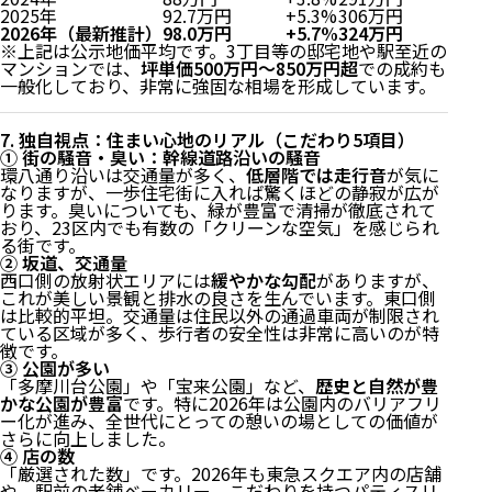
2025年
92.7万円
+5.3%
306万円
2026年（最新推計）
98.0万円
+5.7%
324万円
※上記は公示地価平均です。3丁目等の邸宅地や駅至近の
マンションでは、
坪単価500万円〜850万円超
での成約も
一般化しており、非常に強固な相場を形成しています。
7. 独自視点：住まい心地のリアル（こだわり5項目）
① 街の騒音・臭い：幹線道路沿いの騒音
環八通り沿いは交通量が多く、
低層階では走行音
が気に
なりますが、一歩住宅街に入れば驚くほどの静寂が広が
ります。臭いについても、緑が豊富で清掃が徹底されて
おり、23区内でも有数の「クリーンな空気」を感じられ
る街です。
② 坂道、交通量
西口側の放射状エリアには
緩やかな勾配
がありますが、
これが美しい景観と排水の良さを生んでいます。東口側
は比較的平坦。交通量は住民以外の通過車両が制限され
ている区域が多く、歩行者の安全性は非常に高いのが特
徴です。
③ 公園が多い
「多摩川台公園」や「宝来公園」など、
歴史と自然が豊
かな公園が豊富
です。特に2026年は公園内のバリアフリ
ー化が進み、全世代にとっての憩いの場としての価値が
さらに向上しました。
④ 店の数
「厳選された数」です。2026年も東急スクエア内の店舗
1. 交通アクセス：渋谷・目黒へ直通、新横浜へも軽快
や、駅前の老舗ベーカリー、こだわりを持つパティスリ