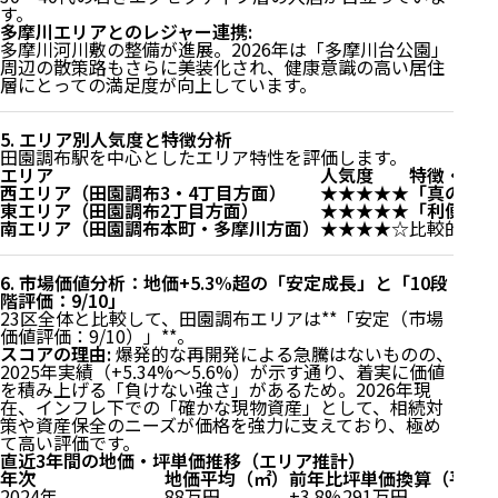
す。
多摩川エリアとのレジャー連携:
多摩川河川敷の整備が進展。2026年は「多摩川台公園」
周辺の散策路もさらに美装化され、健康意識の高い居住
層にとっての満足度が向上しています。
5. エリア別人気度と特徴分析
田園調布駅を中心としたエリア特性を評価します。
エリア
人気度
特徴・理由
西エリア（田園調布3・4丁目方面）
★★★★★
「真の田園
東エリア（田園調布2丁目方面）
★★★★★
「利便性と
南エリア（田園調布本町・多摩川方面）
★★★★☆
比較的リー
6. 市場価値分析：地価+5.3%超の「安定成長」と「10段
階評価：9/10」
23区全体と比較して、田園調布エリアは**「安定（市場
価値評価：9/10）」**。
スコアの理由:
爆発的な再開発による急騰はないものの、
2025年実績（+5.34%〜5.6%）が示す通り、着実に価値
を積み上げる「負けない強さ」があるため。2026年現
在、インフレ下での「確かな現物資産」として、相続対
策や資産保全のニーズが価格を強力に支えており、極め
て高い評価です。
直近3年間の地価・坪単価推移（エリア推計）
年次
地価平均（㎡）
前年比
坪単価換算（平均
2024年
88万円
+3.8%
291万円