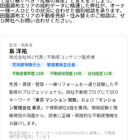
て受け継ぐべき「究極の資産」と言えるでしょう。
田園調布エリアの成約データに精通した弊社が、オーナ
ー様一人ひとりの状況に合わせた個別相談を承ります。
田園調布エリアの不動産売却・住み替えのご相談は、ぜ
ひ弊社へお問い合わせください。
監修・執筆者
島 洋祐
株式会社MIJ 代表 / 不動産コンテンツ監修者
宅地建物取引士
管理業務主任者
不動産業界歴 23年
不動産投資歴 15年
会社経営 11年
売買・賃貸・管理・一棟リフォームを一通り経験した不
動産のプロフェッショナル。自社不動産ブログにてSEO
キーワード「
東京 マンション 買取
」および「
マンショ
ン管理会社 東京
」で検索順位
1位
を獲得。現場経験と情
報発信の両面から、読者に正確・実践的な不動産情報を
お届けします。
株式会社MIJ
｜ 本コンテンツはSOLIDHOUSEと連携し、不動産
専門家が監修しています