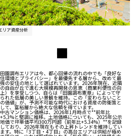
エリア資産分析
田園調布エリアは今、都心回帰の流れの中でも「良好な
住環境とプライバシー」を最優先する層から、改めて最
強の安住の地として選ばれています。2026年現在、近隣
の自由が丘で進む大規模再開発の恩恵（商業利便性の向
上）を享受しつつ、自らは「田園調布憲章」によって守
られた低層の美しい景観を維持。この「変わらないこと
の価値」が、予測不可能な時代における資産の防衛策と
して、富裕層から絶大な信頼を得ています。
中古マンション価格は、2026年1月時点で**前年比
+5.3%と堅調に推移。土地価格についても、2025年公示
地価で坪単価平均300万円超（前年比+5.34%）**を記録
しており、2026年現在もその上昇トレンドを維持してい
ます。特に「3丁目・4丁目」の高台エリアは供給が極め