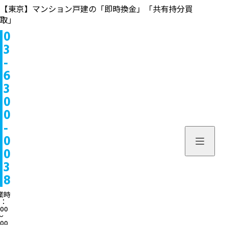
【東京】マンション戸建の「即時換金」「共有持分買
取」
0
物件情報
3
-
販売中
お問い合わせ
6
3
販売実績
個人のお客様へ
来店予約
0
0
買取実績
不動産会社様へ
よくある質問
-
物件を探す
0
当社について
0
スタッフ一覧
ブログ
3
8
サービス内容/特集記事
03-6300
業時
：
:00
よくある質問
営業時間：10:00〜
〜
:00