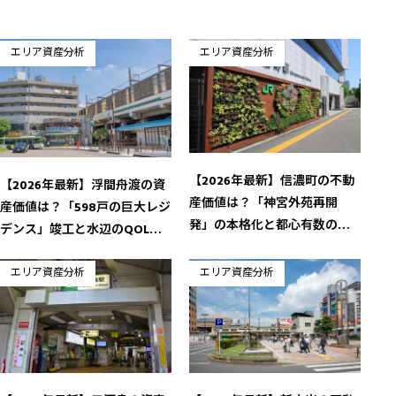
ョ
ン
エリア資産分析
エリア資産分析
【2026年最新】信濃町の不動
【2026年最新】浮間舟渡の資
産価値は？「神宮外苑再開
産価値は？「598戸の巨大レジ
発」の本格化と都心有数の緑
デンス」竣工と水辺のQOLが
に守られた資産性
導く新フェーズ
エリア資産分析
エリア資産分析