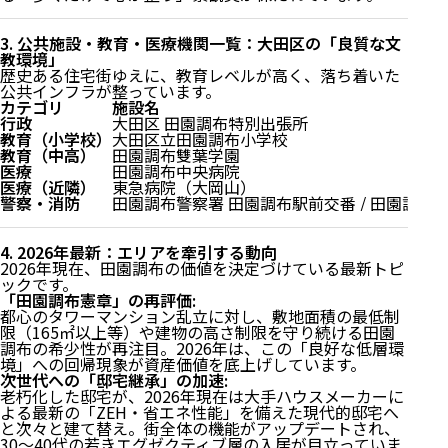
3. 公共施設・教育・医療機関一覧：大田区の「良質な文
教環境」
歴史ある住宅街ゆえに、教育レベルが高く、落ち着いた
公共インフラが整っています。
カテゴリ
施設名
行政
大田区 田園調布特別出張所
教育（小学校）
大田区立田園調布小学校
教育（中高）
田園調布雙葉学園
医療
田園調布中央病院
医療（近隣）
東急病院（大岡山）
警察・消防
田園調布警察署 田園調布駅前交番 / 田園調布
4. 2026年最新：エリアを牽引する動向
2026年現在、田園調布の価値を決定づけている最新トピ
ックです。
「田園調布憲章」の再評価:
都心のタワーマンション乱立に対し、敷地面積の最低制
限（165㎡以上等）や建物の高さ制限を守り続ける田園
調布の希少性が再注目。2026年は、この「良好な低層環
境」への回帰現象が資産価値を底上げしています。
次世代への「邸宅継承」の加速:
老朽化した邸宅が、2026年現在は大手ハウスメーカーに
よる最新の「ZEH・省エネ性能」を備えた現代的邸宅へ
と次々と建て替え。街全体の機能がアップデートされ、
30〜40代の若きエグゼクティブ層の入居が目立っていま