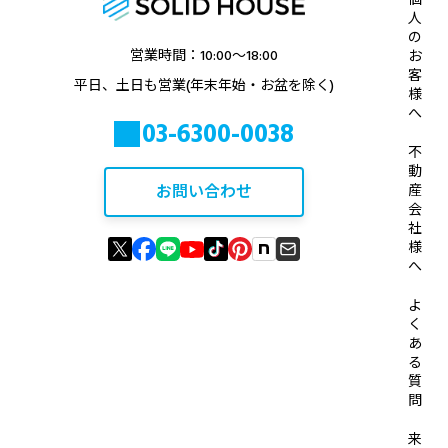
個
人
の
営業時間：10:00〜18:00
お
客
平日、土日も営業(年末年始・お盆を除く)
様
へ
03-6300-0038
不
動
お問い合わせ
産
会
社
様
へ
よ
く
あ
る
質
問
来