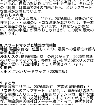
ーが中心。日常の買い物はプレッセで完結し、それ以上
な「Wライン」
の「刺激」は電車で2分の自由が丘へ、というスマート
2. 買い物・QOL：駅前の「プレッセ」と自由が丘を庭
な生活が定着しています。
にする生活
⑤ おしゃれ度
3. 公共施設・教育・医療機関一覧：大田区の「良質な
**「タイムレスな気品」**です。2026年は、最新の注文
文教環境」
住宅と大正・昭和のレトロな洋館が混ざり合う、唯一無
二の気品がさらに深まっています。「見せびらかさな
4. 2026年最新：エリアを牽引する動向
い、本物の余裕」が漂うおしゃれさが、この街の最大の
5. エリア別人気度と特徴分析
魅力です。
6. 市場価値分析：地価+5.3%超の「安定成長」と「10
段階評価：9/10」
7. 独自視点：住まい心地のリアル（こだわり5項目）
8. ハザードマップと地盤の信頼性
8. ハザードマップと地盤の信頼性
地盤:
強固な台地に位置しており、震災への信頼性は都内
最高水準です。
9. まとめ
浸水リスク:
標高約30m以上の高台が大半。2026年最新
のハザードマップでも、多摩川沿いを除き浸水リスクは
極めて低い「安全地帯」として評価されています。
引用元:
大田区 洪水ハザードマップ（2026年版）
9. まとめ
田園調布エリアは、2026年現在「不変の景観価値」と
「次世代へのアップデート」が融合し、資産価値の新た
な安定期に入りました。圧倒的なブランド力、良好な住
環境、そして高い交通利便性。これらすべてが揃った現
在、田園調布の物件はオーナー様にとって、世代を超え