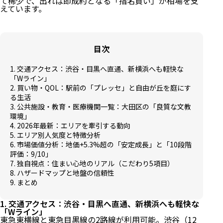
て稀少で、出れば即成約となる「指名買い」が相場を支
えています。
目次
1. 交通アクセス：渋谷・目黒へ直通、新横浜へも軽快な
「Wライン」
2. 買い物・QOL：駅前の「プレッセ」と自由が丘を庭にす
る生活
3. 公共施設・教育・医療機関一覧：大田区の「良質な文教
環境」
4. 2026年最新：エリアを牽引する動向
5. エリア別人気度と特徴分析
6. 市場価値分析：地価+5.3%超の「安定成長」と「10段階
評価：9/10」
7. 独自視点：住まい心地のリアル（こだわり5項目）
8. ハザードマップと地盤の信頼性
9. まとめ
1. 交通アクセス：渋谷・目黒へ直通、新横浜へも軽快な
「Wライン」
東急東横線と東急目黒線の2路線が利用可能。渋谷（12