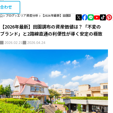
お問い合
相続・税金コラム
合わせ
HOME
ブログ
エリア資産分析
【2026年最新】田園調布の資産価値は？「不変の
エリア資産分析
【2026年最新】田園調布の資産価値は？「不変の
購入・リノベガイド
ブランド」と2路線直通の利便性が導く安定の極致
不動産買取
2026.02.21
2026.04.24