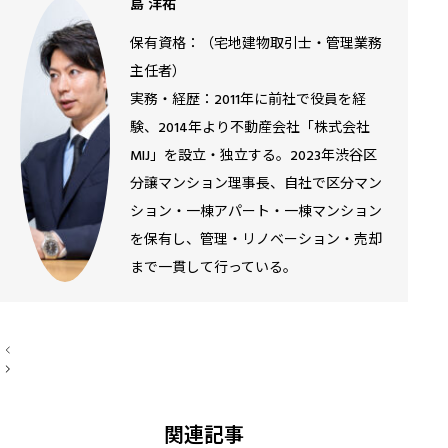
島 洋祐
保有資格：（宅地建物取引士・管理業務
主任者）
実務・経歴：2011年に前社で役員を経
験、2014年より不動産会社「株式会社
MIJ」を設立・独立する。2023年渋谷区
分譲マンション理事長、自社で区分マン
ション・一棟アパート・一棟マンション
を保有し、管理・リノベーション・売却
まで一貫して行っている。
投
稿
ナ
ビ
ゲ
ー
関連記事
シ