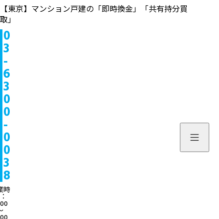
【東京】マンション戸建の「即時換金」「共有持分買
取」
0
物件情報
3
-
販売中
お問い合わせ
6
3
販売実績
個人のお客様へ
来店予約
0
0
買取実績
不動産会社様へ
よくある質問
-
物件を探す
0
当社について
0
スタッフ一覧
ブログ
3
8
サービス内容/特集記事
03-6300
業時
：
:00
よくある質問
営業時間：10:00〜
〜
:00