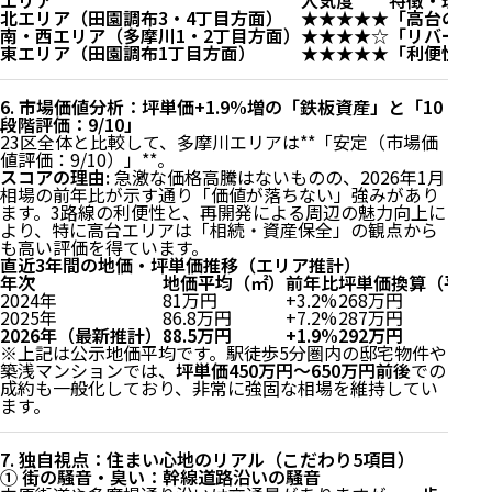
エリア
人気度
特徴・理由
北エリア（田園調布3・4丁目方面）
★★★★★
「高台の邸
南・西エリア（多摩川1・2丁目方面）
★★★★☆
「リバーサ
東エリア（田園調布1丁目方面）
★★★★★
「利便性と
6. 市場価値分析：坪単価+1.9%増の「鉄板資産」と「10
段階評価：9/10」
23区全体と比較して、多摩川エリアは**「安定（市場価
値評価：9/10）」**。
スコアの理由:
急激な価格高騰はないものの、2026年1月
相場の前年比が示す通り「価値が落ちない」強みがあり
ます。3路線の利便性と、再開発による周辺の魅力向上に
より、特に高台エリアは「相続・資産保全」の観点から
も高い評価を得ています。
直近3年間の地価・坪単価推移（エリア推計）
年次
地価平均（㎡）
前年比
坪単価換算（平均
2024年
81万円
+3.2%
268万円
2025年
86.8万円
+7.2%
287万円
2026年（最新推計）
88.5万円
+1.9%
292万円
※上記は公示地価平均です。駅徒歩5分圏内の邸宅物件や
築浅マンションでは、
坪単価450万円〜650万円前後
での
成約も一般化しており、非常に強固な相場を維持してい
ます。
7. 独自視点：住まい心地のリアル（こだわり5項目）
① 街の騒音・臭い：幹線道路沿いの騒音