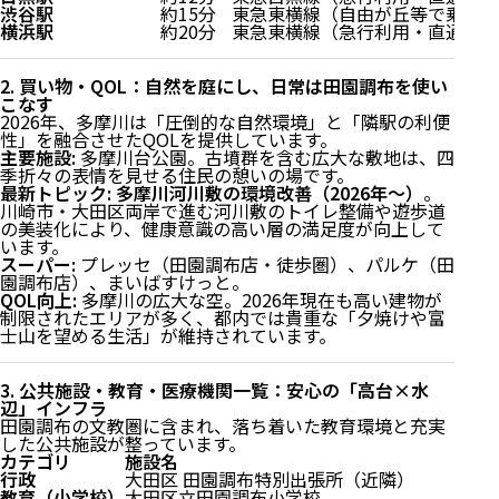
渋谷駅
約15分
東急東横線（自由が丘等で乗り換
横浜駅
約20分
東急東横線（急行利用・直通）
2. 買い物・QOL：自然を庭にし、日常は田園調布を使い
こなす
2026年、多摩川は「圧倒的な自然環境」と「隣駅の利便
性」を融合させたQOLを提供しています。
主要施設:
多摩川台公園。古墳群を含む広大な敷地は、四
季折々の表情を見せる住民の憩いの場です。
最新トピック:
多摩川河川敷の環境改善（2026年〜）
。
川崎市・大田区両岸で進む河川敷のトイレ整備や遊歩道
の美装化により、健康意識の高い層の満足度が向上して
います。
スーパー:
プレッセ（田園調布店・徒歩圏）、パルケ（田
園調布店）、まいばすけっと。
QOL向上:
多摩川の広大な空。2026年現在も高い建物が
制限されたエリアが多く、都内では貴重な「夕焼けや富
士山を望める生活」が維持されています。
3. 公共施設・教育・医療機関一覧：安心の「高台×水
辺」インフラ
田園調布の文教圏に含まれ、落ち着いた教育環境と充実
した公共施設が整っています。
カテゴリ
施設名
行政
大田区 田園調布特別出張所（近隣）
教育（小学校）
大田区立田園調布小学校