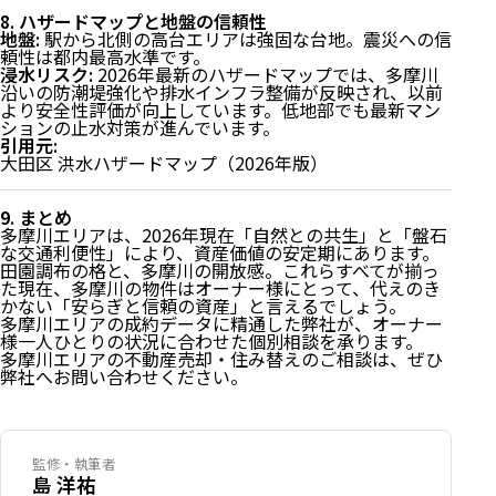
辺」インフラ
8. ハザードマップと地盤の信頼性
4. 2026年最新：エリアを牽引する動向
地盤:
駅から北側の高台エリアは強固な台地。震災への信
5. エリア別人気度と特徴分析
頼性は都内最高水準です。
6. 市場価値分析：坪単価+1.9%増の「鉄板資産」と
浸水リスク:
2026年最新のハザードマップでは、多摩川
「10段階評価：9/10」
沿いの防潮堤強化や排水インフラ整備が反映され、以前
7. 独自視点：住まい心地のリアル（こだわり5項目）
より安全性評価が向上しています。低地部でも最新マン
ションの止水対策が進んでいます。
8. ハザードマップと地盤の信頼性
引用元:
9. まとめ
大田区 洪水ハザードマップ（2026年版）
9. まとめ
多摩川エリアは、2026年現在「自然との共生」と「盤石
な交通利便性」により、資産価値の安定期にあります。
田園調布の格と、多摩川の開放感。これらすべてが揃っ
た現在、多摩川の物件はオーナー様にとって、代えのき
かない「安らぎと信頼の資産」と言えるでしょう。
多摩川エリアの成約データに精通した弊社が、オーナー
様一人ひとりの状況に合わせた個別相談を承ります。
多摩川エリアの不動産売却・住み替えのご相談は、ぜひ
弊社へお問い合わせください。
監修・執筆者
島 洋祐