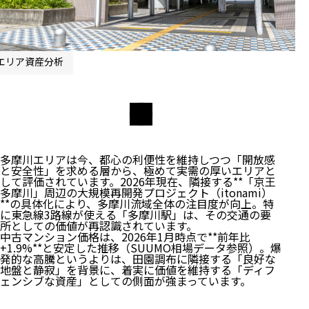
エリア資産分析
多摩川エリアは今、都心の利便性を維持しつつ「開放感
と安全性」を求める層から、極めて実需の厚いエリアと
して評価されています。2026年現在、隣接する**「京王
多摩川」周辺の大規模再開発プロジェクト（itonami）
**の具体化により、多摩川流域全体の注目度が向上。特
に東急線3路線が使える「多摩川駅」は、その交通の要
所としての価値が再認識されています。
中古マンション価格は、2026年1月時点で**前年比
+1.9%**と安定した推移（SUUMO相場データ参照）。爆
発的な高騰というよりは、田園調布に隣接する「良好な
地盤と静寂」を背景に、着実に価値を維持する「ディフ
ェンシブな資産」としての側面が強まっています。