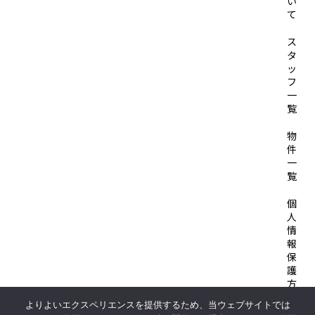
い
て
ス
タ
ッ
フ
一
覧
物
件
一
覧
個
人
情
報
保
護
方
針
よりよいエクスペリエンスを提供するため、当ウェブサイトでは