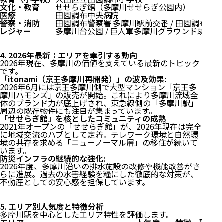
文化・教育
せせらぎ館（多摩川せせらぎ公園内）
医療
田園調布中央病院
警察・消防
田園調布警察署 多摩川駅前交番 / 田園調布消
レジャー
多摩川台公園 / 巨人軍多摩川グラウンド跡
4. 2026年最新：エリアを牽引する動向
2026年現在、多摩川の価値を支えている最新のトピック
です。
「itonami（京王多摩川再開発）」の波及効果:
2026年6月には京王多摩川側で大型マンション「京王多
摩川ハモンズ」の販売が開始。これにより多摩川流域全
体のブランド力が底上げされ、東急線側の「多摩川駅」
周辺の既存物件にも注目が集まっています。
「せせらぎ館」を核としたコミュニティの成熟:
2021年オープンの「せせらぎ館」が、2026年現在は完全
に地域交流のハブとして定着。テレワーク環境と自然環
境の共存を求める「ニューノーマル層」の移住が続いて
います。
防災インフラの継続的な強化:
2026年度、多摩川沿いの排水施設の改修や機能改善がさ
らに進展。過去の水害経験を糧にした徹底的な対策が、
不動産としての安心感を担保しています。
5. エリア別人気度と特徴分析
多摩川駅を中心としたエリア特性を評価します。