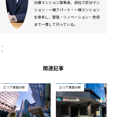
分譲マンション理事長、自社で区分マン
ション・一棟アパート・一棟マンション
を保有し、管理・リノベーション・売却
まで一貫して行っている。
投
稿
ナ
ビ
ゲ
ー
関連記事
シ
ョ
ン
エリア資産分析
エリア資産分析