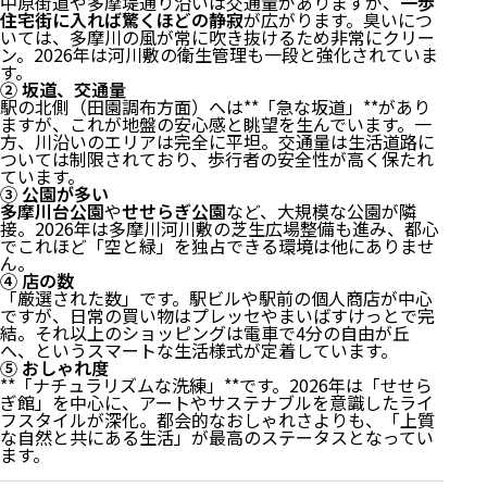
中原街道や多摩堤通り沿いは交通量がありますが、
一歩
住宅街に入れば驚くほどの静寂
が広がります。臭いにつ
いては、多摩川の風が常に吹き抜けるため非常にクリー
ン。2026年は河川敷の衛生管理も一段と強化されていま
す。
② 坂道、交通量
駅の北側（田園調布方面）へは**「急な坂道」**があり
ますが、これが地盤の安心感と眺望を生んでいます。一
方、川沿いのエリアは完全に平坦。交通量は生活道路に
ついては制限されており、歩行者の安全性が高く保たれ
ています。
③ 公園が多い
多摩川台公園
や
せせらぎ公園
など、大規模な公園が隣
接。2026年は多摩川河川敷の芝生広場整備も進み、都心
でこれほど「空と緑」を独占できる環境は他にありませ
ん。
④ 店の数
「厳選された数」です。駅ビルや駅前の個人商店が中心
ですが、日常の買い物はプレッセやまいばすけっとで完
結。それ以上のショッピングは電車で4分の自由が丘
へ、というスマートな生活様式が定着しています。
⑤ おしゃれ度
**「ナチュラリズムな洗練」**です。2026年は「せせら
ぎ館」を中心に、アートやサステナブルを意識したライ
1. 交通アクセス：3路線が結節する「多摩川のハブ」
フスタイルが深化。都会的なおしゃれさよりも、「上質
2. 買い物・QOL：自然を庭にし、日常は田園調布を使
な自然と共にある生活」が最高のステータスとなってい
いこなす
ます。
3. 公共施設・教育・医療機関一覧：安心の「高台×水