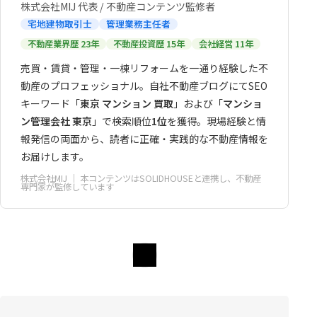
株式会社MIJ 代表 / 不動産コンテンツ監修者
宅地建物取引士
管理業務主任者
不動産業界歴 23年
不動産投資歴 15年
会社経営 11年
売買・賃貸・管理・一棟リフォームを一通り経験した不
動産のプロフェッショナル。自社不動産ブログにてSEO
キーワード「
東京 マンション 買取
」および「
マンショ
ン管理会社 東京
」で検索順位
1位
を獲得。現場経験と情
報発信の両面から、読者に正確・実践的な不動産情報を
お届けします。
株式会社MIJ
｜ 本コンテンツはSOLIDHOUSEと連携し、不動産
専門家が監修しています