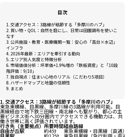
目次
1. 交通アクセス：3路線が結節する「多摩川のハブ」
2. 買い物・QOL：自然を庭にし、日常は田園調布を使いこ
なす
3. 公共施設・教育・医療機関一覧：安心の「高台×水辺」
インフラ
4. 2026年最新：エリアを牽引する動向
5. エリア別人気度と特徴分析
6. 市場価値分析：坪単価+1.9%増の「鉄板資産」と「10段
階評価：9/10」
7. 独自視点：住まい心地のリアル（こだわり5項目）
8. ハザードマップと地盤の信頼性
9. まとめ
1. 交通アクセス：3路線が結節する「多摩川のハブ」
東急東横線、目黒線、多摩川線の3路線が利用可能。目
黒線経由で地下鉄三田線・南北線へも繋がり、都心の主
要ビジネス街へ30分圏内でアクセスできる機動力は、共
働き世帯に高く評価されています。
行き先（主要拠点）
所要時間
経由路線
自由が丘駅
約4分
東急東横線・目黒線（直通）
目黒駅
約12分
東急目黒線（急行利用・直通）