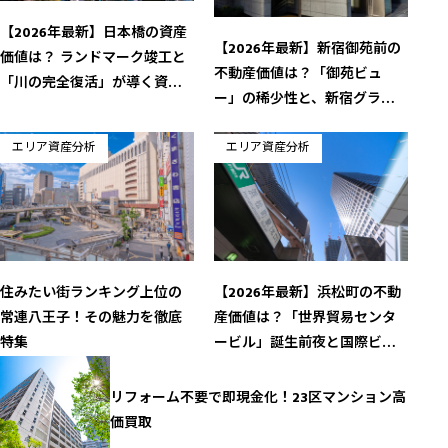
【2026年最新】日本橋の資産
【2026年最新】新宿御苑前の
価値は？ ランドマーク竣工と
不動産価値は？「御苑ビュ
「川の完全復活」が導く資産
ー」の稀少性と、新宿グラン
価値の絶頂期
ドターミナルの波及が導く資
産性の極致
エリア資産分析
エリア資産分析
住みたい街ランキング上位の
【2026年最新】浜松町の不動
常連八王子！その魅力を徹底
産価値は？「世界貿易センタ
特集
ービル」誕生前夜と国際ビジ
ネス拠点の完成が導く資産価
値の極致
リフォーム不要で即現金化！23区マンション高
価買取