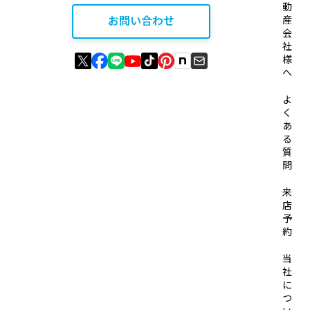
動
お問い合わせ
産
会
社
様
へ
よ
く
あ
る
質
問
来
店
予
約
当
社
に
つ