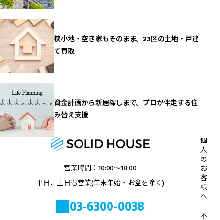
狭小地・空き家もそのまま。23区の土地・戸建
て買取
資金計画から新居探しまで。プロが伴走する住
み替え支援
個
人
の
営業時間：10:00〜18:00
お
客
平日、土日も営業(年末年始・お盆を除く)
様
へ
03-6300-0038
不