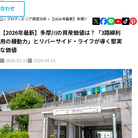
お問い合
相続・税金コラム
合わせ
HOME
ブログ
エリア資産分析
【2026年最新】多摩川の資産価値は？「3路線利
エリア資産分析
【2026年最新】多摩川の資産価値は？「3路線利
購入・リノベガイド
用の機動力」とリバーサイド・ライフが導く堅実
な価値
不動産買取
2026.02.21
2026.04.24