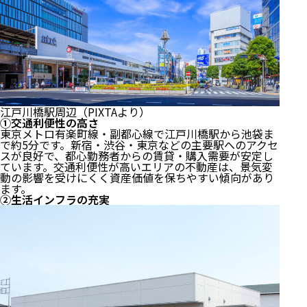
江戸川橋駅周辺（PIXTAより）
①交通利便性の高さ
東京メトロ有楽町線・副都心線で江戸川橋駅から池袋ま
で約5分です。新宿・渋谷・東京などの主要駅へのアクセ
スが良好で、都心勤務者からの賃貸・購入需要が安定し
ています。交通利便性が高いエリアの不動産は、景気変
動の影響を受けにくく資産価値を保ちやすい傾向があり
ます。
②生活インフラの充実