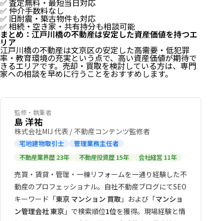
✅ 査定無料・最短当日対応
売却タイミングの考え方
✅ 仲介手数料なし
江戸川橋の不動産買取ならSOLIDHOUSEへ
✅ 旧耐震・築古物件も対応
まとめ：江戸川橋の不動産は安定した資産価値を持つ
✅ 相続・空き家・共有持分も相談可能
エリア
まとめ：江戸川橋の不動産は安定した資産価値を持つエ
リア
江戸川橋の不動産は文京区の安定した高需要・低犯罪
率・教育環境の充実という点で、高い資産価値が期待で
きるエリアです。売却・買取を検討している方は、専門
家への相談を早めに行うことをおすすめします。
監修・執筆者
島 洋祐
株式会社MIJ 代表 / 不動産コンテンツ監修者
宅地建物取引士
管理業務主任者
不動産業界歴 23年
不動産投資歴 15年
会社経営 11年
売買・賃貸・管理・一棟リフォームを一通り経験した不
動産のプロフェッショナル。自社不動産ブログにてSEO
キーワード「
東京 マンション 買取
」および「
マンショ
ン管理会社 東京
」で検索順位
1位
を獲得。現場経験と情