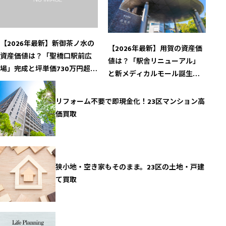
【2026年最新】新御茶ノ水の
【2026年最新】用賀の資産価
資産価値は？「聖橋口駅前広
値は？「駅舎リニューアル」
場」完成と坪単価730万円超の
と新メディカルモール誕生が
文教プレミアム
導く住環境の深化
リフォーム不要で即現金化！23区マンション高
価買取
狭小地・空き家もそのまま。23区の土地・戸建
て買取