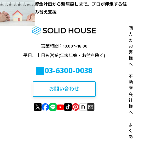
資金計画から新居探しまで。プロが伴走する住
み替え支援
個
人
の
営業時間：10:00〜18:00
お
客
平日、土日も営業(年末年始・お盆を除く)
様
へ
03-6300-0038
不
動
お問い合わせ
産
会
社
様
へ
よ
く
あ