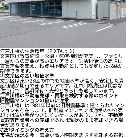
江戸川橋の生活環境（PIXTAより）
文京区は教育施設・公園・医療機関が充実し、ファミリ
ー層からの需要が高いエリアです。生活利便性の高さは
賃貸需要を支え、投資用不動産としても安定した収益が
期待できます。
③文京区の高い地価水準
文京区は東京23区の中でも地価水準が高く、安定した資
産価値が期待できるエリアです。江戸川橋周辺は閑静な
住宅街で、長期保有・売却どちらにも適しています。
江戸川橋の不動産売却・買取を検討する際のポイント
旧耐震マンションの扱いに注意
江戸川橋には1981年以前の旧耐震基準で建てられたマン
ションも存在します。旧耐震マンションは通常の仲介売
却では買い手がつきにくいケースがありますが、
不動産
買取専門業者への売却
であれば現状のまま売却できる場
合があります。
売却タイミングの考え方
市場が活況な今
：需要が高い時期を逃さず売却する選択