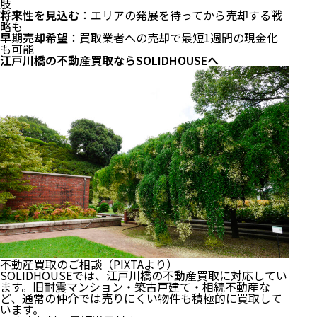
肢
将来性を見込む
：エリアの発展を待ってから売却する戦
略も
早期売却希望
：買取業者への売却で最短1週間の現金化
も可能
江戸川橋の不動産買取ならSOLIDHOUSEへ
江戸川橋の不動産市場の現状【2026年版】
マンション価格の相場（2026年時点）
江戸川橋の資産価値が高い理由
①交通利便性の高さ
②生活インフラの充実
不動産買取のご相談（PIXTAより）
③文京区の高い地価水準
SOLIDHOUSEでは、江戸川橋の不動産買取に対応してい
江戸川橋の不動産売却・買取を検討する際のポイント
ます。旧耐震マンション・築古戸建て・相続不動産な
ど、通常の仲介では売りにくい物件も積極的に買取して
います。
旧耐震マンションの扱いに注意