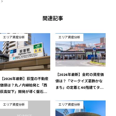
稿
ナ
ビ
ゲ
ー
関連記事
シ
ョ
ン
エリア資産分析
エリア資産分析
【2026年最新】金町の資産価
【2026年最新】荻窪の不動産
値は？「マークイズ葛飾かな
価値は？丸ノ内線始発と「西
まち」の定着と40階建てタワ
荻高架下」開発が導く盤石の
ー着工へのカウントダウン
資産性
エリア資産分析
エリア資産分析