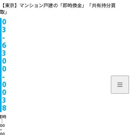
【東京】マンション戸建の「即時換金」「共有持分買
取」
0
物件情報
3
-
販売中
お問い合わせ
6
3
販売実績
個人のお客様へ
来店予約
0
0
買取実績
不動産会社様へ
よくある質問
-
物件を探す
0
当社について
0
スタッフ一覧
ブログ
3
8
サービス内容/特集記事
03-6300
業時
：
:00
よくある質問
営業時間：10:00〜
〜
:00