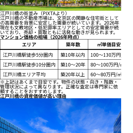
江戸川橋の街並み（PIXTAより）
江戸川橋の不動産市場は、文京区の閑静な住宅街として
の高需要を背景に安定した需要が続いています。2026年
現在も文教地区・低犯罪率エリアとしての安定需要が続
いており、売却・買取ともに活発な動きが見られます。
マンション価格の相場（2026年時点）
エリア
築年数
㎡単価目安
江戸川橋駅徒歩5分圏内
築10年以内
100〜130万円/㎡
江戸川橋駅徒歩10分圏内
築10〜20年
80〜100万円/㎡
江戸川橋エリア平均
築20年以上
60〜80万円/㎡
※上記はあくまで目安です。物件の状態・向き・階数・
管理状況によって異なります。正確な査定は専門家に依
頼することをおすすめします。
江戸川橋の資産価値が高い理由