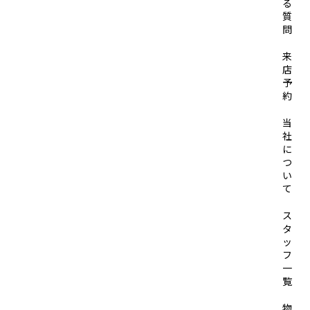
る
質
問
来
店
予
約
当
社
に
つ
い
て
ス
タ
ッ
フ
一
覧
物