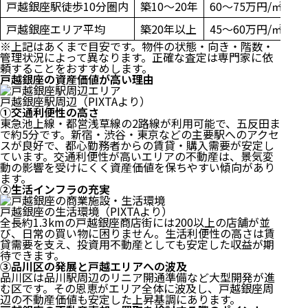
戸越銀座駅徒歩10分圏内
築10〜20年
60〜75万円/㎡
戸越銀座エリア平均
築20年以上
45〜60万円/㎡
※上記はあくまで目安です。物件の状態・向き・階数・
管理状況によって異なります。正確な査定は専門家に依
頼することをおすすめします。
戸越銀座の資産価値が高い理由
戸越銀座駅周辺（PIXTAより）
①交通利便性の高さ
東急池上線・都営浅草線の2路線が利用可能で、五反田ま
で約5分です。新宿・渋谷・東京などの主要駅へのアクセ
スが良好で、都心勤務者からの賃貸・購入需要が安定し
ています。交通利便性が高いエリアの不動産は、景気変
動の影響を受けにくく資産価値を保ちやすい傾向があり
ます。
②生活インフラの充実
戸越銀座の生活環境（PIXTAより）
全長約1.3kmの戸越銀座商店街には200以上の店舗が並
び、日常の買い物に困りません。生活利便性の高さは賃
貸需要を支え、投資用不動産としても安定した収益が期
待できます。
③品川区の発展と戸越エリアへの波及
品川区は品川駅周辺のリニア開通準備など大型開発が進
む区です。その恩恵がエリア全体に波及し、戸越銀座周
辺の不動産価値も安定した上昇基調にあります。