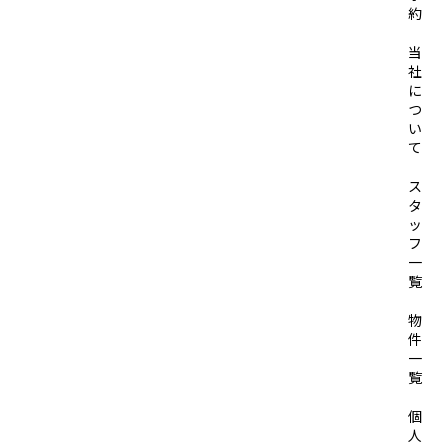
約
当
社
に
つ
い
て
ス
タ
ッ
フ
一
覧
物
件
一
覧
個
人