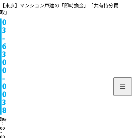
【東京】マンション戸建の「即時換金」「共有持分買
取」
0
物件情報
3
-
販売中
お問い合わせ
6
3
販売実績
個人のお客様へ
来店予約
0
0
買取実績
不動産会社様へ
よくある質問
-
物件を探す
0
当社について
0
スタッフ一覧
ブログ
3
8
サービス内容/特集記事
03-6300
業時
：
:00
よくある質問
営業時間：10:00〜
〜
:00