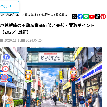
お問い合
相続・税金コラム
合わせ
HOME
ブログ
エリア資産分析
戸越銀座の不動産資産価値と売却・買取ポイント【20
エリア資産分析
戸越銀座の不動産資産価値と売却・買取ポイント
購入・リノベガイド
【2026年最新】
不動産買取
2020.11.18
2026.04.24