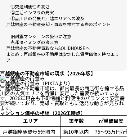
①交通利便性の高さ
②生活インフラの充実
③品川区の発展と戸越エリアへの波及
戸越銀座の不動産売却・買取を検討する際のポイント
旧耐震マンションの扱いに注意
売却タイミングの考え方
戸越銀座の不動産買取ならSOLIDHOUSEへ
まとめ：戸越銀座の不動産は安定した資産価値を持つエリ
ア
戸越銀座の不動産市場の現状【2026年版】
戸越銀座の街並み（PIXTAより）
戸越銀座の不動産市場は、都内最長の商店街を擁する品
川区の人気エリアを背景に安定した需要が続いていま
す。2026年現在も下町情緒と利便性のバランスで安定需
要が続いており、売却・買取ともに活発な動きが見られ
ます。
マンション価格の相場（2026年時点）
エリア
築年数
㎡単価目安
戸越銀座駅徒歩5分圏内
築10年以内
75〜95万円/㎡