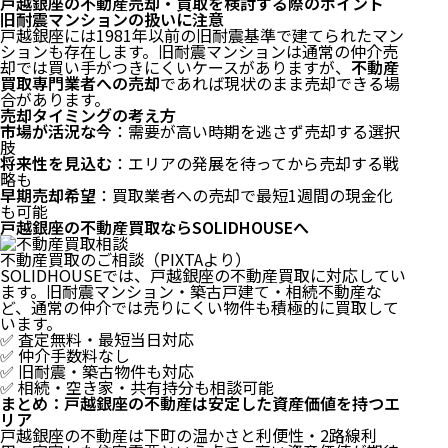
戸越銀座の不動産売却・買取を検討する際のポイント
旧耐震マンションの扱いに注意
戸越銀座には1981年以前の旧耐震基準で建てられたマン
ションも存在します。旧耐震マンションは通常の仲介売
却では買い手がつきにくいケースがありますが、
不動産
買取専門業者への売却
であれば現状のまま売却できる場
合があります。
売却タイミングの考え方
市場が活況な今
：需要が高い時期を逃さず売却する選択
肢
将来性を見込む
：エリアの発展を待ってから売却する戦
略も
早期売却希望
：買取業者への売却で最短1週間の現金化
も可能
戸越銀座の不動産買取ならSOLIDHOUSEへ
不動産買取のご相談（PIXTAより）
SOLIDHOUSEでは、戸越銀座の不動産買取に対応してい
ます。旧耐震マンション・築古戸建て・相続不動産な
ど、通常の仲介では売りにくい物件も積極的に買取して
います。
✅ 査定無料・最短当日対応
✅ 仲介手数料なし
✅ 旧耐震・築古物件も対応
✅ 相続・空き家・共有持分も相談可能
まとめ：戸越銀座の不動産は安定した資産価値を持つエ
リア
戸越銀座の不動産は下町の温かさと利便性・2路線利