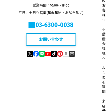
の
営業時間：10:00〜18:00
お
客
平日、土日も営業(年末年始・お盆を除く)
様
へ
03-6300-0038
不
動
お問い合わせ
産
会
社
様
へ
よ
く
あ
る
質
問
来
店
予