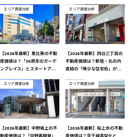
エリア資産分析
エリア資産分析
【2026年最新】恵比寿の不動
【2026年最新】四谷三丁目の
産価値は？「30周年のガーデ
不動産価値は？新宿・丸の内
ンプレイス」とスタートアッ
直結の「稀少な住宅街」が放
プ集積が導く資産価値の頂点
つ安定の資産性
エリア資産分析
エリア資産分析
【2026年最新】中野坂上の不
【2026年最新】桜上水の不動
動産価値は？「中野再開発」
産価値は？京王線高架化と