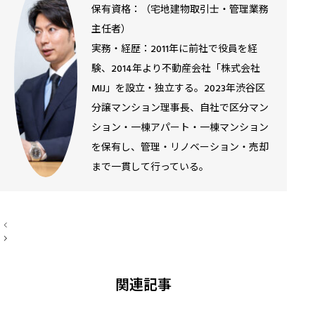
保有資格：（宅地建物取引士・管理業務
主任者）
実務・経歴：2011年に前社で役員を経
験、2014年より不動産会社「株式会社
MIJ」を設立・独立する。2023年渋谷区
分譲マンション理事長、自社で区分マン
ション・一棟アパート・一棟マンション
を保有し、管理・リノベーション・売却
まで一貫して行っている。
投
稿
ナ
ビ
ゲ
ー
関連記事
シ
ョ
ン