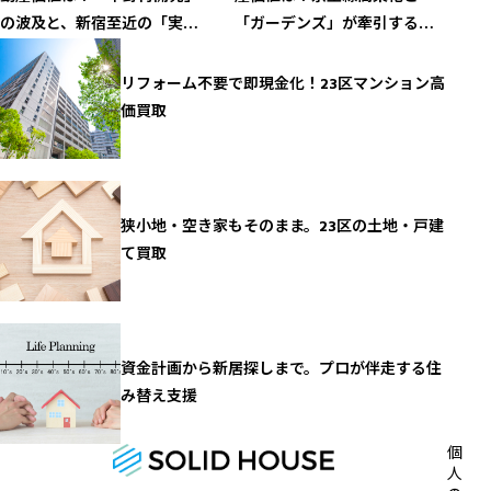
の波及と、新宿至近の「実
「ガーデンズ」が牽引する資
利」が導く資産性の新局面
産性の現在地
リフォーム不要で即現金化！23区マンション高
価買取
狭小地・空き家もそのまま。23区の土地・戸建
て買取
資金計画から新居探しまで。プロが伴走する住
み替え支援
個
人