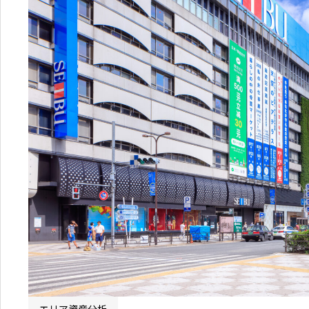
003
相続・税金コラム
8
エリア資産分析
営業時間：
10:00〜18:00
購入・リノベガイド
不動産買取