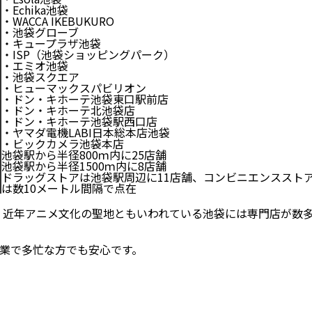
・Echika池袋
・WACCA IKEBUKURO
・池袋グローブ
・キュープラザ池袋
・ISP（池袋ショッピングパーク）
・エミオ池袋
・池袋スクエア
・ヒューマックスパビリオン
・ドン・キホーテ池袋東口駅前店
・ドン・キホーテ北池袋店
・ドン・キホーテ池袋駅西口店
・ヤマダ電機LABI日本総本店池袋
・ビックカメラ池袋本店
池袋駅から半径800ｍ内に25店舗
池袋駅から半径1500ｍ内に8店舗
ドラッグストアは池袋駅周辺に11店舗、コンビニエンススト
は数10メートル間隔で点在
、近年アニメ文化の聖地ともいわれている池袋には専門店が数
業で多忙な方でも安心です。