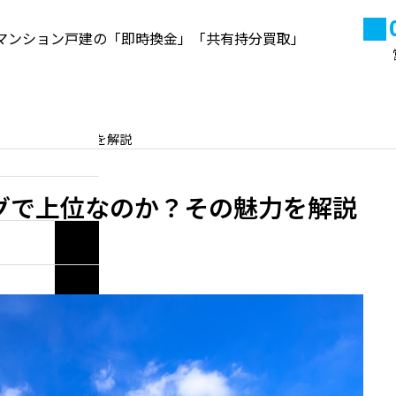
マンション戸建の「即時換金」「共有持分買取」
来店予約
よくある質問
当社
なのか？その魅力を解説
高円寺の不動産資産価値と売
却・買取ポイント【2026年最
グで上位なのか？その魅力を解説
新】
2020.10.22
い合わせ