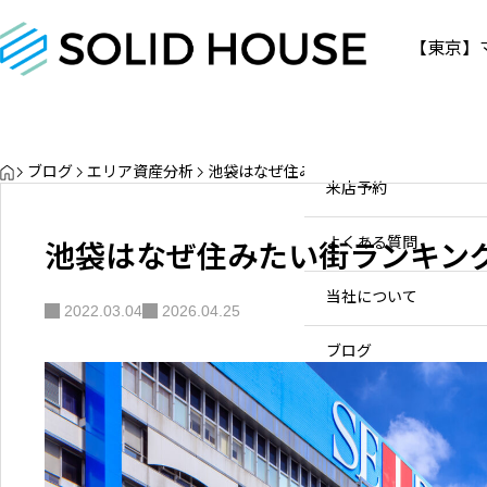
【東京】
物件情報
物件情報
お問い合わせ
販売中
お問い合わせ
HOME
ブログ
エリア資産分析
池袋はなぜ住みたい街ランキングで上位
販売実績
個人のお客様へ
来店予約
三軒茶屋の不動産資産価値と
売却・買取ポイント【2026年
買取実績
不動産会社様へ
池袋はなぜ住みたい街ランキン
よくある質問
最新】
物件を探す
2020.10.22
当社について
2022.03.04
2026.04.25
スタッフ一覧
ブログ
サービス内容/特集記事
03-
お問
630
よくある質問
0-