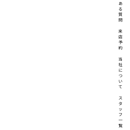
あ
る
質
問
来
店
予
約
当
社
に
つ
い
て
ス
タ
ッ
フ
一
覧