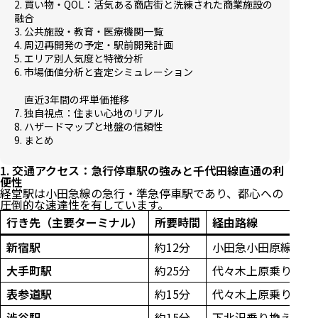
2. 買い物・QOL：活気ある商店街と洗練された商業施設の
融合
3. 公共施設・教育・医療機関一覧
4. 周辺再開発の予定・駅前開発計画
5. エリア別人気度と特徴分析
6. 市場価値分析と査定シミュレーション
直近3年間の坪単価推移
7. 独自視点：住まい心地のリアル
8. ハザードマップと地盤の信頼性
9. まとめ
1. 交通アクセス：急行停車駅の強みと千代田線直通の利
便性
経堂駅は小田急線の急行・準急停車駅であり、都心への
圧倒的な速達性を有しています。
行き先（主要ターミナル）
所要時間
経由路線
新宿駅
約12分
小田急小田原線（急
大手町駅
約25分
代々木上原乗り換え
表参道駅
約15分
代々木上原乗り換え
渋谷駅
約15分
下北沢乗り換え（京