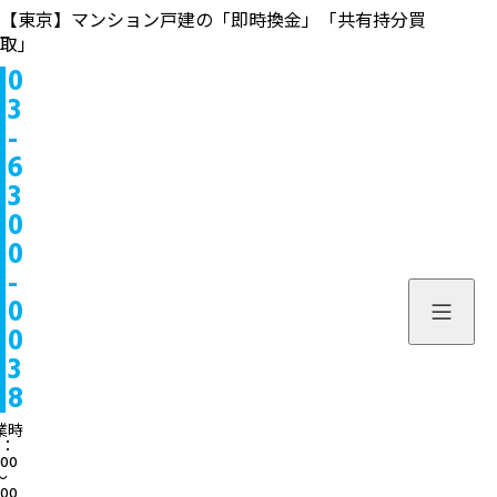
【東京】マンション戸建の「即時換金」「共有持分買
取」
0
物件情報
3
-
販売中
お問い合わせ
6
3
販売実績
個人のお客様へ
来店予約
0
0
買取実績
不動産会社様へ
よくある質問
-
物件を探す
0
当社について
0
スタッフ一覧
ブログ
3
8
サービス内容/特集記事
03-6300
業時
：
:00
よくある質問
営業時間：10:00〜
〜
:00