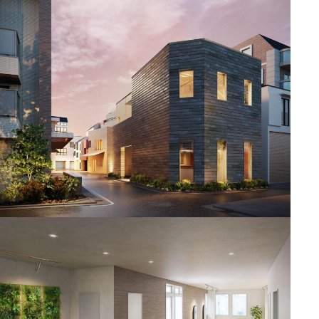
1. 交通アクセス：急行停車駅の強みと千代田線直通の
利便性
2. 買い物・QOL：活気ある商店街と洗練された商業施
設の融合
3. 公共施設・教育・医療機関一覧
4. 周辺再開発の予定・駅前開発計画
5. エリア別人気度と特徴分析
6. 市場価値分析と査定シミュレーション