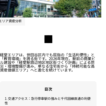
エリア資産分析
経堂エリアは、世田谷区内でも屈指の「生活利便性」と
「教育環境」を誇る街です。2026年現在、駅前の商業ビ
ル建設や「経堂駅周辺地区地区街づくり計画」による防
災・環境整備が進み、単なる住宅街から「持続可能な高
資産価値エリア」へと進化を続けています。
目次
1. 交通アクセス：急行停車駅の強みと千代田線直通の利便
性