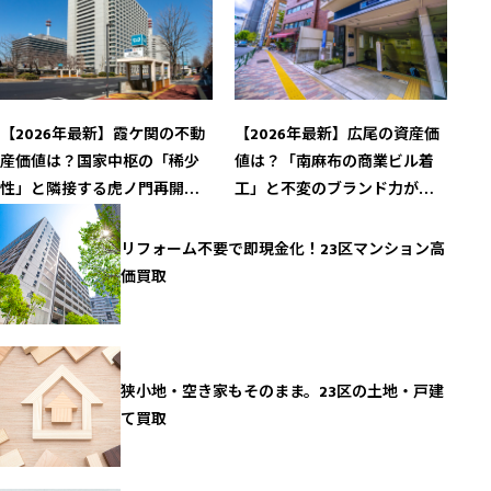
【2026年最新】霞ケ関の不動
【2026年最新】広尾の資産価
産価値は？国家中枢の「稀少
値は？「南麻布の商業ビル着
性」と隣接する虎ノ門再開発
工」と不変のブランド力が導
がもたらす資産価値の極致
く高値安定
リフォーム不要で即現金化！23区マンション高
価買取
狭小地・空き家もそのまま。23区の土地・戸建
て買取