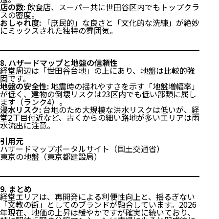
店の数:
飲食店、スーパー共に世田谷区内でもトップクラ
スの密度。
おしゃれ度:
「庶民的」な良さと「文化的な洗練」が絶妙
にミックスされた独特の雰囲気。
8. ハザードマップと地盤の信頼性
経堂周辺は「世田谷台地」の上にあり、地盤は比較的強
固です。
地盤の安全性:
地震時の揺れやすさを示す「地盤増幅率」
が低く、建物の倒壊リスクは23区内でも低い部類に属し
ます（ランク4）。
浸水リスク:
台地のため大規模な洪水リスクは低いが、経
堂2丁目付近など、古くからの細い路地が多いエリアは雨
水流出に注意。
引用元
ハザードマップポータルサイト（国土交通省）
東京の地盤（東京都建設局）
9. まとめ
経堂エリアは、再開発による利便性向上と、揺るぎない
「文教の街」としてのブランドが融合しています。2026
年現在、地価の上昇は緩やかですが確実に続いており、