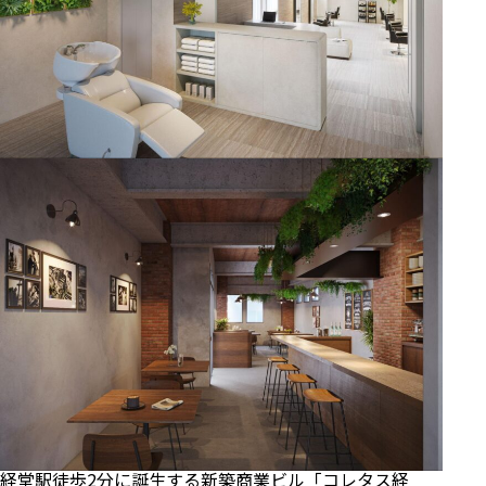
直近3年間の坪単価推移
7. 独自視点：住まい心地のリアル
8. ハザードマップと地盤の信頼性
9. まとめ
経堂駅徒歩2分に誕生する新築商業ビル「コレタス経