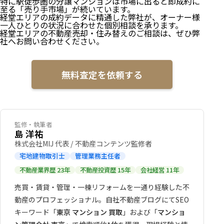
特に駅徒歩圏の分譲マンションは市場に出ると即成約に
至る「売り手市場」が続いています。
経堂エリアの成約データに精通した弊社が、オーナー様
一人ひとりの状況に合わせた個別相談を承ります。
経堂エリアの不動産売却・住み替えのご相談は、ぜひ弊
社へお問い合わせください。
無料査定を依頼する
監修・執筆者
島 洋祐
株式会社MIJ 代表 / 不動産コンテンツ監修者
宅地建物取引士
管理業務主任者
不動産業界歴 23年
不動産投資歴 15年
会社経営 11年
売買・賃貸・管理・一棟リフォームを一通り経験した不
動産のプロフェッショナル。自社不動産ブログにてSEO
キーワード「
東京 マンション 買取
」および「
マンショ