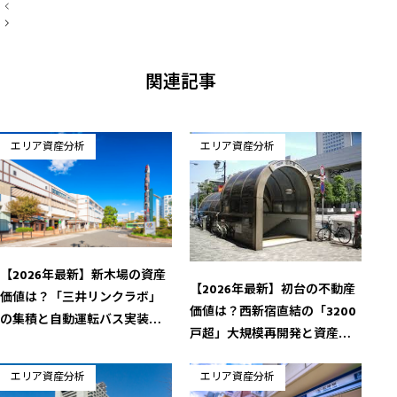
投
稿
ナ
ビ
ゲ
ー
関連記事
シ
ョ
ン
エリア資産分析
エリア資産分析
【2026年最新】新木場の資産
【2026年最新】初台の不動産
価値は？「三井リンクラボ」
価値は？西新宿直結の「3200
の集積と自動運転バス実装に
戸超」大規模再開発と資産価
よる次世代化
値の全貌
エリア資産分析
エリア資産分析