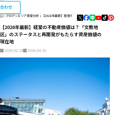
お問い合
相続・税金コラム
合わせ
HOME
ブログ
エリア資産分析
【2026年最新】経堂の不動産価値は？「文教地区
エリア資産分析
【2026年最新】経堂の不動産価値は？「文教地
購入・リノベガイド
区」のステータスと再開発がもたらす資産価値の
現在地
不動産買取
2026.02.14
2026.04.30