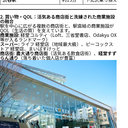
2. 買い物・QOL：活気ある商店街と洗練された商業施設
の融合
駅を中心に広がる複数の商店街と、駅直結の商業施設が
QOL（生活の質）を支えています。
商業施設:
経堂コルティ（Loft、三省堂書店、Odakyu OX
等が入るランドマーク）
スーパー:
ライフ 経堂店（地域最大級）、ピーコックス
トア 経堂店、まいばすけっと
商店街:
農大通り商店街
（活気ある飲食店街）、
経堂すず
らん通り
（落ち着いた個人店が豊富）