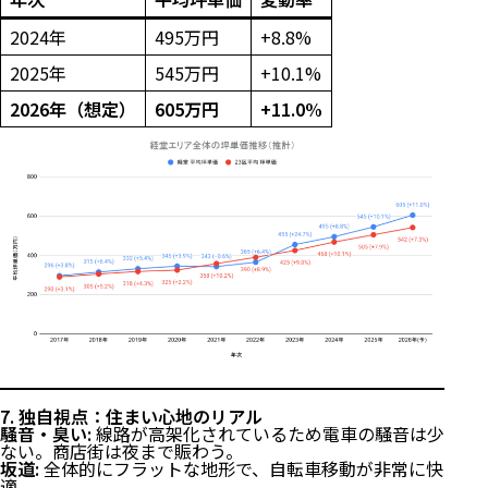
2024年
495万円
+8.8%
2025年
545万円
+10.1%
2026年（想定）
605万円
+11.0%
7. 独自視点：住まい心地のリアル
騒音・臭い:
線路が高架化されているため電車の騒音は少
ない。商店街は夜まで賑わう。
坂道:
全体的にフラットな地形で、自転車移動が非常に快
適。