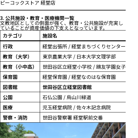
ピーコックストア 経堂店
3. 公共施設・教育・医療機関一覧
文教地区としての側面が強く、教育・公共施設が充実し
ていることが資産価値の下支えとなっています。
カテゴリ
施設名
行政
経堂出張所 / 経堂まちづくりセンター
教育（大学）
東京農業大学 / 日本大学文理学部
教育（小中高）
世田谷区立経堂小学校 / 鴎友学園女子中学
保育園
経堂保育園 / 経堂なのはな保育園
図書館
世田谷区立経堂図書館
公園
石仏公園 / 烏山川緑道
医療
児玉経堂病院 / 佐々木記念病院
警察・消防
世田谷警察署 経堂駅前交番