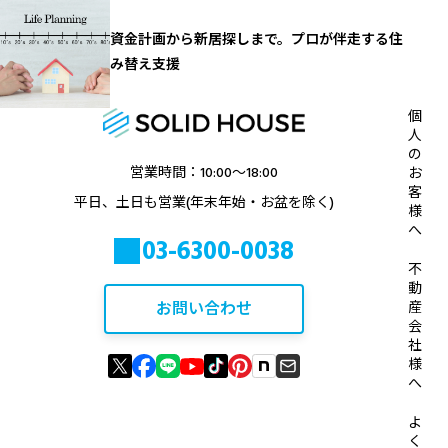
資金計画から新居探しまで。プロが伴走する住
み替え支援
個
人
の
営業時間：10:00〜18:00
お
客
平日、土日も営業(年末年始・お盆を除く)
様
へ
03-6300-0038
不
動
お問い合わせ
産
会
社
様
へ
よ
く