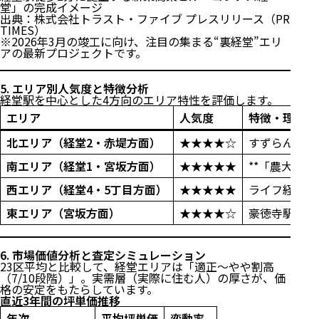
堂」の完成イメージ
出典：
株式会社トラスト・ファイブ プレスリリース（PR
TIMES）
※2026年3月の竣工に向け、注目の集まる“裏経堂”エリ
アの最新プロジェクトです。
5. エリア別人気度と特徴分析
経堂駅を中心とした4方向のエリア特性を評価します。
エリア
人気度
特徴・理由
北エリア（経堂2・赤堤方面）
★★★★☆
すずらん通り
南エリア（経堂1・宮坂方面）
★★★★★
**「農大通
西エリア（経堂4・5丁目方面）
★★★★★
ライフ経堂店
東エリア（宮坂方面）
★★★★☆
豪徳寺駅も徒
6. 市場価値分析と査定シミュレーション
23区平均と比較して、経堂エリアは「適正～やや割高
（7/10段階）」。実需層（実際に住む人）の厚さが、価
格の安定をもたらしています。
直近3年間の坪単価推移
年次
平均坪単価
変動率