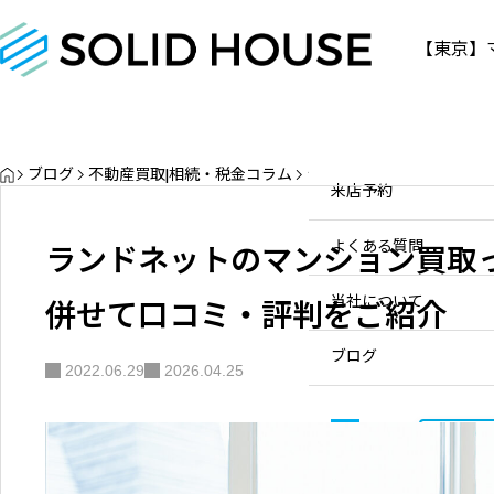
【東京】
物件情報
物件情報
お問い合わせ
販売中
お問い合わせ
HOME
ブログ
不動産買取|相続・税金コラム
ランドネットのマンション
販売実績
個人のお客様へ
来店予約
三軒茶屋の不動産資産価値と
売却・買取ポイント【2026年
買取実績
不動産会社様へ
ランドネットのマンション買取
よくある質問
最新】
物件を探す
2020.10.22
併せて口コミ・評判をご紹介
当社について
スタッフ一覧
ブログ
2022.06.29
2026.04.25
サービス内容/特集記事
03-
お問
630
よくある質問
0-