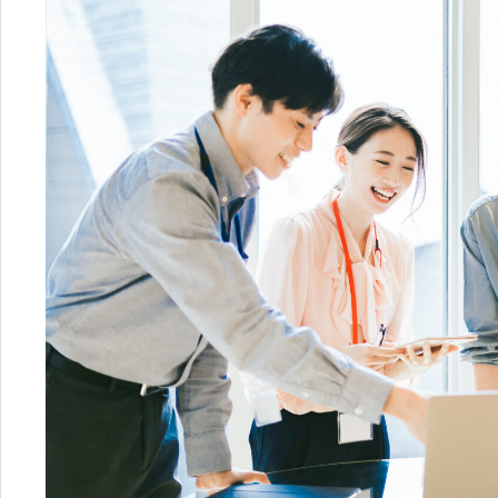
003
相続・税金コラム
8
エリア資産分析
営業時間：
10:00〜18:00
購入・リノベガイド
不動産買取