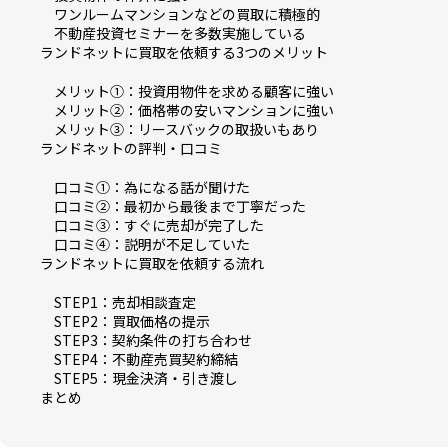
ワンルームマンションなどの買取に積極的
不動産投資セミナーを多数実施している
ランドネットに買取を依頼する3つのメリット
メリット➀：投資用物件を求める顧客に強い
メリット➁：価格帯の安いマンションに強い
メリット③：リースバックの取扱いもあり
ランドネットの評判・口コミ
口コミ➀：為になる話が聞けた
口コミ➁：最初から最後まで丁寧だった
口コミ➂：すぐに売却が完了した
口コミ➃：説明が不足していた
ランドネットに買取を依頼する流れ
STEP1：売却相談査定
STEP2：買取価格の提示
STEP3：契約条件の打ち合わせ
STEP4：不動産売買契約締結
STEP5：現金決済・引き渡し
まとめ