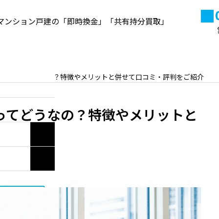
マンション戸建の「即時換金」「共有持分買取」
来店予約
よくある質問
当社
買取ってどうなの？特徴やメリットと併せて口コミ・評判をご紹介
高円寺の不動産資産価値と売
却・買取ポイント【2026年最
ってどうなの？特徴やメリットと
新】
2020.10.22
い合わせ