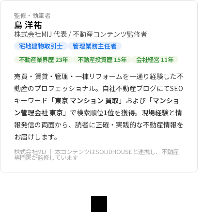
監修・執筆者
島 洋祐
株式会社MIJ 代表 / 不動産コンテンツ監修者
宅地建物取引士
管理業務主任者
不動産業界歴 23年
不動産投資歴 15年
会社経営 11年
売買・賃貸・管理・一棟リフォームを一通り経験した不
動産のプロフェッショナル。自社不動産ブログにてSEO
キーワード「
東京 マンション 買取
」および「
マンショ
ン管理会社 東京
」で検索順位
1位
を獲得。現場経験と情
報発信の両面から、読者に正確・実践的な不動産情報を
お届けします。
株式会社MIJ
｜ 本コンテンツはSOLIDHOUSEと連携し、不動産
専門家が監修しています