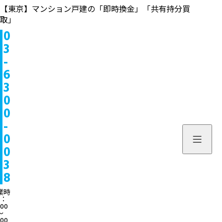
【東京】マンション戸建の「即時換金」「共有持分買
取」
0
物件情報
3
-
販売中
お問い合わせ
6
3
販売実績
個人のお客様へ
来店予約
0
0
買取実績
不動産会社様へ
よくある質問
-
物件を探す
0
当社について
0
スタッフ一覧
ブログ
3
8
サービス内容/特集記事
03-6300
業時
：
:00
よくある質問
営業時間：10:00〜
〜
:00