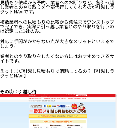
見積もり依頼から予約、業者へのお断りなど、各引っ越
し業者とのやり取りを全部代行してくれるのが引越しラ
その①：引越しラクっとNAVI
クットNAVIです。
その②：引越し侍
その③：引越し達人セレクト
複数業者への見積もりの比較から発注までワンストップ
その④：LIFULL引越し見積もり
で完了でき、実際に引っ越し業者とのやり取りを行うの
その⑤：ズバット引越し比較
は選定した1社のみ。
その⑥：SUUMO引越し見積り
その⑦：価格.com引越し
対応に手間がかからない点が大きなメリットといえるで
しょう。
その⑧：at home引越し見積もり
その⑨：Rakuten引越し
業者とのやり取りをしたくない方にはおすすめできるサ
その➉：引越し価格ガイド
イトです。
その⑪：引越し見積りEX
まとめ：引越し一括見積もりサイトで引越し業者を探
えっ！まだ引越し見積もりで消耗してるの？【引越しラ
そう！
クっとNAVI】
その②：引越し侍