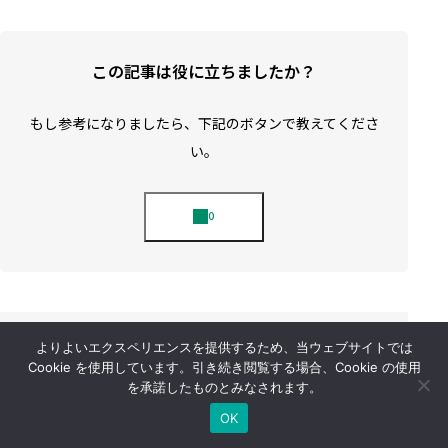
この記事は役に立ちましたか？
もし参考になりましたら、下記のボタンで教えてくださ
い。
島 洋祐
よりよいエクスペリエンスを提供するため、当ウェブサイトでは
Cookie を使用しています。引き続き閲覧する場合、Cookie の使用
保有資格：（宅地建物取引士・管理業務
を承諾したものとみなされます。
主任者）
OK
日本語
実務・経歴：2011年に前社で役員を経