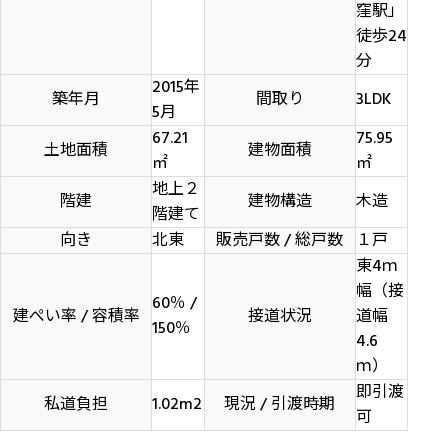
窪駅」
徒歩24
分
2015年
築年月
間取り
3LDK
5月
67.21
75.95
土地面積
建物面積
㎡
㎡
地上２
階建
建物構造
木造
階建て
向き
北東
販売戸数 / 総戸数
１戸
東4ｍ
幅（接
60％ /
建ぺい率 / 容積率
接道状況
道幅
150％
4.6
ｍ）
即引渡
私道負担
1.02m2
現況 / 引渡時期
可