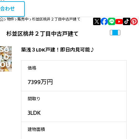
お問い合
相続・税金コラム
合わせ
HOME
物件
販売中
杉並区桃井２丁目中古戸建て
エリア資産分析
杉並区桃井２丁目中古戸建て
購入・リノベガイド
SO
築浅３LDK戸建！即日内見可能♪
不動産買取
LD
OU
価格
T
7399万円
間取り
3LDK
建物面積