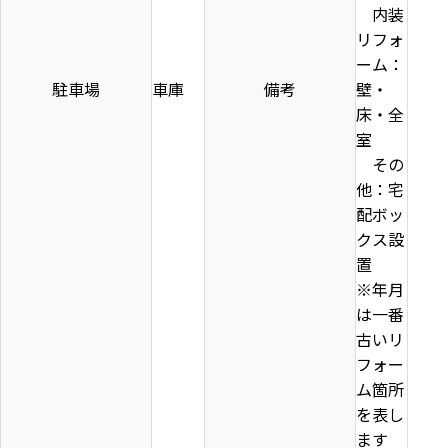
内装
リフォ
ーム：
駐車場
車庫
備考
壁・
床・全
室
その
他：宅
配ボッ
クス設
置
※年月
は一番
古いリ
フォー
ム箇所
を表し
ます