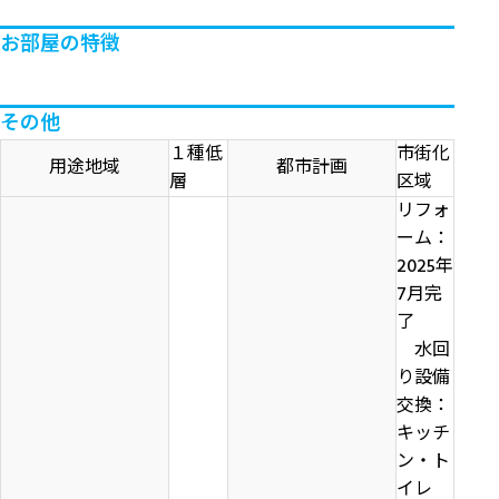
お部屋の特徴
その他
１種低
市街化
用途地域
都市計画
層
区域
リフォ
ーム：
2025年
7月完
了
水回
り設備
交換：
キッチ
ン・ト
イレ