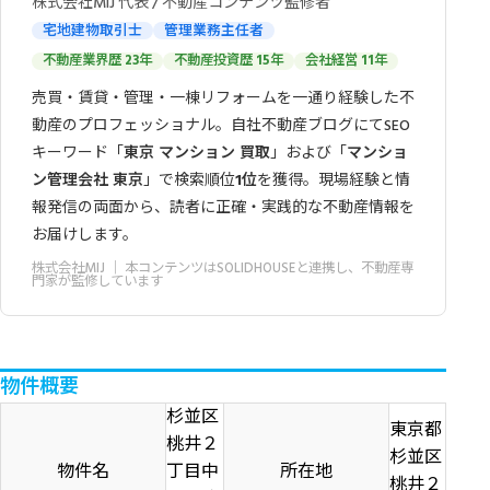
株式会社MIJ 代表 / 不動産コンテンツ監修者
宅地建物取引士
管理業務主任者
不動産業界歴 23年
不動産投資歴 15年
会社経営 11年
売買・賃貸・管理・一棟リフォームを一通り経験した不
動産のプロフェッショナル。自社不動産ブログにてSEO
キーワード「
東京 マンション 買取
」および「
マンショ
ン管理会社 東京
」で検索順位
1位
を獲得。現場経験と情
報発信の両面から、読者に正確・実践的な不動産情報を
お届けします。
株式会社MIJ
｜ 本コンテンツはSOLIDHOUSEと連携し、不動産専
門家が監修しています
物件概要
杉並区
東京都
桃井２
杉並区
物件名
丁目中
所在地
桃井２