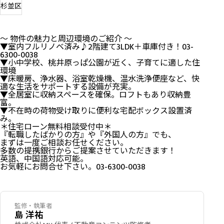
杉並区
～ 物件の魅力と周辺環境のご紹介 ～
▼室内フルリノベ済み♪2階建て3LDK＋車庫付き！03-
6300-0038
▼小中学校、桃井原っぱ公園が近く、子育てに適した住
環境
▼床暖房、浄水器、浴室乾燥機、温水洗浄便座など、快
適な生活をサポートする設備が充実。
▼全居室に収納スペースを確保。ロフトもあり収納豊
富。
▼不在時の荷物受け取りに便利な宅配ボックス設置済
み。
＊住宅ローン無料相談受付中＊
『転職したばかりの方』や『外国人の方』でも、
まずは一度ご相談お任せください。
多数の提携銀行からご提案させていただきます！
英語、中国語対応可能。
お気軽にお問合せ下さい。03-6300-0038
監修・執筆者
島 洋祐