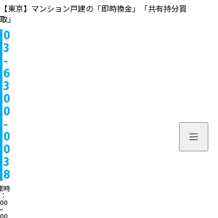
【東京】マンション戸建の「即時換金」「共有持分買
取」
0
物件情報
3
-
販売中
お問い合わせ
6
3
販売実績
個人のお客様へ
来店予約
0
0
買取実績
不動産会社様へ
よくある質問
-
物件を探す
0
当社について
0
スタッフ一覧
ブログ
3
8
サービス内容/特集記事
03-6300
業時
：
:00
よくある質問
営業時間：10:00〜
〜
:00