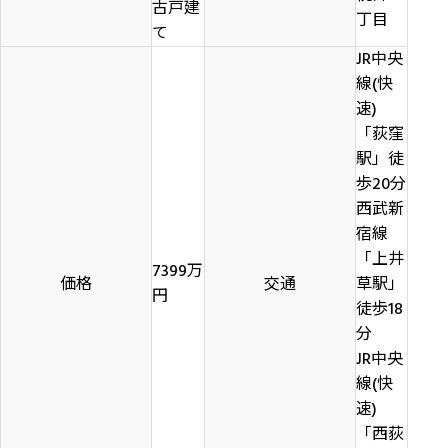
古戸建
丁目
て
JR中央
線(快
速)
「荻窪
駅」徒
歩20分
西武新
宿線
「上井
7399万
価格
交通
草駅」
円
徒歩18
分
JR中央
線(快
速)
「西荻