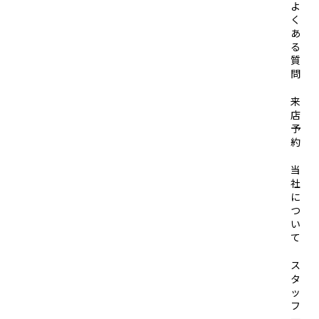
よ
く
あ
る
質
問
来
店
予
約
当
社
に
つ
い
て
ス
タ
ッ
フ