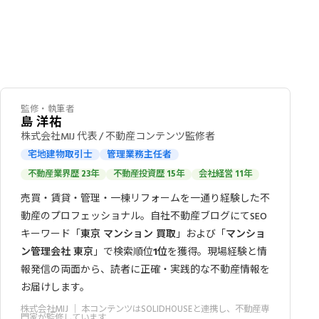
監修・執筆者
島 洋祐
株式会社MIJ 代表 / 不動産コンテンツ監修者
宅地建物取引士
管理業務主任者
不動産業界歴 23年
不動産投資歴 15年
会社経営 11年
売買・賃貸・管理・一棟リフォームを一通り経験した不
動産のプロフェッショナル。自社不動産ブログにてSEO
キーワード「
東京 マンション 買取
」および「
マンショ
ン管理会社 東京
」で検索順位
1位
を獲得。現場経験と情
報発信の両面から、読者に正確・実践的な不動産情報を
お届けします。
株式会社MIJ
｜ 本コンテンツはSOLIDHOUSEと連携し、不動産専
門家が監修しています