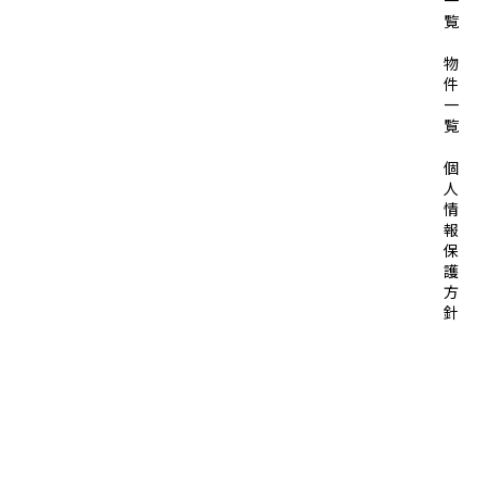
一
覧
物
件
一
覧
個
人
情
報
保
護
方
針
© 2026 SOLID HOUSE