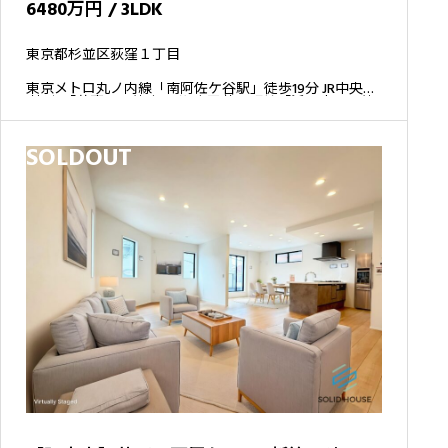
6480万円 / 3LDK
東京都杉並区荻窪１丁目
東京メトロ丸ノ内線「南阿佐ケ谷駅」徒歩19分 JR中央線
(快速)「荻窪駅」徒歩20分 京王井の頭線「浜田山駅」徒
歩21分
SOLDOUT