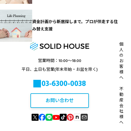
資金計画から新居探しまで。プロが伴走する住
み替え支援
個
人
の
営業時間：10:00〜18:00
お
客
平日、土日も営業(年末年始・お盆を除く)
様
へ
03-6300-0038
不
動
お問い合わせ
産
会
社
様
へ