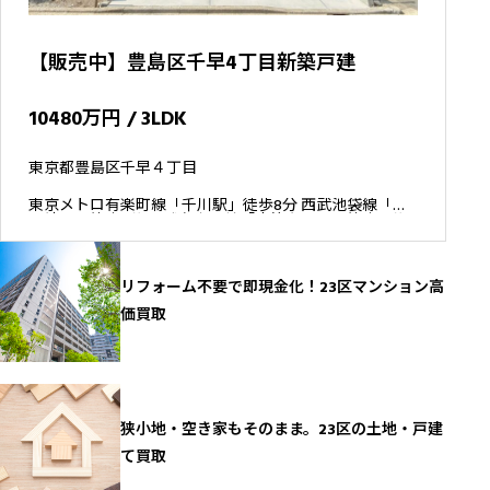
【販売中】豊島区千早4丁目新築戸建
10480万円 / 3LDK
東京都豊島区千早４丁目
東京メトロ有楽町線「千川駅」徒歩8分 西武池袋線「東
長崎駅」徒歩9分 西武有楽町線「小竹向原駅」徒歩13分
リフォーム不要で即現金化！23区マンション高
価買取
狭小地・空き家もそのまま。23区の土地・戸建
て買取