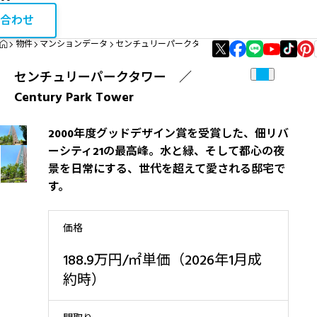
お問い合
相続・税金コラム
合わせ
HOME
物件
マンションデータ
センチュリーパークタワー ／ Century Park Towe
エリア資産分析
センチュリーパークタワー ／
購入・リノベガイド
Century Park Tower
不動産買取
2000年度グッドデザイン賞を受賞した、佃リバ
ーシティ21の最高峰。水と緑、そして都心の夜
景を日常にする、世代を超えて愛される邸宅で
す。
価格
188.9万円/㎡単価（2026年1月成
約時）