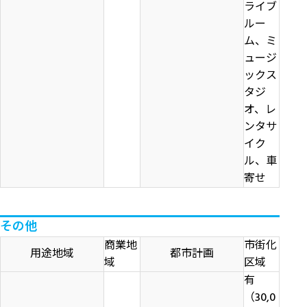
ライブ
ルー
ム、ミ
ュージ
ックス
タジ
オ、レ
ンタサ
イク
ル、車
寄せ
その他
商業地
市街化
用途地域
都市計画
域
区域
有
（30,0