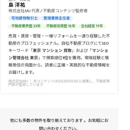
島 洋祐
株式会社MIJ 代表 / 不動産コンテンツ監修者
宅地建物取引士
管理業務主任者
不動産業界歴 23年
不動産投資歴 15年
会社経営 11年
売買・賃貸・管理・一棟リフォームを一通り経験した不
動産のプロフェッショナル。自社不動産ブログにてSEO
キーワード「
東京 マンション 買取
」および「
マンショ
ン管理会社 東京
」で検索順位
1位
を獲得。現場経験と情
報発信の両面から、読者に正確・実践的な不動産情報を
お届けします。
株式会社MIJ
｜ 本コンテンツはSOLIDHOUSEと連携し、不動産専
門家が監修しています
他にも多数の物件を取り揃えております 。お気軽にお
問い合わせください。