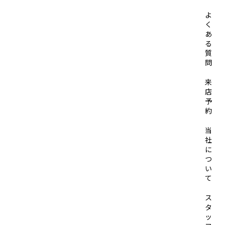
よ
く
あ
る
質
問
来
店
予
約
当
社
に
つ
い
て
ス
タ
ッ