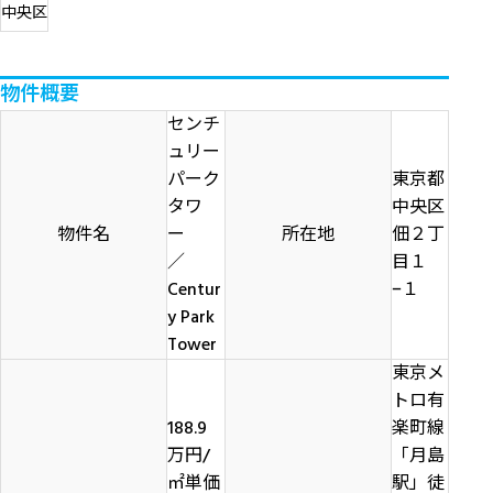
中央区
物件概要
センチ
ュリー
パーク
東京都
タワ
中央区
物件名
ー
所在地
佃２丁
／
目１
Centur
−１
y Park
Tower
東京メ
トロ有
188.9
楽町線
万円/
「月島
㎡単価
駅」徒