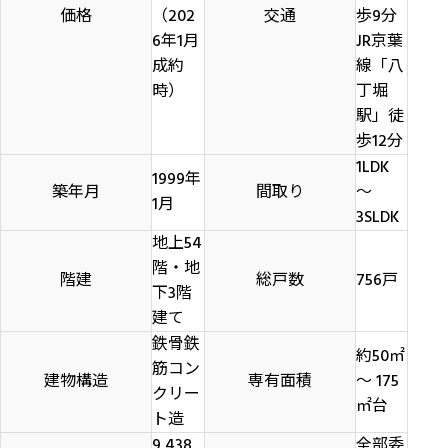
価格
（202
交通
歩9分
6年1月
JR京葉
成約
線「八
時）
丁堀
駅」徒
歩12分
1LDK
1999年
築年月
間取り
〜
1月
3SLDK
地上54
階・地
階建
総戸数
756戸
下3階
建て
鉄骨鉄
約50㎡
筋コン
建物構造
専有面積
〜 175
クリー
㎡台
ト造
9,438.
全部委