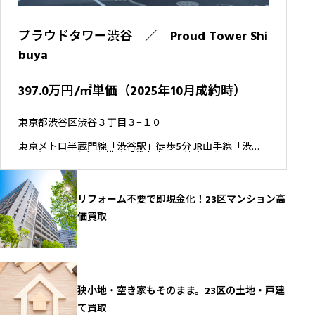
プラウドタワー渋谷 ／ Proud Tower Shi
buya
397.0万円/㎡単価（2025年10月成約時）
東京都渋谷区渋谷３丁目３−１０
東京メトロ半蔵門線「渋谷駅」徒歩5分 JR山手線「渋谷
駅」徒歩7分 東急東横線「代官山駅」徒歩15分
リフォーム不要で即現金化！23区マンション高
価買取
狭小地・空き家もそのまま。23区の土地・戸建
て買取