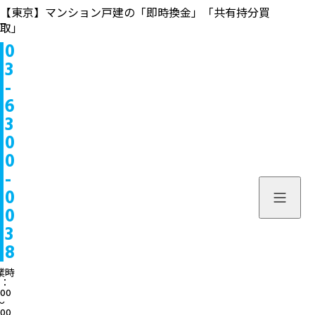
【東京】マンション戸建の「即時換金」「共有持分買
取」
0
物件情報
3
-
販売中
お問い合わせ
6
3
販売実績
個人のお客様へ
来店予約
0
0
買取実績
不動産会社様へ
よくある質問
-
物件を探す
0
当社について
0
スタッフ一覧
ブログ
3
8
サービス内容/特集記事
03-6300
業時
：
:00
よくある質問
営業時間：10:00〜
〜
:00