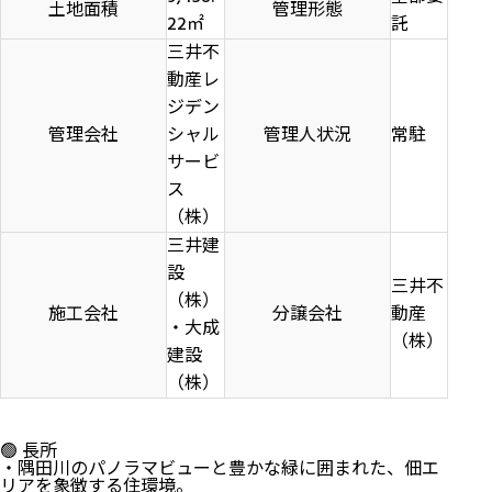
土地面積
管理形態
22㎡
託
三井不
動産レ
ジデン
管理会社
シャル
管理人状況
常駐
サービ
ス
（株）
三井建
設
三井不
（株）
施工会社
分譲会社
動産
・大成
（株）
建設
（株）
🟢 長所
・隅田川のパノラマビューと豊かな緑に囲まれた、佃エ
リアを象徴する住環境。