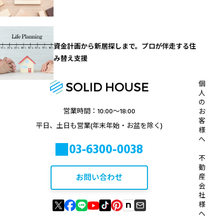
資金計画から新居探しまで。プロが伴走する住
み替え支援
個
人
の
営業時間：10:00〜18:00
お
客
平日、土日も営業(年末年始・お盆を除く)
様
へ
03-6300-0038
不
動
お問い合わせ
産
会
社
様
へ