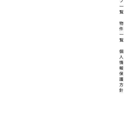
フ
一
覧
物
件
一
覧
個
人
情
報
保
護
方
針
© 2026 SOLID HOUSE