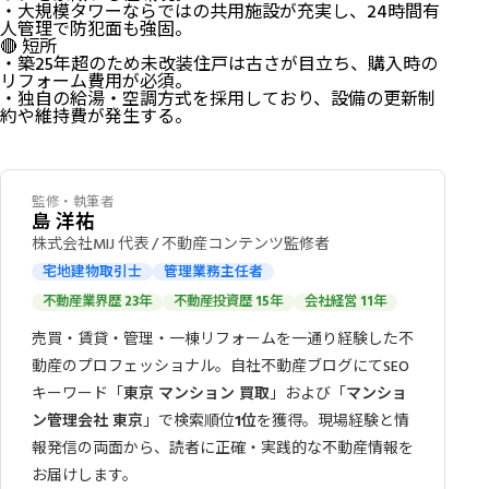
・大規模タワーならではの共用施設が充実し、24時間有
人管理で防犯面も強固。
🔴 短所
・築25年超のため未改装住戸は古さが目立ち、購入時の
リフォーム費用が必須。
・独自の給湯・空調方式を採用しており、設備の更新制
約や維持費が発生する。
監修・執筆者
島 洋祐
株式会社MIJ 代表 / 不動産コンテンツ監修者
宅地建物取引士
管理業務主任者
不動産業界歴 23年
不動産投資歴 15年
会社経営 11年
売買・賃貸・管理・一棟リフォームを一通り経験した不
動産のプロフェッショナル。自社不動産ブログにてSEO
キーワード「
東京 マンション 買取
」および「
マンショ
ン管理会社 東京
」で検索順位
1位
を獲得。現場経験と情
報発信の両面から、読者に正確・実践的な不動産情報を
お届けします。