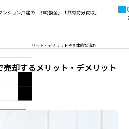
マンション戸建の「即時換金」「共有持分買取」
来店予約
よくある質問
当社
ンジで売却するメリット・デメリットや具体的な流れ
高円寺の不動産資産価値と売
却・買取ポイント【2026年最
で売却するメリット・デメリット
新】
2020.10.22
い合わせ