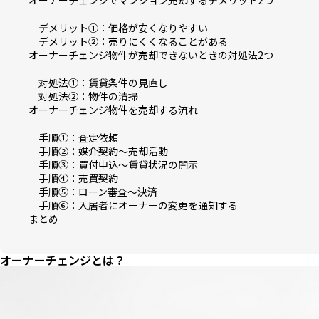
デメリット①：価格が安くなりやすい
デメリット②：売りにくくなることがある
オーナーチェンジ物件が売却できないときの対処法2つ
対処法①：賃貸条件の見直し
対処法②：物件の清掃
オーナーチェンジ物件を売却する流れ
手順①：査定依頼
手順②：媒介契約～売却活動
手順③：買付申込～賃貸状況の開示
手順④：売買契約
手順⑤：ローン審査～決済
手順⑥：入居者にオーナーの変更を通知する
まとめ
オーナーチェンジとは？