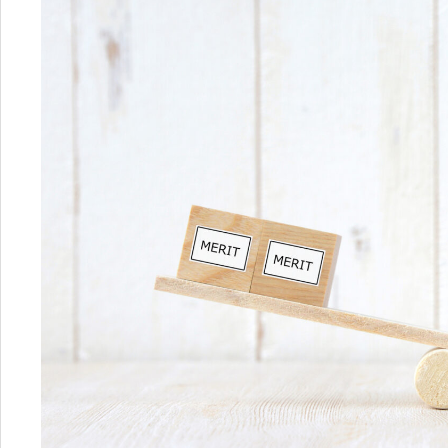
003
相続・税金コラム
8
エリア資産分析
営業時間：
10:00〜18:00
購入・リノベガイド
不動産買取