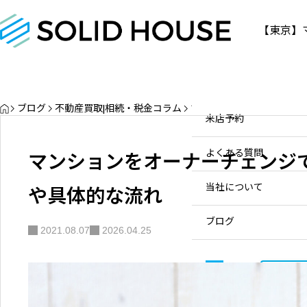
【東京】
物件情報
物件情報
お問い合わせ
販売中
お問い合わせ
HOME
ブログ
不動産買取|相続・税金コラム
マンションをオーナーチェ
販売実績
個人のお客様へ
来店予約
三軒茶屋の不動産資産価値と
売却・買取ポイント【2026年
買取実績
不動産会社様へ
マンションをオーナーチェンジ
よくある質問
最新】
物件を探す
2020.10.22
や具体的な流れ
当社について
スタッフ一覧
ブログ
2021.08.07
2026.04.25
サービス内容/特集記事
03-
お問
630
よくある質問
0-