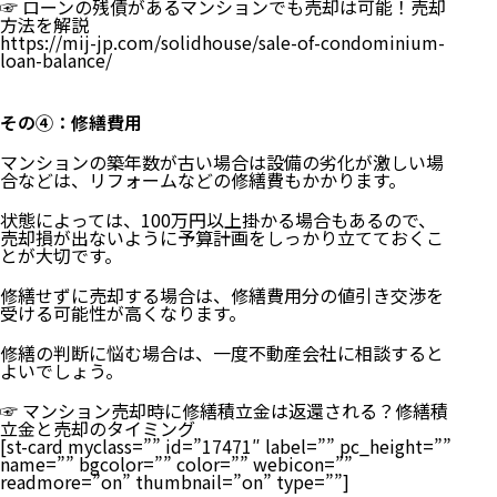
☞
ローンの残債があるマンションでも売却は可能！売却
方法を解説
https://mij-jp.com/solidhouse/sale-of-condominium-
loan-balance/
その④：修繕費用
マンションの築年数が古い場合は設備の劣化が激しい場
合などは、リフォームなどの修繕費もかかります。
状態によっては、100万円以上掛かる場合もあるので、
売却損が出ないように予算計画をしっかり立てておくこ
とが大切です。
修繕せずに売却する場合は、修繕費用分の値引き交渉を
受ける可能性が高くなります。
修繕の判断に悩む場合は、一度不動産会社に相談すると
よいでしょう。
☞
マンション売却時に修繕積立金は返還される？修繕積
立金と売却のタイミング
[st-card myclass=”” id=”17471″ label=”” pc_height=””
name=”” bgcolor=”” color=”” webicon=””
readmore=”on” thumbnail=”on” type=””]