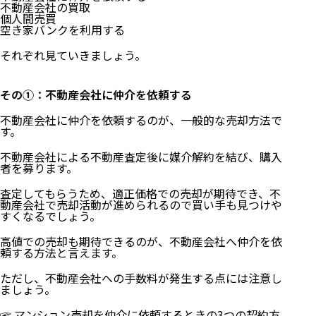
不動産会社の買取
個人間売買
空き家バンクを利用する
それぞれ見ていきましょう。
マンションは空き家のまま売却できる？
その①：不動産会社に仲介を依頼する
空き家で売却するメリット
空き家で売却するデメリット
不動産会社に仲介を依頼するのが、一般的な売却方法で
入居しながら売却するメリット
す。
入居しながら売却するデメリット
空き家のマンションを売却する4つの方法
不動産会社による不動産査定後に媒介解約を結び、購入
者を募ります。
その①：不動産会社に仲介を依頼する
査定してもらうため、適正価格での売却が期待でき、不
その②：不動産会社の買取
動産会社で売却活動が進められるので買い手も見つけや
その③：個人間売買
すくなるでしょう。
その④：空き家バンクを利用する
空き家のマンションを売却する流れ
高値での売却も期待できるのが、不動産会社へ仲介を依
頼する方法と言えます。
手順①：売却活動を行う
手順②：売買契約を締結する
ただし、不動産会社への手数料が発生する点には注意し
ましょう。
手順③：決済～お引渡し
空き家のマンション売却で必要な4つの経費
☞
マンション売却を仲介に依頼するときの3つの契約方