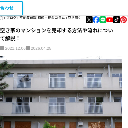
お問い合
相続・税金コラム
合わせ
HOME
ブログ
不動産買取|相続・税金コラム
空き家のマンションを売却する方法や
エリア資産分析
空き家のマンションを売却する方法や流れについ
購入・リノベガイド
て解説！
不動産買取
2021.12.06
2026.04.25