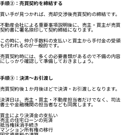
手順②：売買契約を締結する
買い手が見つかれば、売却交渉後売買契約の締結です。
不動産会社による重要事項説明後に、売主・買主が売買
契約書に署名捺印して契約締結になります。
この時に、仲介手数料の支払いと買主から手付金の受領
も行われるのが一般的です。
売買契約時には、多くの必要書類があるので不備の内容
にしっかり確認して準備しておきましょう。
手順③：決済～お引渡し
売買契約後１か月後ほどで決済・お引渡しとなります。
決済日は、売主・買主・不動産担当者だけでなく、司法
書士や金融機関の担当者なども同席します。
買主により決済金の支払い
売主の住宅ローンの完済
抵当権抹消手続き
マンション所有権の移行
固定資産税の清算