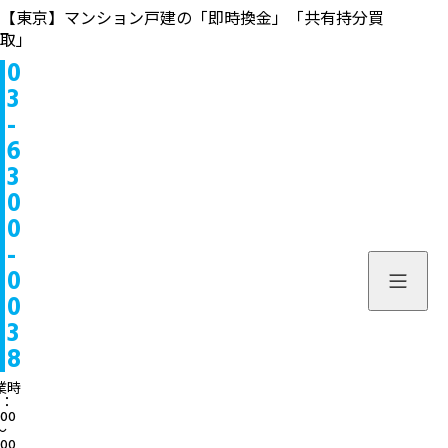
【東京】マンション戸建の「即時換金」「共有持分買
取」
0
物件情報
3
-
販売中
お問い合わせ
6
3
販売実績
個人のお客様へ
来店予約
0
0
買取実績
不動産会社様へ
よくある質問
-
物件を探す
0
当社について
0
スタッフ一覧
ブログ
3
8
サービス内容/特集記事
03-6300
業時
：
:00
よくある質問
営業時間：10:00〜
〜
:00