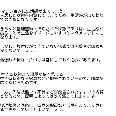
マンションに生活感が出てしまう
入居した状態を内覧してしまうため、生活感が出た状態
での内覧になります。
きちんと整理整頓・掃除された状態であれば、生活感が
出ることで生活をイメージしやすいというメリットにも
なります。
しかし、片付けができていない状態では内覧者の印象も
良くないでしょう。
最低限の掃除・片づけは常にしておく必要があります。
空き家状態より部屋が狭く見える
空き家状態なら家具などが撤去されているので、部屋が
広く感じるものです。
一方、入居状態では家具などが配置されたままでの内覧
となるため、配置によっては狭く感じてしまいます。
整理整頓と同時に、家具の配置など部屋をよりよく見せ
る工夫をしていくとよいでしょう。