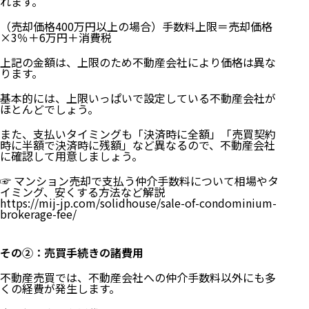
れます。
（売却価格400万円以上の場合）手数料上限＝売却価格
×3％＋6万円＋消費税
上記の金額は、上限のため不動産会社により価格は異な
ります。
基本的には、上限いっぱいで設定している不動産会社が
ほとんどでしょう。
また、支払いタイミングも「決済時に全額」「売買契約
時に半額で決済時に残額」など異なるので、不動産会社
に確認して用意しましょう。
☞
マンション売却で支払う仲介手数料について相場やタ
イミング、安くする方法など解説
https://mij-jp.com/solidhouse/sale-of-condominium-
brokerage-fee/
その②：売買手続きの諸費用
不動産売買では、不動産会社への仲介手数料以外にも多
くの経費が発生します。