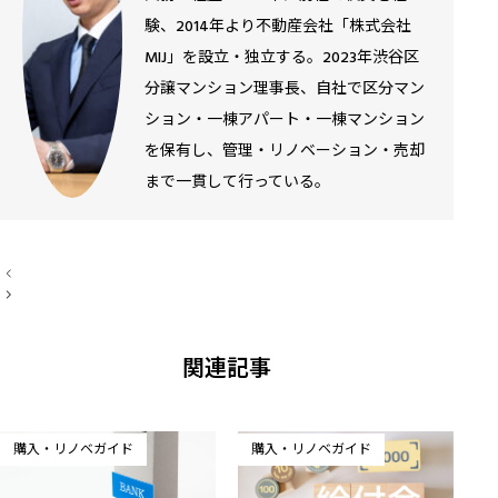
験、2014年より不動産会社「株式会社
MIJ」を設立・独立する。2023年渋谷区
分譲マンション理事長、自社で区分マン
ション・一棟アパート・一棟マンション
を保有し、管理・リノベーション・売却
まで一貫して行っている。
投
稿
ナ
ビ
ゲ
ー
関連記事
シ
ョ
ン
購入・リノベガイド
購入・リノベガイド