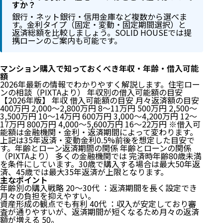
すか？
銀行・ネット銀行・信用金庫など複数から選べま
す。金利タイプ（固定・変動・固定期間選択）と
返済総額を比較しましょう。SOLID HOUSEでは提
携ローンのご案内も可能です。
マンション購入で知っておくべき年収・年齢・借入可能
額
2026年最新の情報でわかりやすく解説します。住宅ロー
ンの相談（PIXTAより） 年収別の借入可能額の目安
【2026年版】 年収 借入可能額の目安 月々返済額の目安
400万円 2,000〜2,800万円 8〜11万円 500万円 2,500〜
3,500万円 10〜14万円 600万円 3,000〜4,200万円 12〜
17万円 800万円 4,000〜5,600万円 16〜22万円 ※借入可
能額は金融機関・金利・返済期間によって変わります。
上記は35年返済・変動金利0.5%前後を想定した目安で
す。年齢とローン返済期間の関係 年齢とローンの関係
（PIXTAより） 多くの金融機関では 完済時年齢80歳未満
を条件にしています。30歳で購入する場合は最大50年返
済、45歳では最大35年返済が上限となります。
主なポイント
年齢別の購入戦略 20〜30代 ：返済期間を長く設定でき
月々の負担を抑えやすい。
資産形成の観点でも有利 40代 ：収入が安定しており審
査が通りやすいが、返済期間が短くなるため月々の返済
額が増える 50。