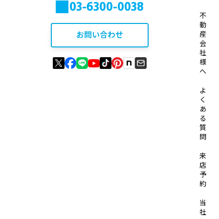
03-6300-0038
不
動
お問い合わせ
産
会
社
様
へ
よ
く
あ
る
質
問
来
店
予
約
当
社