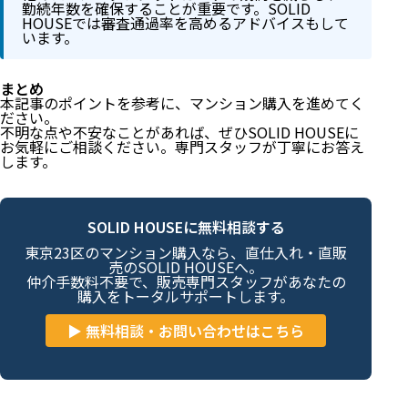
能額
勤続年数を確保することが重要です。SOLID
HOUSEでは審査通過率を高めるアドバイスもして
います。
主なポイント
具体的な内容・注意点
SOLID HOUSEが選ばれる理由
まとめ
まとめ
本記事のポイントを参考に、マンション購入を進めてく
ださい。
SOLID HOUSEに無料相談する
不明な点や不安なことがあれば、ぜひSOLID HOUSEに
お気軽にご相談ください。専門スタッフが丁寧にお答え
します。
SOLID HOUSEに無料相談する
東京23区のマンション購入なら、直仕入れ・直販
売のSOLID HOUSEへ。
仲介手数料不要で、販売専門スタッフがあなたの
購入をトータルサポートします。
▶ 無料相談・お問い合わせはこちら