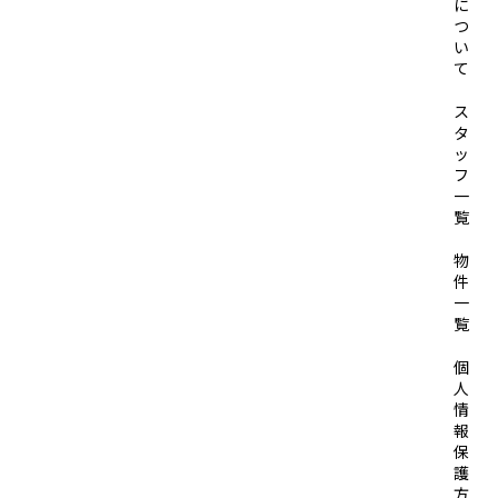
に
つ
い
て
ス
タ
ッ
フ
一
覧
物
件
一
覧
個
人
情
報
保
護
方