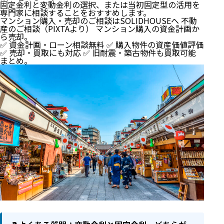
固定金利と変動金利の選択、または当初固定型の活用を
専門家に相談することをおすすめします。
マンション購入・売却のご相談はSOLIDHOUSEへ 不動
産のご相談（PIXTAより） マンション購入の資金計画か
ら売却。
✅ 資金計画・ローン相談無料 ✅ 購入物件の資産価値評価
✅ 売却・買取にも対応 ✅ 旧耐震・築古物件も買取可能
まとめ。