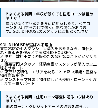
❓ よくある質問：年収が低くても住宅ローンは組め
ますか？
年収が低くても頭金を多めに用意したり、ペアロ
ーンを活用することで借入可能な場合がありま
す。SOLID HOUSEのスタッフにご相談ください。
SOLID HOUSEが選ばれる理由
東京23区の中古マンション購入をお考えなら、
直仕入
れ・直販売
を強みとするSOLID HOUSEへ。
✅
仲介手数料不要
：直販のため余計なコストがかかりま
せん
✅
販売専門スタッフ
：経験豊富なスタッフが購入の全工
程をサポート
✅
東京23区特化
：エリアを絞ることで深い知識と豊富な
物件情報を提供
✅
ワンストップ対応
：物件探しから契約・ローン・引渡
しまで一貫サポート
❓ よくある質問：住宅ローン審査に通るコツはあり
はじめに
ますか？
マンション購入で知っておくべき年収・年齢・借入可
他のローン・クレジットカードの残高を減らし、