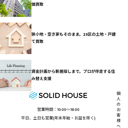
価買取
狭小地・空き家もそのまま。23区の土地・戸建
て買取
資金計画から新居探しまで。プロが伴走する住
み替え支援
個
人
の
営業時間：10:00〜18:00
お
客
平日、土日も営業(年末年始・お盆を除く)
様
へ