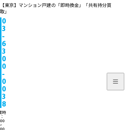
【東京】マンション戸建の「即時換金」「共有持分買
取」
0
物件情報
3
-
販売中
お問い合わせ
6
3
販売実績
個人のお客様へ
来店予約
0
0
買取実績
不動産会社様へ
よくある質問
-
物件を探す
0
当社について
0
スタッフ一覧
ブログ
3
8
サービス内容/特集記事
03-6300
業時
：
:00
よくある質問
営業時間：10:00〜
〜
:00