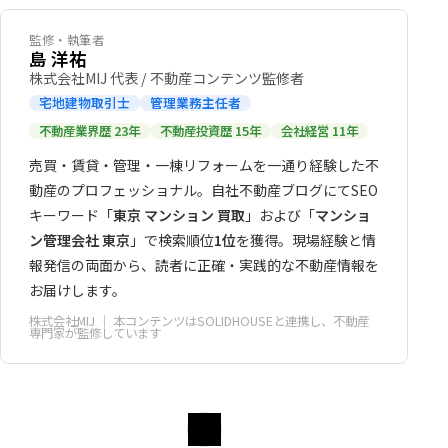
監修・執筆者
島 洋祐
株式会社MIJ 代表 / 不動産コンテンツ監修者
宅地建物取引士
管理業務主任者
不動産業界歴 23年
不動産投資歴 15年
会社経営 11年
売買・賃貸・管理・一棟リフォームを一通り経験した不
動産のプロフェッショナル。自社不動産ブログにてSEO
キーワード「
東京 マンション 買取
」および「
マンショ
ン管理会社 東京
」で検索順位
1位
を獲得。現場経験と情
報発信の両面から、読者に正確・実践的な不動産情報を
お届けします。
株式会社MIJ
｜ 本コンテンツはSOLIDHOUSEと連携し、不動産
専門家が監修しています